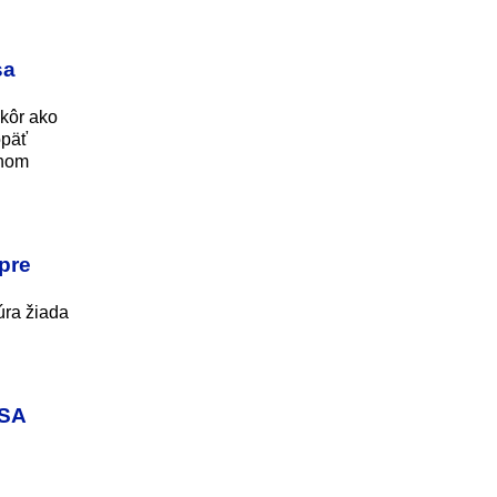
sa
skôr ako
opäť
lnom
 pre
úra žiada
USA