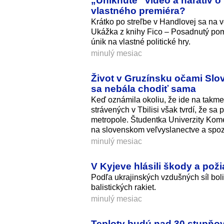
„Uniknuté“ video a naratív o 
vlastného premiéra?
Krátko po streľbe v Handlovej sa na
Ukážka z knihy Fico – Posadnutý pomst
únik na vlastné politické hry.
minulý mesiac
Život v Gruzínsku očami Slov
sa nebála chodiť sama
Keď oznámila okoliu, že ide na takmer
strávených v Tbilisi však tvrdí, že sa
metropole. Študentka Univerzity Kom
na slovenskom veľvyslanectve a spozn
minulý mesiac
V Kyjeve hlásili škody a pož
Podľa ukrajinských vzdušných síl bol
balistických rakiet.
minulý mesiac
Teploty budú nad 30 stupňov,