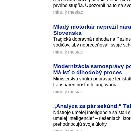
prvého stupňa. Upozornil na to na s
minulý mesiac
Mladý motorkár neprežil nára
Slovenska
Tragická dopravná nehoda na Pezinske
vodičov, aby nepreceňovali svoje sch
minulý mesiac
Modernizácia samosprávy po
Má ísť o dlhodobý proces
Ministerstvo vnútra pripravuje legisla
transparentnosť ich fungovania.
minulý mesiac
„Analýza za pár sekúnd.“ Tak
Nástroje umelej inteligencie sa stal
umelej inteligencie“ – riešeniach, kto
prehodnocujú svoje úlohy.
minulý mesiac