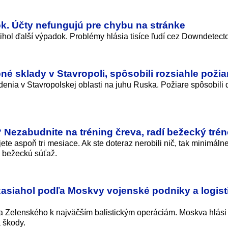
k. Účty nefungujú pre chybu na stránke
hol ďalší výpadok. Problémy hlásia tisíce ľudí cez Downdetecto
né sklady v Stavropoli, spôsobili rozsiahle požia
denia v Stavropolskej oblasti na juhu Ruska. Požiare spôsobili
 Nezabudnite na tréning čreva, radí bežecký trén
te aspoň tri mesiace. Ak ste doteraz nerobili nič, tak minimálne
a bežeckú súťaž.
asiahol podľa Moskvy vojenské podniky a logist
ľa Zelenského k najväčším balistickým operáciám. Moskva hlási
a škody.