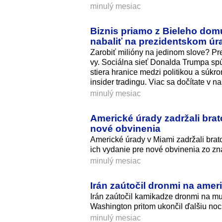
minulý mesiac
Biznis priamo z Bieleho dom
nabaliť na prezidentskom úr
Zarobiť milióny na jedinom slove? Pr
vy. Sociálna sieť Donalda Trumpa spúš
stiera hranice medzi politikou a sú
insider tradingu. Viac sa dočítate v n
minulý mesiac
Americké úrady zadržali brat
nové obvinenia
Americké úrady v Miami zadržali brat
ich vydanie pre nové obvinenia zo zn
minulý mesiac
Irán zaútočil dronmi na ame
Irán zaútočil kamikadze dronmi na mu
Washington pritom ukončil ďalšiu noc 
minulý mesiac