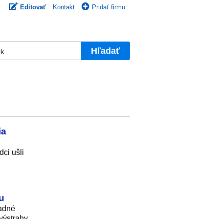
Editovať
Kontakt
Pridať firmu
Hľadať
ia
ci ušli
u
padné
výstrahy