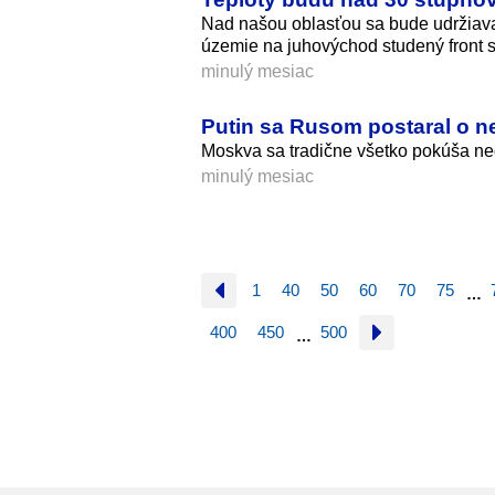
Nad našou oblasťou sa bude udržiava
územie na juhovýchod studený front s
minulý mesiac
Putin sa Rusom postaral o n
Moskva sa tradične všetko pokúša nec
minulý mesiac
1
40
50
60
70
75
…
400
450
500
…