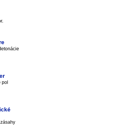
r.
re
 detonácie
er
 pol
ické
 zásahy