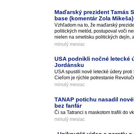
Maďarský prezident Tamás Sul
base (komentár Zola Mikeša)
Vzhľadom na to, že maďarský prezide
politických metód, postupoval voči n
nielen na smetisku politických dejín, 
minulý mesiac
USA podnikli nočné letecké 
Jordánsku
USA spustili nové letecké údery proti 
Cieľom je rýchle potrestanie Revoluč
minulý mesiac
TANAP potichu nasadil novéh
bez fanfár
Či sa Tatranci s maskotom trafili do v
minulý mesiac