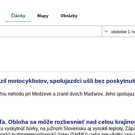
Články
Mapy
Obrázky
zil motocyklistov, spolujazdci ušli bez poskytnut
žnu nehodu pri Medzeve a zranil dvoch Maďarov. Jeho spolujazd
a. Obloha sa môže rozbesnieť nad celou krajino
 vyskytnúť búrky, na južnom Slovensku aj vysoké teploty. Zá
enský hydrometeorologický ústav (SHMÚ) vydal pre všetky javy 