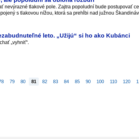
ť nevýrazné tlakové pole. Zajtra popoludní bude postupovať c
pojený s tlakovou nížou, ktorá sa prehĺbi nad južnou Škandináv
ezabudnuteľné leto. „Užijú“ si ho ako Kubánci
hať „vyhniť“.
78
79
80
81
82
83
84
85
90
100
110
120
1