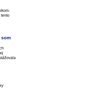
nikom.
 tento
r som
och
ej
stážovala
ky