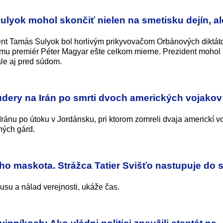
yok mohol skončiť nielen na smetisku dejín, ale
nt Tamás Sulyok bol horlivým prikyvovačom Orbánových diktát
emu premiér Péter Magyar ešte celkom mierne. Prezident mohol 
ale aj pred súdom.
údery na Irán po smrti dvoch amerických vojakov
Iránu po útoku v Jordánsku, pri ktorom zomreli dvaja americkí vo
ných gárd.
o maskota. Strážca Tatier Svišťo nastupuje do 
kusu a nálad verejnosti, ukáže čas.