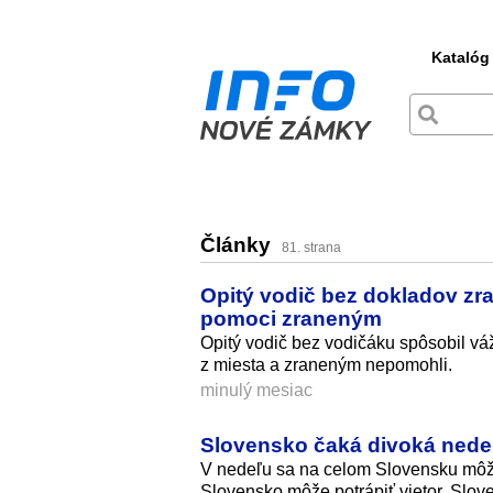
Katalóg
Články
81. strana
Opitý vodič bez dokladov zra
pomoci zraneným
Opitý vodič bez vodičáku spôsobil vá
z miesta a zraneným nepomohli.
minulý mesiac
Slovensko čaká divoká nedeľ
V nedeľu sa na celom Slovensku môžu
Slovensko môže potrápiť vietor. Slov