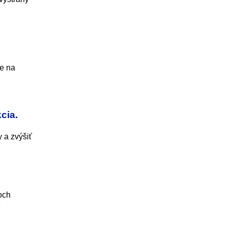
je na
cia.
 a zvýšiť
och