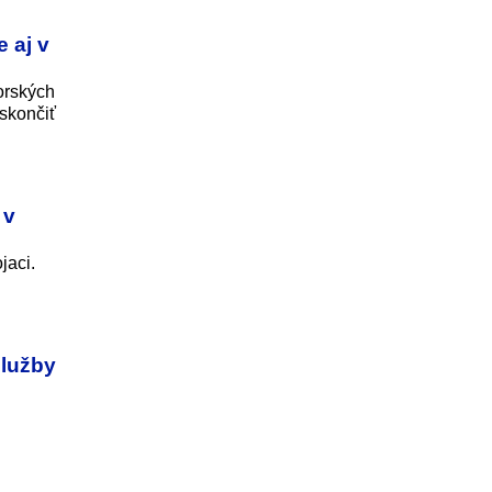
 aj v
orských
skončiť
 v
jaci.
služby