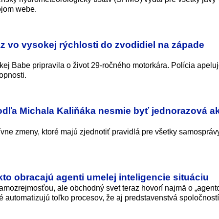
vojom webe.
z vo vysokej rýchlosti do zvodidiel na západe
j Babe pripravila o život 29-ročného motorkára. Polícia apelu
opnosti.
dľa Michala Kaliňáka nesmie byť jednorazová ak
tívne zmeny, ktoré majú zjednotiť pravidlá pre všetky samosprávy
to obracajú agenti umelej inteligencie situáciu
i samozrejmosťou, ale obchodný svet teraz hovorí najmä o „agent
ré automatizujú toľko procesov, že aj predstavenstvá spoločností