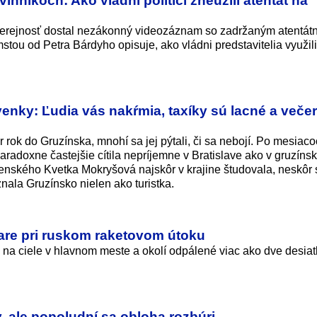
vinníkoch: Ako vládni politici zneužili atentát na
 verejnosť dostal nezákonný videozáznam so zadržaným atentát
ou od Petra Bárdyho opisuje, ako vládni predstavitelia využili
enky: Ľudia vás nakŕmia, taxíky sú lacné a veče
 rok do Gruzínska, mnohí sa jej pýtali, či sa nebojí. Po mesiac
 paradoxne častejšie cítila nepríjemne v Bratislave ako v gruzínsk
enského Kvetka Mokryšová najskôr v krajine študovala, neskôr 
ala Gruzínsko nielen ako turistka.
iare pri ruskom raketovom útoku
i na ciele v hlavnom meste a okolí odpálené viac ako dve desiat
 ale popoludní sa obloha rozbúri