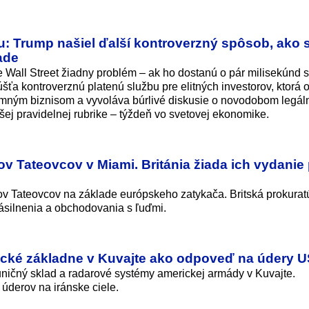
u: Trump našiel ďalší kontroverzný spôsob, ako 
ade
e Wall Street žiadny problém – ak ho dostanú o pár milisekúnd 
ťa kontroverznú platenú službu pre elitných investorov, ktorá 
kromným biznisom a vyvoláva búrlivé diskusie o novodobom legá
ašej pravidelnej rubrike – týždeň vo svetovej ekonomike.
ov Tateovcov v Miami. Británia žiada ich vydanie
ov Tateovcov na základe európskeho zatykača. Britská prokurat
ásilnenia a obchodovania s ľuďmi.
rické základne v Kuvajte ako odpoveď na údery 
ničný sklad a radarové systémy americkej armády v Kuvajte.
úderov na iránske ciele.