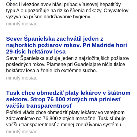
Obec Hviezdoslavov hlási prípad vírusovej hepatitídy
typu A a upozorňuje na riziko šírenia nákazy. Obyvateľov
vyzýva na prísne dodržiavanie hygieny.
minulý mesiac
Sever Španielska zachvátil jeden z
najhorších požiarov rokov. Pri Madride horí
29‑tisíc hektárov lesa
Sever Španielska sužuje jeden z najzložitejších požiarov
posledných rokov. Plamene pri Guadelajare ničia tisíce
hektárov lesa a ženie ich extrémne sucho.
minulý mesiac
Tusk chce obmedziť platy lekárov v štátnom
sektore. Strop 76 800 zlotých má priniesť
väčšiu transparentnosť
Poľská vláda chce obmedziť platy lekárov vo verejnom
zdravotníctve na 76 800 zlotých mesačne. Tusk sľubuje
väčšiu transparentnosť a menej zneužívania systému.
minulý mesiac