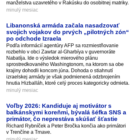
manželstva uzavretého v Rakúsku do osobitnej matriky.
minulý mesiac
Libanonská armáda začala nasadzovať
svojich vojakov do prvých „pilotných zón“
po odchode Izraela
Podľa informácií agentúry AFP sa rozmiestňovanie
rozbehlo v obci Zawtar al-Gharbíya v guvernoráte
Nabatíja. Ide o výsledok mierového plánu
sprostredkovaného Washingtonom, na ktorom sa obe
krajiny dohodli koncom júna. Dohoda o stiahnutí
izraelskej armády je však podmienená odzbrojením
hnutia Hizballáh, ktoré celý proces kategoricky odmieta.
minulý mesiac
Voľby 2026: Kandiduje aj motivátor s
balkánskymi koreňmi, bývalá šéfka SNS a
primátor, čo neprestáva skúšať šťastie
Richard Rybníček a Peter Bročka končia ako primátori
v Trenčíne a Trnave.
minulý mesiac