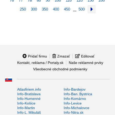
76
77
78
80
90
100
110
120
150
200
250
300
350
400
450
500
…
Pridať firmu
Zmazať
Editovať
Kontakt, reklama / Portaly.sk
Naše reklamné prvky
Všeobecné obchodné podmienky
Atlasfiriem.info
Info-Bardejov
Info-Bratislava
Info-Ban. Bystrica
Info-Humenné
Info-Komárno
Info-Košice
Info-Levice
Info-Martin
Info-Michalovce
Info-L. Mikuláš
Info-Nitra.sk