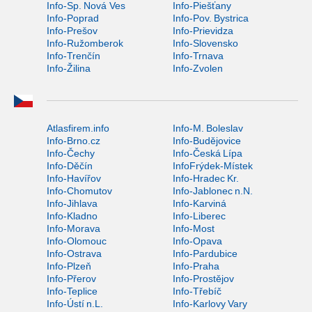
Info-Sp. Nová Ves
Info-Piešťany
Info-Poprad
Info-Pov. Bystrica
Info-Prešov
Info-Prievidza
Info-Ružomberok
Info-Slovensko
Info-Trenčín
Info-Trnava
Info-Žilina
Info-Zvolen
Atlasfirem.info
Info-M. Boleslav
Info-Brno.cz
Info-Budějovice
Info-Čechy
Info-Česká Lípa
Info-Děčín
InfoFrýdek-Místek
Info-Havířov
Info-Hradec Kr.
Info-Chomutov
Info-Jablonec n.N.
Info-Jihlava
Info-Karviná
Info-Kladno
Info-Liberec
Info-Morava
Info-Most
Info-Olomouc
Info-Opava
Info-Ostrava
Info-Pardubice
Info-Plzeň
Info-Praha
Info-Přerov
Info-Prostějov
Info-Teplice
Info-Třebíč
Info-Ústí n.L.
Info-Karlovy Vary