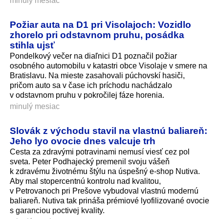
minulý mesiac
Požiar auta na D1 pri Visolajoch: Vozidlo
zhorelo pri odstavnom pruhu, posádka
stihla ujsť
Pondelkový večer na diaľnici D1 poznačil požiar
osobného automobilu v katastri obce Visolaje v smere na
Bratislavu. Na mieste zasahovali púchovskí hasiči,
pričom auto sa v čase ich príchodu nachádzalo
v odstavnom pruhu v pokročilej fáze horenia.
minulý mesiac
Slovák z východu stavil na vlastnú baliareň:
Jeho lyo ovocie dnes valcuje trh
Cesta za zdravými potravinami nemusí viesť cez pol
sveta. Peter Podhajecký premenil svoju vášeň
k zdravému životnému štýlu na úspešný e-shop Nutiva.
Aby mal stopercentnú kontrolu nad kvalitou,
v Petrovanoch pri Prešove vybudoval vlastnú modernú
baliareň. Nutiva tak prináša prémiové lyofilizované ovocie
s garanciou poctivej kvality.