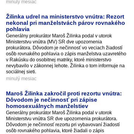
minulý mesiac
Žilinka udrel na ministerstvo vnútra: Rezort
nekonal pri manželstvách párov rovnakého
pohlavia
Generálny prokurátor Maroš Žilinka podal v utorok
Ministerstvu vnútra (MV) SR dve upozornenia
prokurátora. Dôvodom je nečinnosť vo veciach žiadostí
osôb rovnakého pohlavia o zápis manželstva uzavretého
v Rakúsku do osobitnej matriky, ktoré ministerstvo
nevybavilo v zákonnej lehote. Žilinka o tom informuje na
sociálnej sieti.
minulý mesiac
Maroš Žilinka zakročil proti rezortu vnútra:
Dôvodom je nečinnosť pri zápise
homosexuálnych manželstiev
Generálny prokurátor Maroš Žilinka podal v utorok
Ministerstvu vnútra SR dve upozornenia prokurátora.
Dôvodom je nečinnosť rezortu pri vybavovaní žiadostí
osôb rovnakého pohlavia, ktoré žiadali o zápis