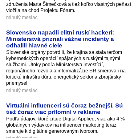
združenia Marta Šimečková a tiež koľko vlastných peňazí
vložila na chod Projektu Fórum.
minulý mesiac
Slovensko napadli elitní ruskí hackeri:
Ministerstvá priznali vážne incidenty a
odhalili hlavné ciele
Slovenské orgány potvrdili, že krajina sa stala terčom
kybernetických operácií spájaných s ruskými tajnými
službami. Útoky podľa Ministerstva investícií,
regionálneho rozvoja a informatizácie SR smerovali na
kritickú infraštruktúru, energetický sektor a zbrojársky
priemysel.
minulý mesiac
Virtuálni influenceri sú čoraz bežnejší. Sú
tiež čoraz viac prítomní v reklame
Podľa údajov, ktoré cituje Digital Applied, viac ako 4 %
globálnych výdavkov na influencer marketing teraz
smeruje k digitálne generovaným tvorcom.