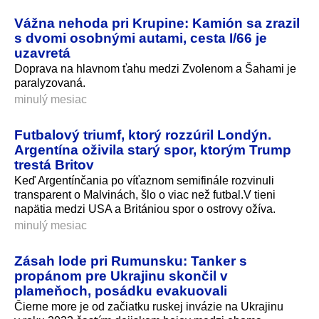
Vážna nehoda pri Krupine: Kamión sa zrazil
s dvomi osobnými autami, cesta I/66 je
uzavretá
Doprava na hlavnom ťahu medzi Zvolenom a Šahami je
paralyzovaná.
minulý mesiac
Futbalový triumf, ktorý rozzúril Londýn.
Argentína oživila starý spor, ktorým Trump
trestá Britov
Keď Argentínčania po víťaznom semifinále rozvinuli
transparent o Malvinách, šlo o viac než futbal.V tieni
napätia medzi USA a Britániou spor o ostrovy ožíva.
minulý mesiac
Zásah lode pri Rumunsku: Tanker s
propánom pre Ukrajinu skončil v
plameňoch, posádku evakuovali
Čierne more je od začiatku ruskej invázie na Ukrajinu