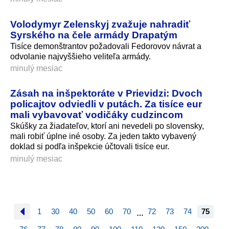
Volodymyr Zelenskyj zvažuje nahradiť
Syrského na čele armády Drapatým
Tisíce demonštrantov požadovali Fedorovov návrat a
odvolanie najvyššieho veliteľa armády.
minulý mesiac
Zásah na inšpektoráte v Prievidzi: Dvoch
policajtov odviedli v putách. Za tisíce eur
mali vybavovať vodičáky cudzincom
Skúšky za žiadateľov, ktorí ani nevedeli po slovensky,
mali robiť úplne iné osoby. Za jeden takto vybavený
doklad si podľa inšpekcie účtovali tisíce eur.
minulý mesiac
1
30
40
50
60
70
72
73
74
75
…