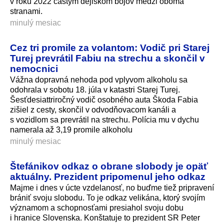
v roku 2022 častým dejiskom bojov medzi oboma
stranami.
minulý mesiac
Cez tri promile za volantom: Vodič pri Starej
Turej prevrátil Fabiu na strechu a skončil v
nemocnici
Vážna dopravná nehoda pod vplyvom alkoholu sa
odohrala v sobotu 18. júla v katastri Starej Turej.
Šesťdesiattriročný vodič osobného auta Škoda Fabia
zišiel z cesty, skončil v odvodňovacom kanáli a
s vozidlom sa prevrátil na strechu. Polícia mu v dychu
namerala až 3,19 promile alkoholu
minulý mesiac
Štefánikov odkaz o obrane slobody je opäť
aktuálny. Prezident pripomenul jeho odkaz
Majme i dnes v úcte vzdelanosť, no buďme tiež pripravení
brániť svoju slobodu. To je odkaz velikána, ktorý svojím
významom a schopnosťami presiahol svoju dobu
i hranice Slovenska. Konštatuje to prezident SR Peter