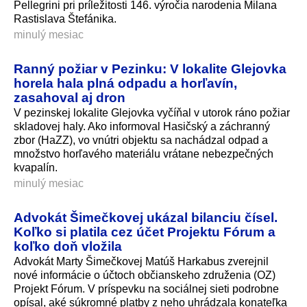
Pellegrini pri príležitosti 146. výročia narodenia Milana
Rastislava Štefánika.
minulý mesiac
Ranný požiar v Pezinku: V lokalite Glejovka
horela hala plná odpadu a horľavín,
zasahoval aj dron
V pezinskej lokalite Glejovka vyčíňal v utorok ráno požiar
skladovej haly. Ako informoval Hasičský a záchranný
zbor (HaZZ), vo vnútri objektu sa nachádzal odpad a
množstvo horľavého materiálu vrátane nebezpečných
kvapalín.
minulý mesiac
Advokát Šimečkovej ukázal bilanciu čísel.
Koľko si platila cez účet Projektu Fórum a
koľko doň vložila
Advokát Marty Šimečkovej Matúš Harkabus zverejnil
nové informácie o účtoch občianskeho združenia (OZ)
Projekt Fórum. V príspevku na sociálnej sieti podrobne
opísal, aké súkromné platby z neho uhrádzala konateľka