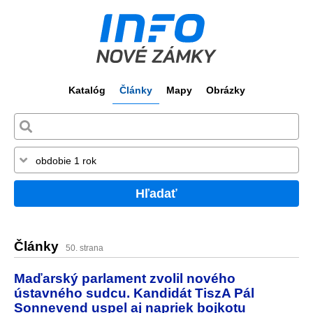
Katalóg
Články
Mapy
Obrázky
Hľadať
Články
50. strana
Maďarský parlament zvolil nového
ústavného sudcu. Kandidát TiszA Pál
Sonnevend uspel aj napriek bojkotu