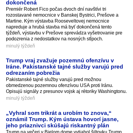
dokončená
Premiér Robert Fico počas dvoch dní navštívi tri
rozostavané nemocnice v Banskej Bystrici, Prešove a
Martine. Kým výstavba Rooseveltovej nemocnice
napreduje a hrubá stavba má byť dokončená tento
týždeň, výstavbu v Prešove sprevádza vyšetrovanie pre
podozrenia z nedostatkov na nosných stĺpoch.
minulý týždeň
Trump vraj zvažuje pozemnú ofenzívu v
Iráne. Pakistanské tajné služby varujú pred
odrezaním pobrežia
Pakistanské tajné služby varujú pred možnou
obmedzenou pozemnou ofenzívou USA proti Iránu.
Opisujú signály z presunov vojsk aj rétoriky Washingtonu.
minulý týždeň
„Vyhral som trikrát a urobím to znova,“
oznámil Trump. Kým ústava hovorí jasne,
jeho priaznivci skúšajú riskantný plán
Trump na večeri v Bielom dome vytiahol šiltovku Trump