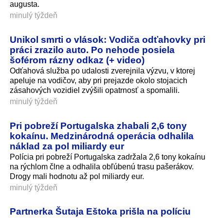
augusta.
minulý týždeň
Unikol smrti o vlások: Vodiča odťahovky pri
práci zrazilo auto. Po nehode posiela
šoférom rázny odkaz (+ video)
Odťahová služba po udalosti zverejnila výzvu, v ktorej
apeluje na vodičov, aby pri prejazde okolo stojacich
zásahových vozidiel zvýšili opatrnosť a spomalili.
minulý týždeň
Pri pobreží Portugalska zhabali 2,6 tony
kokaínu. Medzinárodná operácia odhalila
náklad za pol miliardy eur
Polícia pri pobreží Portugalska zadržala 2,6 tony kokaínu
na rýchlom člne a odhalila obľúbenú trasu pašerákov.
Drogy mali hodnotu až pol miliardy eur.
minulý týždeň
Partnerka Šutaja Eštoka prišla na políciu