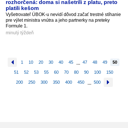
rozhorčená: doma si našetrili z platu, preto
platili kešom
Vyšetrovateľ ÚBOK-u nevidí dôvod začať trestné stíhanie
pre výlet ministra vnútra a jeho partnerky na preteky
Formule 1.
minulý týždeň
1
10
20
30
40
45
47
48
49
50
…
51
52
53
55
60
70
80
90
100
150
200
250
300
350
400
450
500
…