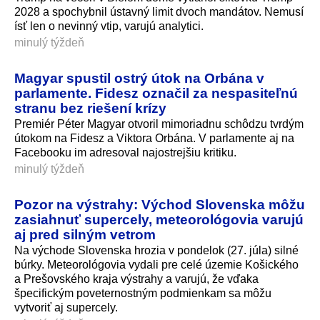
2028 a spochybnil ústavný limit dvoch mandátov. Nemusí
ísť len o nevinný vtip, varujú analytici.
minulý týždeň
Magyar spustil ostrý útok na Orbána v
parlamente. Fidesz označil za nespasiteľnú
stranu bez riešení krízy
Premiér Péter Magyar otvoril mimoriadnu schôdzu tvrdým
útokom na Fidesz a Viktora Orbána. V parlamente aj na
Facebooku im adresoval najostrejšiu kritiku.
minulý týždeň
Pozor na výstrahy: Východ Slovenska môžu
zasiahnuť supercely, meteorológovia varujú
aj pred silným vetrom
Na východe Slovenska hrozia v pondelok (27. júla) silné
búrky. Meteorológovia vydali pre celé územie Košického
a Prešovského kraja výstrahy a varujú, že vďaka
špecifickým poveternostným podmienkam sa môžu
vytvoriť aj supercely.