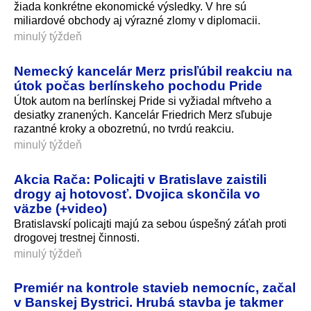
žiada konkrétne ekonomické výsledky. V hre sú
miliardové obchody aj výrazné zlomy v diplomacii.
minulý týždeň
Nemecký kancelár Merz prisľúbil reakciu na
útok počas berlínskeho pochodu Pride
Útok autom na berlínskej Pride si vyžiadal mŕtveho a
desiatky zranených. Kancelár Friedrich Merz sľubuje
razantné kroky a obozretnú, no tvrdú reakciu.
minulý týždeň
Akcia Rača: Policajti v Bratislave zaistili
drogy aj hotovosť. Dvojica skončila vo
väzbe (+video)
Bratislavskí policajti majú za sebou úspešný záťah proti
drogovej trestnej činnosti.
minulý týždeň
Premiér na kontrole stavieb nemocníc, začal
v Banskej Bystrici. Hrubá stavba je takmer