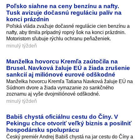
Poľsko siahne na ceny benzínu a nafty.
Tusk avizuje dočasnú reguláciu palív na
konci prázdnin
Poľská vláda zvažuje dočasné regulácie cien benzínu a
nafty, aby tlmila prípadný ropný šok na konci prázdnin.
Motoristom sľubuje rýchlu ochranu peňaženiek.
minulý týždeň
Manželka hovorcu Kremľa zaútočila na
Brusel. Navková žaluje EÚ a žiada zrušenie
sankcií aj miliónové eurové odškodné
Manželka hovorcu Kremľa Tatiana Navková žaluje EÚ na
Súdnom dvore a žiada vymazanie zo sankčného
zoznamu aj vyše dvojmiliónové odškodné.
minulý týždeň
Babiš chystá oficiálnu cestu do Číny. V
Pekingu chce otvoriť veľký biznis a posilniť
hospodársku spoluprácu
Český premiér Andrej Babiš chystá na jar cestu do Číny a