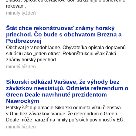
rokovaní.
minulý týždeň
Štát chce rekonštruovať známy horský
priechod. Čo bude s obchvatom Brezna a
Podbrezovej
Obchvat je v nedohľadne. Obyvateľka opísala dopravnú
situáciu ako „jeden otras“. Rekonštrukciu však čaká
známy horský priechod.
minulý týždeň
Sikorski odkázal Varšave, že výhody bez
záväzkov neexistujú. Odmieta referendum o
Green Deale navrhnuté prezidentom
Nawrockým
Poľský šéf diplomacie Sikorski odmieta víziu členstva
v Únii bez záväzkov. Varuje, že referendum o Green
Deale môže naraziť na limity poľských povinností v EÚ.
minulý týždeň