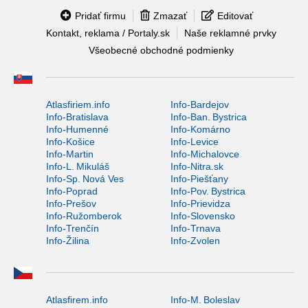
Pridať firmu
Zmazať
Editovať
Kontakt, reklama / Portaly.sk
Naše reklamné prvky
Všeobecné obchodné podmienky
Atlasfiriem.info
Info-Bardejov
Info-Bratislava
Info-Ban. Bystrica
Info-Humenné
Info-Komárno
Info-Košice
Info-Levice
Info-Martin
Info-Michalovce
Info-L. Mikuláš
Info-Nitra.sk
Info-Sp. Nová Ves
Info-Piešťany
Info-Poprad
Info-Pov. Bystrica
Info-Prešov
Info-Prievidza
Info-Ružomberok
Info-Slovensko
Info-Trenčín
Info-Trnava
Info-Žilina
Info-Zvolen
Atlasfirem.info
Info-M. Boleslav