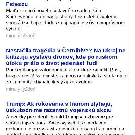
Fideszu
Maďarsko má nového ústavného sudcu Pála
Sonnevenda, nominanta strany Tisza. Jeho zvolenie
sprevádzal bojkot Fideszu aj napätie v ústavnoprávnom
výbore.
minulý týždeň
Nestačila tragédia v Černihive? Na Ukrajine
kritizujú výstavu dronov, kde po ruskom
útoku prišlo o život jedenásť ľudí
Podcenil organizátor podujatia, na ktoré zacielili Rusi,
bezpečnosť? Na mieste, kam ruská balistická strela doletí
za tri minúty, chýbali úkryty aj zdravotníci.
minulý týždeň
Trump: Ak rokovania s Iránom zlyhajú,
uskutočníme razantnú vojenskú akciu
Americký prezident Donald Trump v rozhovore pre
spravodajský portál Axios vysvetlil, že nedávne
rozhodnutie pozastaviť americké útoky na Irán urobil na
žiadosť sprostredkovateľov, ktorí sa usilujú o obnovenie