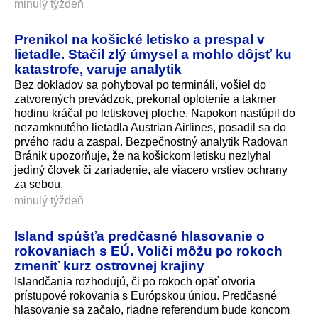
minulý týždeň
Prenikol na košické letisko a prespal v
lietadle. Stačil zlý úmysel a mohlo dôjsť ku
katastrofe, varuje analytik
Bez dokladov sa pohyboval po termináli, vošiel do
zatvorených prevádzok, prekonal oplotenie a takmer
hodinu kráčal po letiskovej ploche. Napokon nastúpil do
nezamknutého lietadla Austrian Airlines, posadil sa do
prvého radu a zaspal. Bezpečnostný analytik Radovan
Bránik upozorňuje, že na košickom letisku nezlyhal
jediný človek či zariadenie, ale viacero vrstiev ochrany
za sebou.
minulý týždeň
Island spúšťa predčasné hlasovanie o
rokovaniach s EÚ. Voliči môžu po rokoch
zmeniť kurz ostrovnej krajiny
Islandčania rozhodujú, či po rokoch opäť otvoria
prístupové rokovania s Európskou úniou. Predčasné
hlasovanie sa začalo, riadne referendum bude koncom