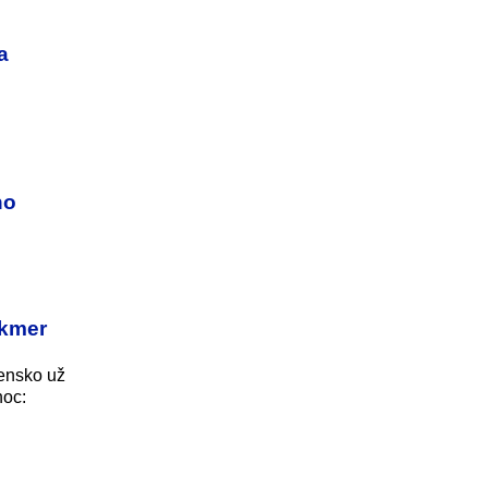
a
ho
akmer
ensko už
noc: