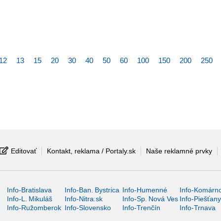
12
13
15
20
30
40
50
60
100
150
200
250
Editovať
Kontakt, reklama / Portaly.sk
Naše reklamné prvky
Info-Bratislava
Info-Ban. Bystrica
Info-Humenné
Info-Komárn
Info-L. Mikuláš
Info-Nitra.sk
Info-Sp. Nová Ves
Info-Piešťan
Info-Ružomberok
Info-Slovensko
Info-Trenčín
Info-Trnava