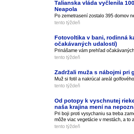
Talianska vláda vyčlenila 1
Neapola
Po zemetrasení zostalo 395 domov ne
tento týždeň
Fotovoltika v bani, rodinná 
očakávaných udalostí)
Prinášame vám prehľad očakávaných 
tento týždeň
Zadržali muža s nábojmi pri
Muž si fotil a nakrúcal areál golfov
tento týždeň
Od potopy k vyschnutej rieke 
naša krajina mení na nepozn
Pri boji proti vysychaniu sa treba za
môže viac vegetácie v mestách, a to 
tento týždeň