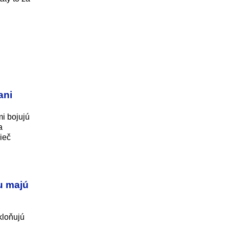
ani
mi bojujú
a
ieč
ku majú
kloňujú