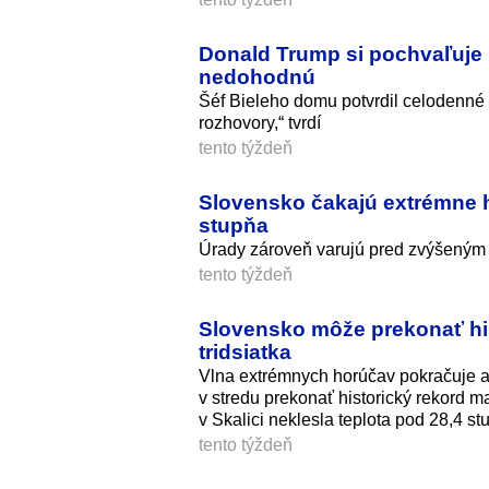
Donald Trump si pochvaľuje 
nedohodnú
Šéf Bieleho domu potvrdil celodenn
rozhovory,“ tvrdí
tento týždeň
Slovensko čakajú extrémne h
stupňa
Úrady zároveň varujú pred zvýšeným
tento týždeň
Slovensko môže prekonať hist
tridsiatka
Vlna extrémnych horúčav pokračuje 
v stredu prekonať historický rekord m
v Skalici neklesla teplota pod 28,4 
tento týždeň