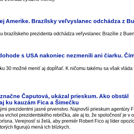
nej Amerike. Brazílsky veľvyslanec odchádza z B
u brazílskeho prezidenta odchádza veľyvslanec Brazílie z Bue
j dohode s USA nakoniec nezmenili ani čiarku. Čí
ku 30 možné meniť aj dopĺňať. K ničomu takému sa však vláda
označne Čaputová, ukázal prieskum. Ako obstál
i aj ku kauzám Fica a Šimečku
ými prezidentmi jasné prvenstvo. Najnovší prieskum agentúry 
na vrchol prezidentského rebríčka, ale aj to, že spoločnosť je v 
rísna. Verejnosť si želá, aby premiér Robert Fico aj líder opozí
torých figurujú mená ich blízkych.