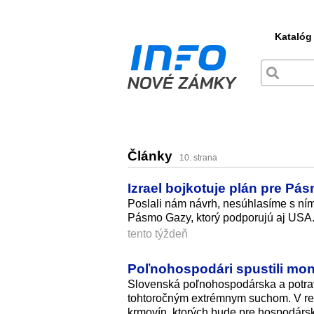
Katalóg
Články
10. strana
Izrael bojkotuje plán pre 
Poslali nám návrh, nesúhlasíme s ním
Pásmo Gazy, ktorý podporujú aj USA
tento týždeň
Poľnohospodári spustili mon
Slovenská poľnohospodárska a potr
tohtoročným extrémnym suchom. V reg
krmovín, ktorých bude pre hospodársk