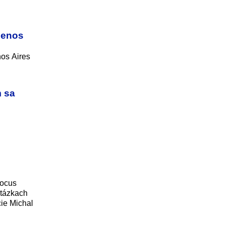
uenos
nos Aires
m sa
Focus
otázkach
cie Michal