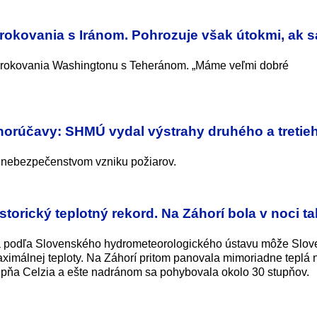
rokovania s Iránom. Pohrozuje však útokmi, ak s
é rokovania Washingtonu s Teheránom. „Máme veľmi dobré
orúčavy: SHMÚ vydal výstrahy druhého a tretie
 nebezpečenstvom vzniku požiarov.
orický teplotný rekord. Na Záhorí bola v noci t
a podľa Slovenského hydrometeorolo­gického ústavu môže Slov
aximálnej teploty. Na Záhorí pritom panovala mimoriadne teplá 
stupňa Celzia a ešte nadránom sa pohybovala okolo 30 stupňov.