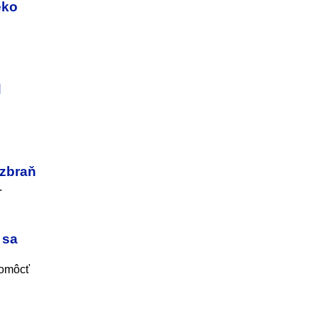
eko
d
 zbraň
.
 sa
Pomôcť