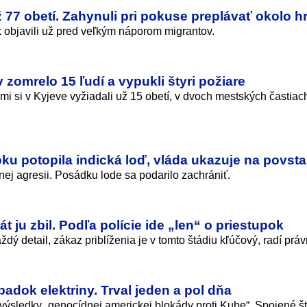
 77 obetí. Zahynuli pri pokuse preplávať okolo h
ak objavili už pred veľkým náporom migrantov.
zomrelo 15 ľudí a vypukli štyri požiare
mi si v Kyjeve vyžiadali už 15 obetí, v dvoch mestských častiac
ku potopila indická loď, vláda ukazuje na povst
ej agresii. Posádku lode sa podarilo zachrániť.
t ju zbil. Podľa polície ide „len“ o priestupok
ý detail, zákaz priblíženia je v tomto štádiu kľúčový, radí práv
adok elektriny. Trval jeden a pol dňa
výsledky „genocídnej americkej blokády proti Kube“. Spojené št