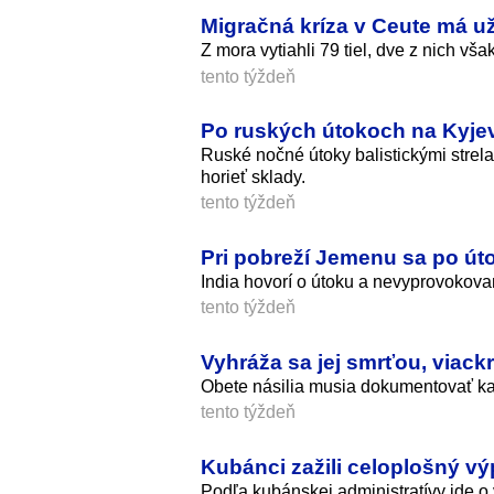
Migračná kríza v Ceute má už
Z mora vytiahli 79 tiel, dve z nich vš
tento týždeň
Po ruských útokoch na Kyjev 
Ruské nočné útoky balistickými strela
horieť sklady.
tento týždeň
Pri pobreží Jemenu sa po úto
India hovorí o útoku a nevyprovokovan
tento týždeň
Vyhráža sa jej smrťou, viackrá
Obete násilia musia dokumentovať každ
tento týždeň
Kubánci zažili celoplošný výp
Podľa kubánskej administratívy ide o 