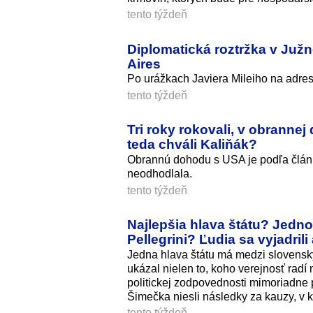
tento týždeň
Diplomatická roztržka v Juž
Aires
Po urážkach Javiera Mileiho na adres
tento týždeň
Tri roky rokovali, v obranne
teda chváli Kaliňák?
Obrannú dohodu s USA je podľa člán
neodhodlala.
tento týždeň
Najlepšia hlava štátu? Jedn
Pellegrini? Ľudia sa vyjadril
Jedna hlava štátu má medzi slovensk
ukázal nielen to, koho verejnosť radí 
politickej zodpovednosti mimoriadne p
Šimečka niesli následky za kauzy, v k
tento týždeň