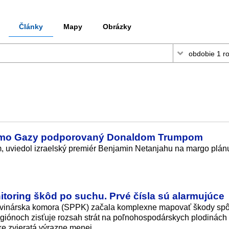
Články
Mapy
Obrázky
Pásmo Gazy podporovaný Donaldom Trumpom
, uviedol izraelský premiér Benjamin Netanjahu na margo plán
.
itoring škôd po suchu. Prvé čísla sú alarmujúce
avinárska komora (SPPK) začala komplexne mapovať škody sp
iónoch zisťuje rozsah strát na poľnohospodárskych plodinách
e zvieratá výrazne menej.