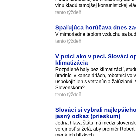
vinu kladú tamojšej komunistickej vlá­
tento týždeň
Spaľujúca horúčava dnes za
V mimoriadne teplom vzduchu sa bude
tento týždeň
V práci ako v peci. Slováci 
klimatizácia
Rozpálené haly bez klimatizácií, studň
úradníci v kanceláriách, robotníci vo
uspokojiť len s vetraním a žalúziam
Slovenskom?
tento týždeň
Slováci si vybrali najlepšie
jasný odkaz (prieskum)
Jedna hlava štátu má medzi slovensk
verejnosť si želá, aby premiér Robert
mená ich blízkych.