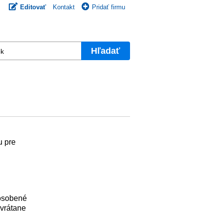
Editovať
Kontakt
Pridať firmu
Hľadať
u pre
ôsobené
 vrátane