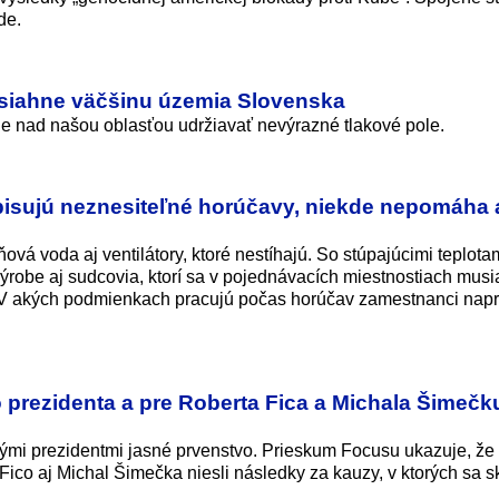
de.
siahne väčšinu územia Slovenska
 nad našou oblasťou udržiavať nevýrazné tlakové pole.
opisujú neznesiteľné horúčavy, niekde nepomáha 
ová voda aj ventilátory, ktoré nestíhajú. So stúpajúcimi teplota
 výrobe aj sudcovia, ktorí sa v pojednávacích miestnostiach musi
i. V akých podmienkach pracujú počas horúčav zamestnanci napr
ho prezidenta a pre Roberta Fica a Michala Šimeč
ými prezidentmi jasné prvenstvo. Prieskum Focusu ukazuje, že
 Fico aj Michal Šimečka niesli následky za kauzy, v ktorých sa s