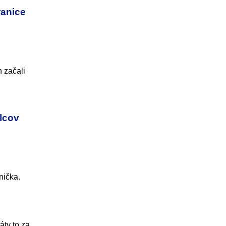
ranice
h začali
alcov
nička.
áty to za