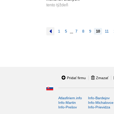
tento týždeň
1
5
7
8
9
10
11
…
Pridať firmu
Zmazať
Atlasfiriem.info
Info-Bardejov
Info-Martin
Info-Michalovce
Info-Prešov
Info-Prievidza