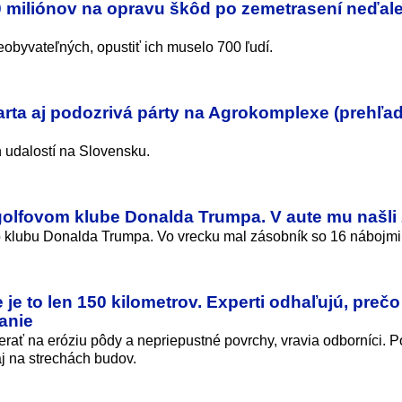
00 miliónov na opravu škôd po zemetrasení neďal
obyvateľných, opustiť ich muselo 700 ľudí.
karta aj podozrivá párty na Agrokomplexe (prehľa
udalostí na Slovensku.
 golfovom klube Donalda Trumpa. V aute mu našli
ého klubu Donalda Trumpa. Vo vrecku mal zásobník so 16 nábojmi
je to len 150 kilometrov. Experti odhaľujú, prečo
anie
merať na eróziu pôdy a nepriepustné povrchy, vravia odborníci. 
aj na strechách budov.