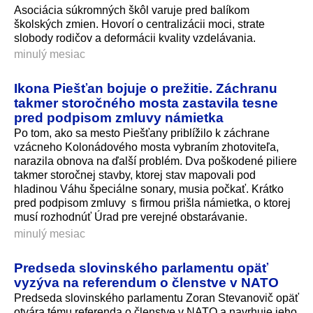
Asociácia súkromných škôl varuje pred balíkom
školských zmien. Hovorí o centralizácii moci, strate
slobody rodičov a deformácii kvality vzdelávania.
minulý mesiac
Ikona Piešťan bojuje o prežitie. Záchranu
takmer storočného mosta zastavila tesne
pred podpisom zmluvy námietka
Po tom, ako sa mesto Piešťany priblížilo k záchrane
vzácneho Kolonádového mosta vybraním zhotoviteľa,
narazila obnova na ďalší problém. Dva poškodené piliere
takmer storočnej stavby, ktorej stav mapovali pod
hladinou Váhu špeciálne sonary, musia počkať. Krátko
pred podpisom zmluvy s firmou prišla námietka, o ktorej
musí rozhodnúť Úrad pre verejné obstarávanie.
minulý mesiac
Predseda slovinského parlamentu opäť
vyzýva na referendum o členstve v NATO
Predseda slovinského parlamentu Zoran Stevanovič opäť
otvára tému referenda o členstve v NATO a navrhuje jeho