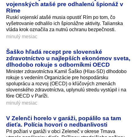
vojenských atašé pre odhalenú špionáž v
Ríme
Ruskí vojenskí atašé musia opustiť Rím po tom, čo
vyšetrovanie odhalilo ich špionážne aktivity. Talianska
vláda krok označila za nutnú ochranu bezpečnosti.
minulý mesiac
Šaško hľadá recept pre slovenské
zdravotníctvo u najlepších ekonómov sveta,
dlhodobo rokuje s odborníkmi OECD
Minister zdravotníctva Kamil Šaško (Hlas-SD) dlhodobo
rokuje s vedením Organizácie pre hospodársku
spoluprácu a rozvoj (OECD) o kľúčových zmenách
slovenského zdravotníctva, uplynulú stredu vystúpil i na
fóre OECD v Paríži.
minulý mesiac
V Zelenči horelo v garáži, popálilo sa tam
dieťa. Polícia hovorí o nedbanlivosti
Pri požiari v garáži v obci Zeleneč v okrese Trnava