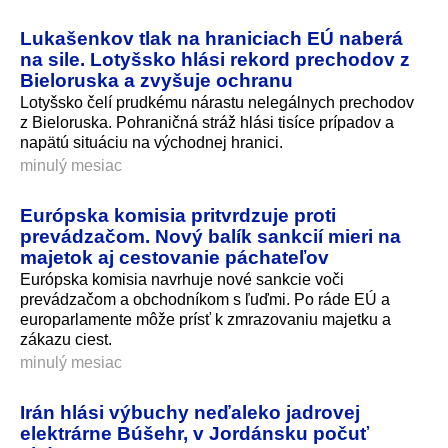
Lukašenkov tlak na hraniciach EÚ naberá
na sile. Lotyšsko hlási rekord prechodov z
Bieloruska a zvyšuje ochranu
Lotyšsko čelí prudkému nárastu nelegálnych prechodov
z Bieloruska. Pohraničná stráž hlási tisíce prípadov a
napätú situáciu na východnej hranici.
minulý mesiac
Európska komisia pritvrdzuje proti
prevádzačom. Nový balík sankcií mieri na
majetok aj cestovanie páchateľov
Európska komisia navrhuje nové sankcie voči
prevádzačom a obchodníkom s ľuďmi. Po ráde EÚ a
europarlamente môže prísť k zmrazovaniu majetku a
zákazu ciest.
minulý mesiac
Irán hlási výbuchy neďaleko jadrovej
elektrárne Búšehr, v Jordánsku počuť