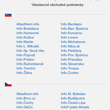
Všeobecné obchodné podmienky
Atlasfiriem.info
Info-Bardejov
Info-Bratislava
Info-Ban. Bystrica
Info-Humenné
Info-Komárno
Info-Košice
Info-Levice
Info-Martin
Info-Michalovce
Info-L. Mikuláš
Info-Nitra.sk
Info-Sp. Nová Ves
Info-Piešťany
Info-Poprad
Info-Pov. Bystrica
Info-Prešov
Info-Prievidza
Info-Ružomberok
Info-Slovensko
Info-Trenčín
Info-Trnava
Info-Žilina
Info-Zvolen
Atlasfirem.info
Info-M. Boleslav
Info-Brno.cz
Info-Budějovice
Info-Čechy
Info-Česká Lípa
Info-Děčín
InfoFrýdek-Místek