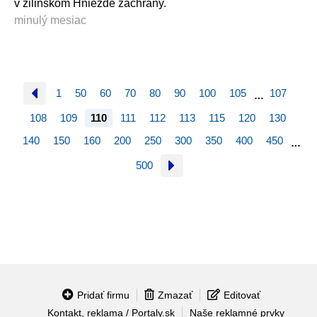
v žilinskom Hniezde záchrany.
minulý mesiac
1
50
60
70
80
90
100
105
107
…
108
109
110
111
112
113
115
120
130
140
150
160
200
250
300
350
400
450
…
500
Pridať firmu
Zmazať
Editovať
Kontakt, reklama / Portaly.sk
Naše reklamné prvky