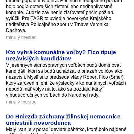
utrpelo popáleniny dieťa. Príčinou stredajšieho požiaru
bolo podľa doterajších zistení jeho nedbanlivostné
konanie. Cudzie zavinenie zisťovateľ príčin požiaru
vylúčil. Pre TASR to uviedla hovorkyňa Krajského
riaditeľstva Policajného zboru v Trnave Veronika
Dachová.
minulý mesiac
Kto vyhrá komunálne voľby? Fico tipuje
nezávislých kandidátov
V jesenných samosprávnych voľbách budú dominovať
kandidáti, ktorí sa budú uchádzať o priazeň voličov ako
nezávislí. Myslí si to predseda vlády Robert Fico (Smer),
ktorý zároveň mieni, že výsledky v komunálnych voľbách
nebudú mať vplyv na to, ako sa „rozdajú karty“
v budúcoročných voľbách do Národnej rady.
minulý mesiac
Do Hniezda záchrany žilinskej nemocnice
umiestnili novorodenca
Malý Ivan je v poradí deviate bábätko, ktoré bolo nájdené