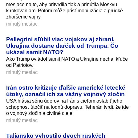
mesiace na to, aby pritvrdila tlak a prinútila Moskvu
k rokovaniam. Potom môže prísť mobilizácia a prudké
zhoršenie vojny.
minulý mesiac
Pellegrini sľúbil viac vojakov aj zbraní.
Ukrajina dostane darček od Trumpa. Čo
ukázal samit NATO?
Ako Trump ovládol samit NATO a Ukrajine nechal kľúče
od Patriotov.
minulý mesiac
Irán ostro kritizuje ďalšie americké letecké
útoky, označil ich za vážny vojnový zločin
USA hlásia sériu úderov na Irán s cieľom oslabiť jeho
schopnosť útočiť na lodnú dopravu. Teherán tvrdí, že ide
o vojnový zločin a civilné ciele.
minulý mesiac
Taliansko vyhostilo dvoch ruských