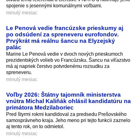
spojenie s jesennými komunálnymi voľbami.
minulý mesiac
Le Penová vedie francúzske prieskumy aj
po odsúdení za spreneveru eurofondov.
Prvýkrát má reálnu šancu na Elyzejský
palác
Marine Le Penová vedie v dvoch nových prieskumoch
prezidentských volieb vo Francúzsku. Šancu na víťazstvo
má aj napriek čerstvo potvrdenému rozsudku za
spreneveru.
minulý mesiac
Voľby 2026: Štátny tajomník ministerstva
vnútra Michal Kaliňák ohlásil kandidatúru na
primátora Medzilaboriec
Pred štyrmi rokmi kandidoval za predsedu Prešovského
samosprávneho kraja. Jeho meno pri tejto funkcii zaznelo
aj tento rok, on to odmietol.
minulý mesiac