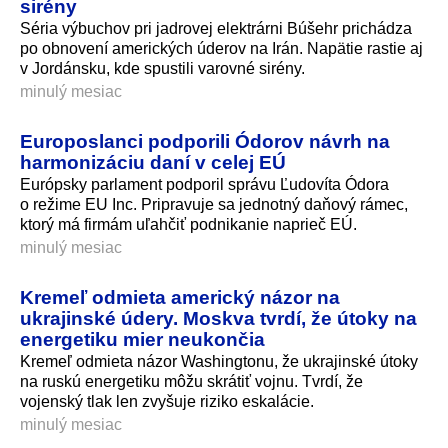
sirény
Séria výbuchov pri jadrovej elektrárni Búšehr prichádza
po obnovení amerických úderov na Irán. Napätie rastie aj
v Jordánsku, kde spustili varovné sirény.
minulý mesiac
Europoslanci podporili Ódorov návrh na
harmonizáciu daní v celej EÚ
Európsky parlament podporil správu Ľudovíta Ódora
o režime EU Inc. Pripravuje sa jednotný daňový rámec,
ktorý má firmám uľahčiť podnikanie naprieč EÚ.
minulý mesiac
Kremeľ odmieta americký názor na
ukrajinské údery. Moskva tvrdí, že útoky na
energetiku mier neukončia
Kremeľ odmieta názor Washingtonu, že ukrajinské útoky
na ruskú energetiku môžu skrátiť vojnu. Tvrdí, že
vojenský tlak len zvyšuje riziko eskalácie.
minulý mesiac