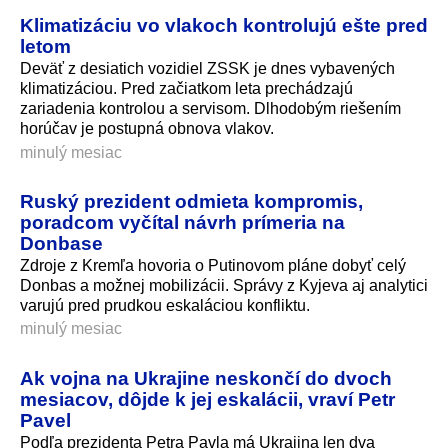
Klimatizáciu vo vlakoch kontrolujú ešte pred
letom
Deväť z desiatich vozidiel ZSSK je dnes vybavených
klimatizáciou. Pred začiatkom leta prechádzajú
zariadenia kontrolou a servisom. Dlhodobým riešením
horúčav je postupná obnova vlakov.
minulý mesiac
Ruský prezident odmieta kompromis,
poradcom vyčítal návrh prímeria na
Donbase
Zdroje z Kremľa hovoria o Putinovom pláne dobyť celý
Donbas a možnej mobilizácii. Správy z Kyjeva aj analytici
varujú pred prudkou eskaláciou konfliktu.
minulý mesiac
Ak vojna na Ukrajine neskončí do dvoch
mesiacov, dôjde k jej eskalácii, vraví Petr
Pavel
Podľa prezidenta Petra Pavla má Ukrajina len dva