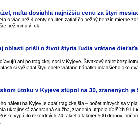
žel, nafta dosiahla najnižšiu cenu za štyri mesia
 o viac než 4 centy na liter, zatiaľ čo bežný benzín mierne zdr
šie než minulý rok.
blasti prišli o život štyria ľudia vrátane dieťaťa
avujú ani po tragickej noci v Kyjeve. Štvrtkový nálet bezpilot
asti si vyžiadal štyri obete vrátane bábätka mladšieho ako dva
uskom útoku v Kyjeve stúpol na 30, zranených je 
o náletu na Kyjev je opäť tragickejšia – počet mŕtvych sa v pia
la ukrajinská záchranná služba, zranenia utrpelo ďalších 91 ľud
 Rusko vypálilo rekordných 74 rakiet a takmer 500 dronov, pričo
.