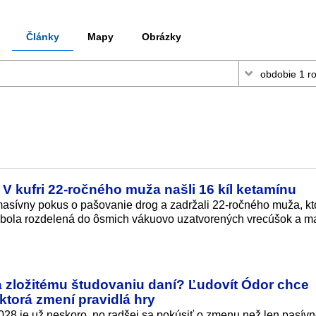
Články
Mapy
Obrázky
 V kufri 22-ročného muža našli 16 kíl ketamínu
i masívny pokus o pašovanie drog a zadržali 22-ročného muža, kt
ka bola rozdelená do ôsmich vákuovo uzatvorených vrecúšok a 
 zložitému študovaniu daní? Ľudovít Ódor chce
 ktorá zmení pravidlá hry
28 je už neskoro, no radšej sa pokúsiť o zmenu než len pasív