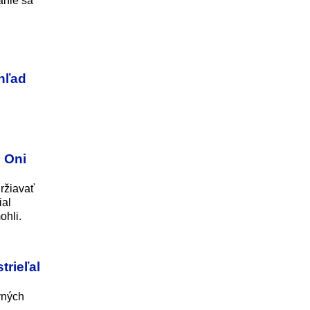
anie sa
ehľad
 Oni
držiavať
ial
ohli.
trieľal
vných