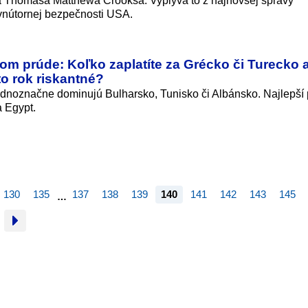
ca Thomasa Matthewa Crooksa. Vyplýva to z najnovšej správy
 vnútornej bezpečnosti USA.
om prúde: Koľko zaplatíte za Grécko či Turecko 
to rok riskantné?
jednoznačne dominujú Bulharsko, Tunisko či Albánsko. Najlepší
a Egypt.
130
135
137
138
139
140
141
142
143
145
…