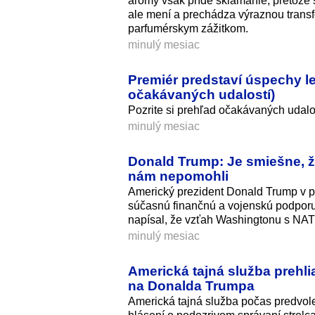
arómy však príde sklamanie, pretože 
ale mení a prechádza výraznou trans
parfumérskym zážitkom.
minulý mesiac
Premiér predstaví úspechy let
očakávaných udalostí)
Pozrite si prehľad očakávaných udalos
minulý mesiac
Donald Trump: Je smiešne, 
nám nepomohli
Americký prezident Donald Trump v pia
súčasnú finančnú a vojenskú podporu z
napísal, že vzťah Washingtonu s NATO
minulý mesiac
Americká tajná služba prehlia
na Donalda Trumpa
Americká tajná služba počas predvol