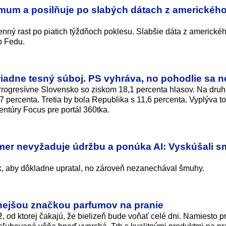
mum a posilňuje po slabých dátach z amerického
enný rast po piatich týždňoch poklesu. Slabšie dáta z americkéh
b Fedu.
adne tesný súboj. PS vyhráva, no pohodlie sa 
 Progresívne Slovensko so ziskom 18,1 percenta hlasov. Na dru
 percenta. Tretia by bola Republika s 11,6 percenta. Vyplýva to
entúry Focus pre portál 360tka.
mer nevyžaduje údržbu a ponúka AI: Vyskúšali s
k, aby dôkladne upratal, no zároveň nezanechával šmuhy.
nejšou značkou parfumov na pranie
ž, od ktorej čakajú, že bielizeň bude voňať celé dni. Namiesto p