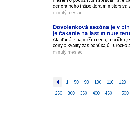
hlásení o podozrivom správaní strel
generálneho inšpektora ministerstva
minulý mesiac
Dovolenková sezóna je v pln
je čakanie na last minute ten
Ak hľadáte najnižšiu cenu, rebríčku 
ceny a kvality zas ponúkajú Turecko 
minulý mesiac
1
50
90
100
110
120
250
300
350
400
450
500
…