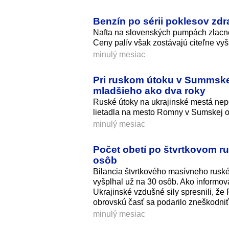
Benzín po sérii poklesov zdra
Nafta na slovenských pumpách zlacnela
Ceny palív však zostávajú citeľne vyš
minulý mesiac
Pri ruskom útoku v Summskej o
mladšieho ako dva roky
Ruské útoky na ukrajinské mestá nepoľ
lietadla na mesto Romny v Sumskej obl
minulý mesiac
Počet obetí po štvrtkovom r
osôb
Bilancia štvrtkového masívneho ruskéh
vyšplhal už na 30 osôb. Ako informova
Ukrajinské vzdušné sily spresnili, že
obrovskú časť sa podarilo zneškodniť
minulý mesiac