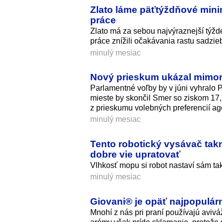
Zlato láme päťtýždňové mini
práce
Zlato má za sebou najvýraznejší týžd
práce znížili očakávania rastu sadzie
minulý mesiac
Nový prieskum ukázal mimori
Parlamentné voľby by v júni vyhralo
mieste by skončil Smer so ziskom 17,7
z prieskumu volebných preferencií ag
minulý mesiac
Tento robotický vysávač tak
dobre vie upratovať
Vlhkosť mopu si robot nastaví sám ta
minulý mesiac
Giovani® je opäť najpopulár
Mnohí z nás pri praní používajú avivá