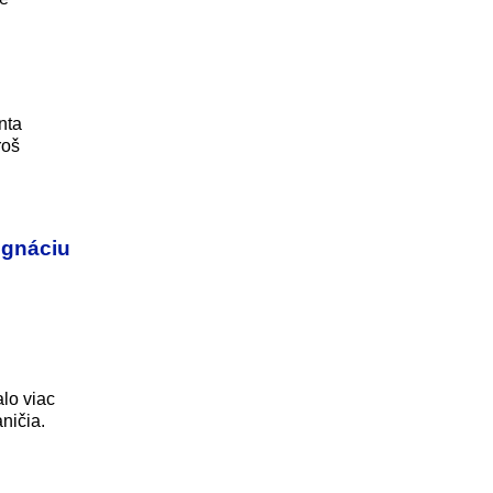
nta
roš
ignáciu
lo viac
ničia.