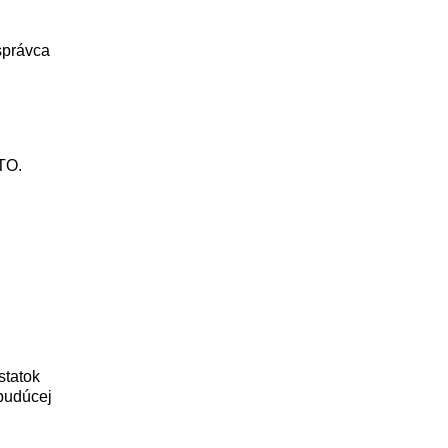
správca
ATO.
statok
 budúcej