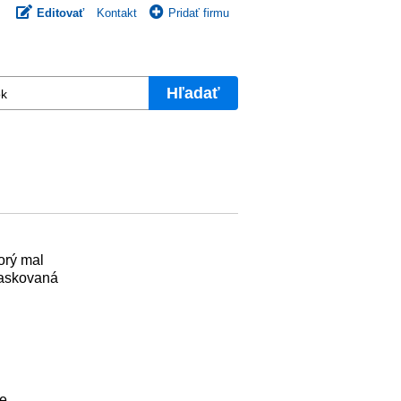
Editovať
Kontakt
Pridať firmu
Hľadať
orý mal
maskovaná
ne