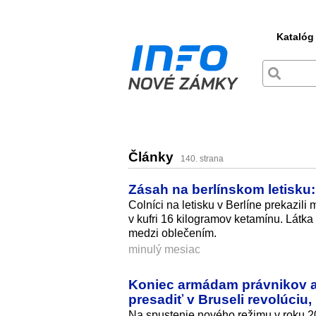
Katalóg
Články
140. strana
Zásah na berlínskom letisku:
Colníci na letisku v Berlíne prekazil
v kufri 16 kilogramov ketamínu. Lát
medzi oblečením.
minulý mesiac
Koniec armádam právnikov a
presadiť v Bruseli revolúciu,
Na spustenie nového režimu v roku 20