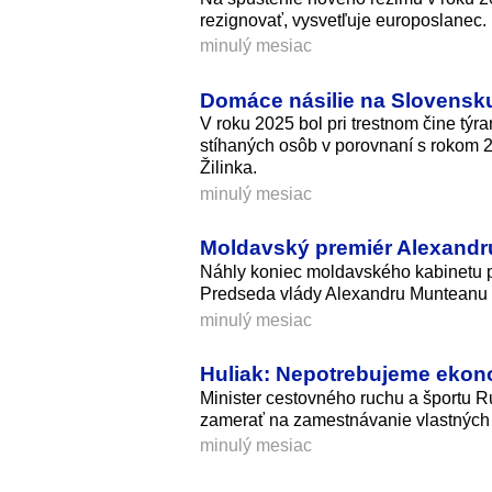
rezignovať, vysvetľuje europoslanec.
minulý mesiac
Domáce násilie na Slovensku 
V roku 2025 bol pri trestnom čine tý
stíhaných osôb v porovnaní s rokom 20
Žilinka.
minulý mesiac
Moldavský premiér Alexandru
Náhly koniec moldavského kabinetu 
Predseda vlády Alexandru Munteanu dem
minulý mesiac
Huliak: Nepotrebujeme eko
Minister cestovného ruchu a športu R
zamerať na zamestnávanie vlastných 
minulý mesiac