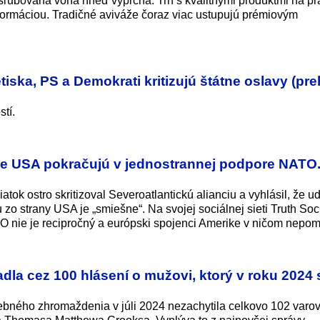
sľubovaná vôňa hneď vyprchá. Trh s kvalitnými produktmi na pr
formáciou. Tradičné aviváže čoraz viac ustupujú prémiovým
iska, PS a Demokrati kritizujú štátne oslavy (pr
tí.
že USA pokračujú v jednostrannej podpore NATO.
tok ostro skritizoval Severoatlantickú alianciu a vyhlásil, že u
o strany USA je „smiešne“. Na svojej sociálnej sieti Truth Soc
 nie je recipročný a európski spojenci Amerike v ničom nepom
dla cez 100 hlásení o mužovi, ktorý v roku 2024 s
ebného zhromaždenia v júli 2024 nezachytila celkovo 102 varo