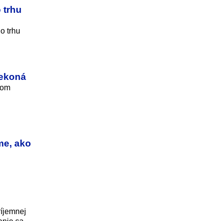
 trhu
o trhu
nekoná
hom
me, ako
ríjemnej