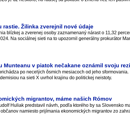
rastie. Žilinka zverejnil nové údaje
rania blízkej a zverenej osoby zaznamenaný nárast o 11,32 perce
24. Na sociálnej sieti na to upozornil generálny prokurátor Ma
 Munteanu v piatok nečakane oznámil svoju rez
prichádza po necelých ôsmich mesiacoch od jeho sformovania.
isiou na sieti X uvrhol krajinu do politickej neistoty.
nomických migrantov, máme našich Rómov
udolf Huliak predstavil návrh, podľa ktorého by sa Slovensko ma
občanov namiesto prijímania ekonomických migrantov zo zahra