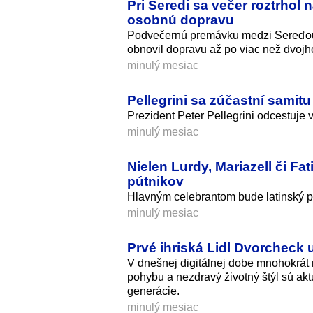
Pri Seredi sa večer roztrhol
osobnú dopravu
Podvečernú premávku medzi Sereďou a
obnovil dopravu až po viac než dvojh
minulý mesiac
Pellegrini sa zúčastní samit
Prezident Peter Pellegrini odcestuje 
minulý mesiac
Nielen Lurdy, Mariazell či Fa
pútnikov
Hlavným celebrantom bude latinský pa
minulý mesiac
Prvé ihriská Lidl Dvorcheck 
V dnešnej digitálnej dobe mnohokrát 
pohybu a nezdravý životný štýl sú ak
generácie.
minulý mesiac