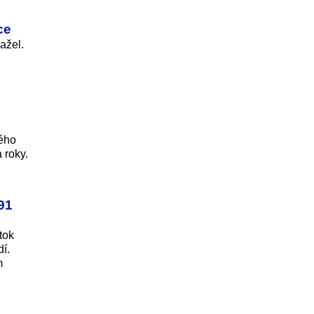
ce
ažel.
ného
 roky.
91
tok
í.
m