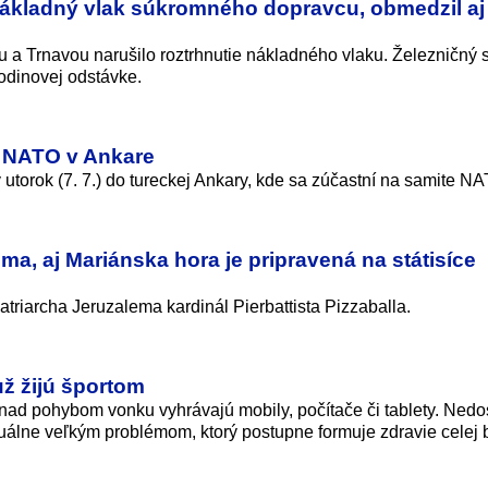
 nákladný vlak súkromného dopravcu, obmedzil aj
 Trnavou narušilo roztrhnutie nákladného vlaku. Železničný 
odinovej odstávke.
u NATO v Ankare
v utorok (7. 7.) do tureckej Ankary, kde sa zúčastní na samite N
tima, aj Mariánska hora je pripravená na státisíce
triarcha Jeruzalema kardinál Pierbattista Pizzaballa.
už žijú športom
nad pohybom vonku vyhrávajú mobily, počítače či tablety. Nedo
tuálne veľkým problémom, ktorý postupne formuje zdravie celej