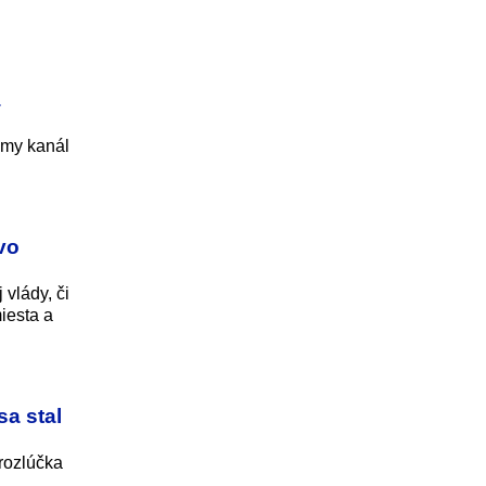
á
iamy kanál
vo
 vlády, či
iesta a
a stal
rozlúčka