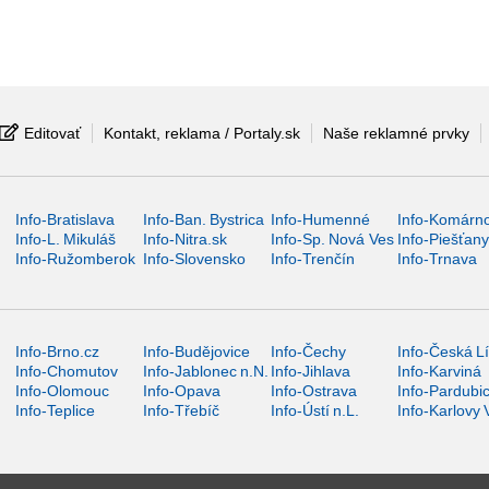
Editovať
Kontakt, reklama / Portaly.sk
Naše reklamné prvky
Info-Bratislava
Info-Ban. Bystrica
Info-Humenné
Info-Komárn
Info-L. Mikuláš
Info-Nitra.sk
Info-Sp. Nová Ves
Info-Piešťan
Info-Ružomberok
Info-Slovensko
Info-Trenčín
Info-Trnava
Info-Brno.cz
Info-Budějovice
Info-Čechy
Info-Česká L
Info-Chomutov
Info-Jablonec n.N.
Info-Jihlava
Info-Karviná
Info-Olomouc
Info-Opava
Info-Ostrava
Info-Pardubi
Info-Teplice
Info-Třebíč
Info-Ústí n.L.
Info-Karlovy 