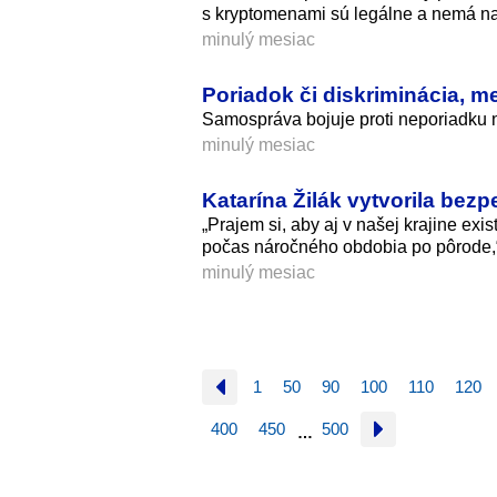
s kryptomenami sú legálne a nemá na
minulý mesiac
Poriadok či diskriminácia, m
Samospráva bojuje proti neporiadku n
minulý mesiac
Katarína Žilák vytvorila bez
„Prajem si, aby aj v našej krajine exi
počas náročného obdobia po pôrode,“
minulý mesiac
1
50
90
100
110
120
400
450
500
…