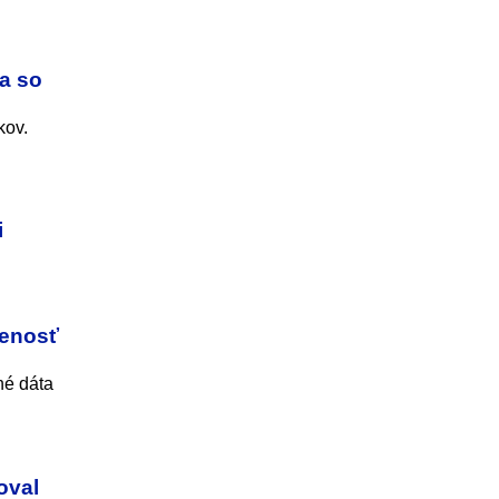
a so
kov.
i
denosť
né dáta
oval