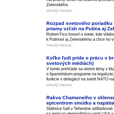
Zelenského.
minulý mesiac
Rozpad svetového poriadku a 
priamy vzťah na Putina aj Z
Robert Fico hovorí o svete, kde vládn
k Putinovi aj Zelenskému a chce ho v
minulý mesiac
Koľko ľudí príde o prácu v 
svetových médiách)
V tomto prehľade sa okrem témy z titu
o španielskom programe na legalizác
funkcie v delegácii na samit NATO n
minulý mesiac
Rakva Chameneího v sklenene
epicentrom smútku a napäti
Státisíce ľudí v Teheráne odštartova
sa mení na demonštráciu proti USA a 