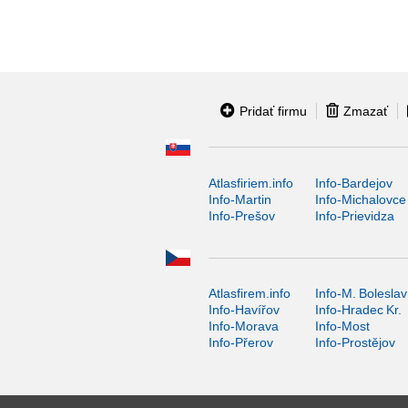
Pridať firmu
Zmazať
Atlasfiriem.info
Info-Bardejov
Info-Martin
Info-Michalovce
Info-Prešov
Info-Prievidza
Atlasfirem.info
Info-M. Boleslav
Info-Havířov
Info-Hradec Kr.
Info-Morava
Info-Most
Info-Přerov
Info-Prostějov