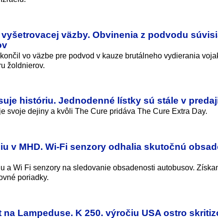
e vyšetrovacej väzby. Obvinenia z podvodu súvisi
ov
ončil vo väzbe pre podvod v kauze brutálneho vydierania voja
u žoldnierov.
uje históriu. Jednodenné lístky sú stále v predaj
je svoje dejiny a kvôli The Cure pridáva The Cure Extra Day.
nciu v MHD. Wi-Fi senzory odhalia skutočnú obsa
ciu a Wi Fi senzory na sledovanie obsadenosti autobusov. Získa
ovné poriadky.
t na Lampeduse. K 250. výročiu USA ostro skritiz