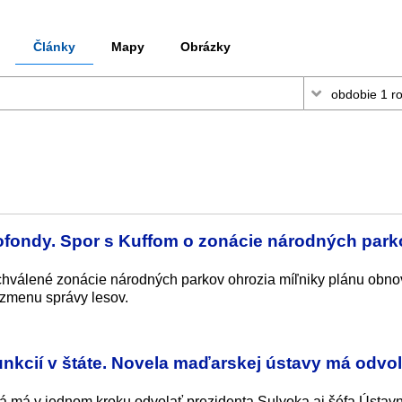
Články
Mapy
Obrázky
rofondy. Spor s Kuffom o zonácie národných park
chválené zonácie národných parkov ohrozia míľniky plánu obno
 zmenu správy lesov.
unkcií v štáte. Novela maďarskej ústavy má odvo
orá má v jednom kroku odvolať prezidenta Sulyoka aj šéfa Ústav