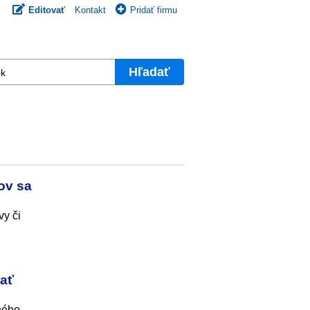
Editovať
Kontakt
Pridať firmu
Hľadať
ov sa
vy či
lať
ného