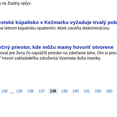
 ne žiadny vplyv.
estské kúpalisko v Kežmarku vyžaduje trvalý pob
a letnom kúpalisku opatrením, ktoré zaváňa diskrimináciou.
pečný priestor, kde môžu mamy hovoriť otvorene
stoval pre ženy čo najväčší priestor na zdieľanie toho, čím si pr
 hovorí zakladateľka združenia Vysmiata duša mamky.
130
135
136
137
138
139
140
141
150
160
…