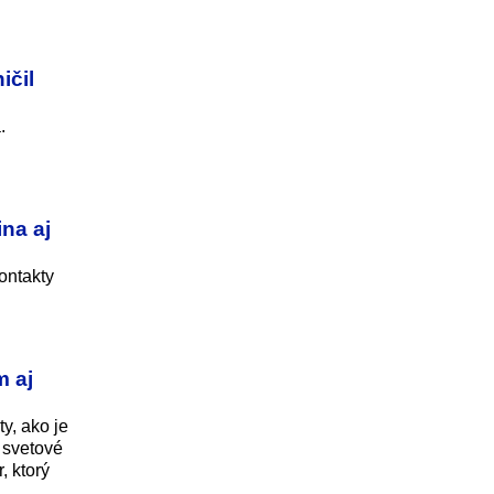
ičil
.
ina aj
ontakty
m aj
y, ako je
 svetové
, ktorý