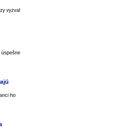
ízy vyzval
m úspešne
vajú
nanci ho
a