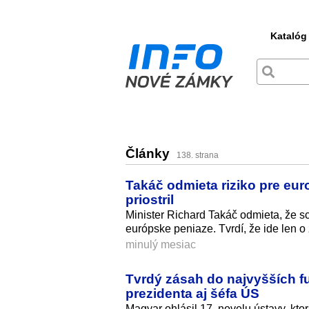
Katalóg
Články
138. strana
Takáč odmieta riziko pre eu
priostril
Minister Richard Takáč odmieta, že s
európske peniaze. Tvrdí, že ide len o
minulý mesiac
Tvrdý zásah do najvyšších f
prezidenta aj šéfa ÚS
Magyar ohlásil 17. novelu ústavy, kt