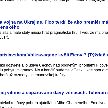
vojna na Ukrajine. Fico tvrdí, že ako premiér m
elenského
e sila a malé štáty musia hrať pragmatickú hru. Tvrdí, že má pr
yužiť.
bratislavskom Volkswagene kvôli Ficovi? (Týždeň 
lku dozviete aj o údive Čechov nad podivnými prioritami Ficovej
iu pobytu migrantov. No a končiť budeme v Česku, kde spor o m
aberá už rozmery cimrmanovskej frašky.
j vitríne a separované davy veriacich. Teherán s
a
li niekoľkodňový pohreb ajatolláha Alího Chameneího. Emotívna 
Izraelu.