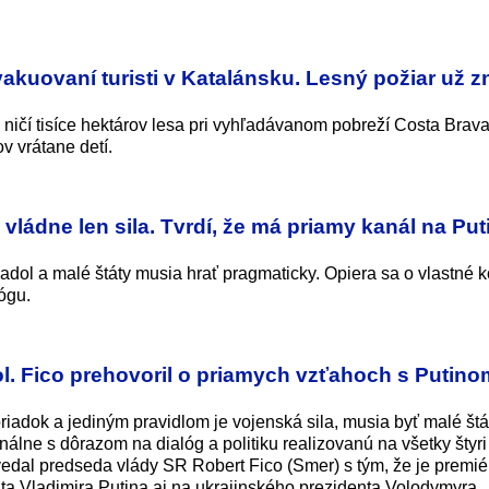
kuovaní turisti v Katalánsku. Lesný požiar už zn
 ničí tisíce hektárov lesa pri vyhľadávanom pobreží Costa Brava
v vrátane detí.
vládne len sila. Tvrdí, že má priamy kanál na Put
padol a malé štáty musia hrať pragmaticky. Opiera sa o vlastné k
ógu.
l. Fico prehovoril o priamych vzťahoch s Putino
riadok a jediným pravidlom je vojenská sila, musia byť malé štát
álne s dôrazom na dialóg a politiku realizovanú na všetky štyri
edal predseda vlády SR Robert Fico (Smer) s tým, že je premiér
ta Vladimira Putina aj na ukrajinského prezidenta Volodymyra