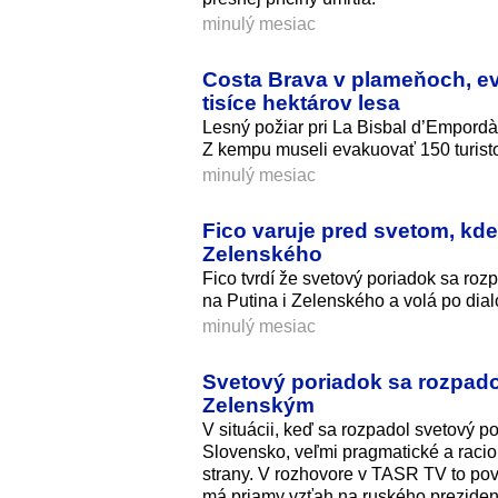
minulý mesiac
Costa Brava v plameňoch, eva
tisíce hektárov lesa
Lesný požiar pri La Bisbal d’Empordà
Z kempu museli evakuovať 150 turisto
minulý mesiac
Fico varuje pred svetom, kde 
Zelenského
Fico tvrdí že svetový poriadok sa roz
na Putina i Zelenského a volá po dial
minulý mesiac
Svetový poriadok sa rozpado
Zelenským
V situácii, keď sa rozpadol svetový po
Slovensko, veľmi pragmatické a racion
strany. V rozhovore v TASR TV to pov
má priamy vzťah na ruského preziden