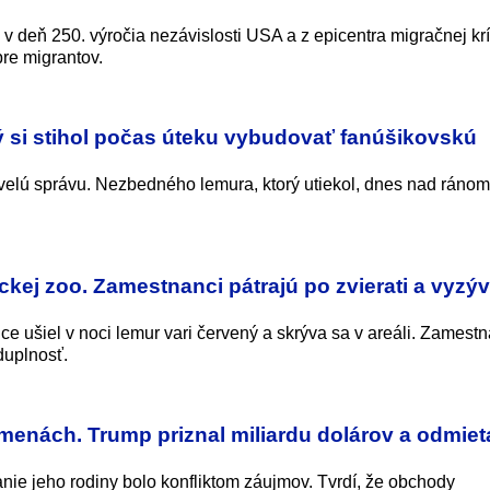
v deň 250. výročia nezávislosti USA a z epicentra migračnej kr
re migrantov.
ý si stihol počas úteku vybudovať fanúšikovskú
kvelú správu. Nezbedného lemura, ktorý utiekol, dnes nad ráno
ckej zoo. Zamestnanci pátrajú po zvierati a vyzý
e ušiel v noci lemur vari červený a skrýva sa v areáli. Zamest
duplnosť.
enách. Trump priznal miliardu dolárov a odmiet
ie jeho rodiny bolo konfliktom záujmov. Tvrdí, že obchody