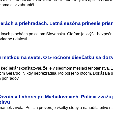
doma aj v zahraničí.
zerách a priehradách. Letná sezóna prinesie prís
vodných plochách po celom Slovensku. Cieľom je zvýšiť bezpečn
riadne udalosti.
 matkou na svete. O 5-ročnom dievčatku sa doz
 keď lekár skonštatoval, že je v siedmom mesiaci tehotenstva. 
m Gerardo. Nikdy neprezradila, kto bol jeho otcom. Dokázala s
h pohľadov.
ivota v Laborci pri Michalovciach. Polícia zvažu
pitvu
ámok života. Polícia preveruje všetky stopy a nariadila pitvu na