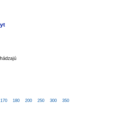
yt
echádzajú
170
180
200
250
300
350