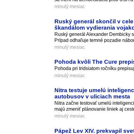
minulý mesiac
Ruský generál skončil v cel
škandálom vydierania vojak
Ruský generál Alexander Dembicky sk
Prípad odhaľuje temné pozadie nábor
minulý mesiac
Pohoda kvôli The Cure prepis
Pohoda pri tridsiatom ročníku prepisu
minulý mesiac
Nitra testuje umelú intelige
autobusov v uliciach mesta
Nitra začne testovať umelú inteligen
majú zmeniť plánovanie liniek aj cest
minulý mesiac
Pápež Lev XIV. prekvapil sve