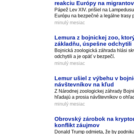
reakciu Európy na migrantov
Pápež Lev XIV. prišiel na Lampedusu 
Európu na bezpečné a legálne trasy p
minulý mesiac
Lemura z bojnickej zoo, ktor
základňu, úspešne odchytili
Bojnická zoologická záhrada hlási s
odchytili a je opäť v bezpečí.
minulý mesiac
Lemur ušiel z výbehu v bojni
návštevníkov na kľud
Z Národnej zoologickej záhrady Bojnic
hľadajú a prosia návštevníkov o ohľa
minulý mesiac
Obrovský zárobok na kryptom
konflikt záujmov
Donald Trump odmieta, že by podnikan