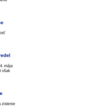
ne
osť
vedel
14. mája
i však
je
 zistenie