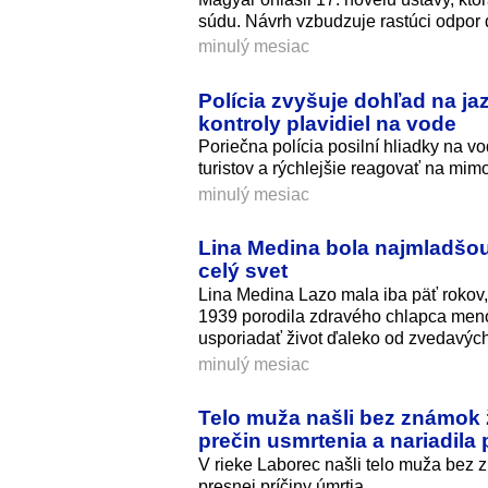
súdu. Návrh vzbudzuje rastúci odpor 
minulý mesiac
Polícia zvyšuje dohľad na ja
kontroly plavidiel na vode
Poriečna polícia posilní hliadky na 
turistov a rýchlejšie reagovať na mimo
minulý mesiac
Lina Medina bola najmladšou
celý svet
Lina Medina Lazo mala iba päť rokov,
1939 porodila zdravého chlapca meno
usporiadať život ďaleko od zvedavýc
minulý mesiac
Telo muža našli bez známok ž
prečin usmrtenia a nariadila 
V rieke Laborec našli telo muža bez zn
presnej príčiny úmrtia.