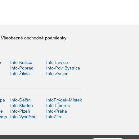
Všeobecné obchodné podmienky
o
Info-Košice
Info-Levice
y
Info-Poprad
Info-Pov. Bystrica
Info-Žilina
Info-Zvolen
ípa
Info-Děčín
InfoFrýdek-Místek
Info-Kladno
Info-Liberec
ce
Info-Plzeň
Info-Praha
Vary
Info-Vysočina
InfoZlín