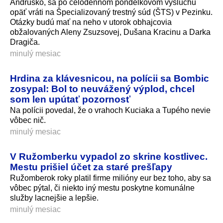
Andruskó, sa po celodennom pondelkovom výsluchu
opäť vráti na Špecializovaný trestný súd (ŠTS) v Pezinku.
Otázky budú mať na neho v utorok obhajcovia
obžalovaných Aleny Zsuzsovej, Dušana Kracinu a Darka
Dragiča.
minulý mesiac
Hrdina za klávesnicou, na polícii sa Bombic
zosypal: Bol to neuvážený výplod, chcel
som len upútať pozornosť
Na polícii povedal, že o vrahoch Kuciaka a Tupého nevie
vôbec nič.
minulý mesiac
V Ružomberku vypadol zo skrine kostlivec.
Mestu prišiel účet za staré prešľapy
Ružomberok roky platil firme milióny eur bez toho, aby sa
vôbec pýtal, či niekto iný mestu poskytne komunálne
služby lacnejšie a lepšie.
minulý mesiac