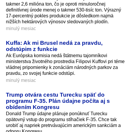
takmer 2,6 milióna ton, čo je oproti minuloročnej
definitívnej úrode menej o takmer 530-tisíc ton. Výrazný
17-percentný pokles produkcie je dôsledkom najmä
nižších hektárových výnosov sledovaných plodín.
minulý mesiac
Kuffa: Ak mi Brusel nedá za pravdu,
odstúpim z funkcie
Ak Európska komisia nedá štátnemu tajomníkovi
ministerstva životného prostredia Filipovi Kuffovi pri téme
vládnej pripomienky k zonáciám národných parkov za
pravdu, zo svojej funkcie odstúpi.
minulý mesiac
Trump otvára cestu Turecku späť do
programu F-35. Plán údajne počíta aj s
obídením Kongresu
Donald Trump údajne plánuje ponúknuť Turecku
opätovný vstup do programu stíhačiek F-35. Chce tak
urobiť aj napriek pretrvávajúcim americkým sankciám a
odporu Kongresu.