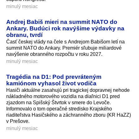
minulý mesiac
Andrej Babiš mieri na summit NATO do
Ankary. Budúci rok navýšime výdavky na
obranu, tvrdí
Časť českej vlády na čele s Andrejom Babišom letí na
summit NATO do Ankary. Premiér sľubuje miliardové
navýšenie obranného rozpočtu v roku 2027.
minulý mesiac
Tragédia na D1: Pod prevráteným
kamiónom vyhasol život vodiča
Hasiči aktuálne zasahujú pri tragickej dopravnej nehode
nákladného motorového vozidla na diaľnici D1 pred
zjazdom na Spišský Štvrtok v smere do Levoče.
Informovalo o tom operačné stredisko Krajského
riaditeľstva Hasičského a záchranného zboru (KR HaZZ)
v Prešove.
minulý mesiac