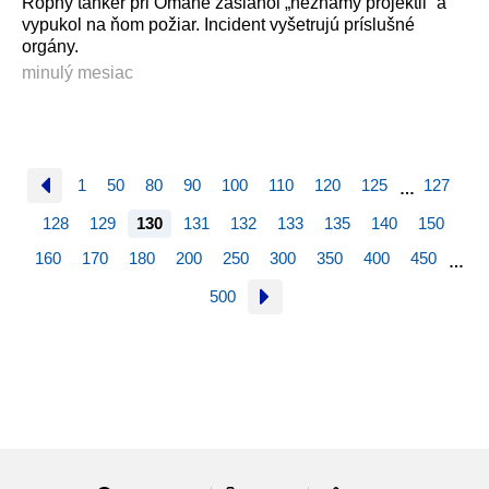
Ropný tanker pri Ománe zasiahol „neznámy projektil“ a
vypukol na ňom požiar. Incident vyšetrujú príslušné
orgány.
minulý mesiac
1
50
80
90
100
110
120
125
127
…
128
129
130
131
132
133
135
140
150
160
170
180
200
250
300
350
400
450
…
500