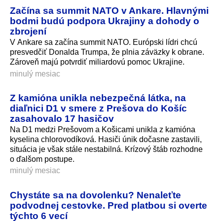
Začína sa summit NATO v Ankare. Hlavnými
bodmi budú podpora Ukrajiny a dohody o
zbrojení
V Ankare sa začína summit NATO. Európski lídri chcú
presvedčiť Donalda Trumpa, že plnia záväzky k obrane.
Zároveň majú potvrdiť miliardovú pomoc Ukrajine.
minulý mesiac
Z kamióna unikla nebezpečná látka, na
diaľnici D1 v smere z Prešova do Košíc
zasahovalo 17 hasičov
Na D1 medzi Prešovom a Košicami unikla z kamióna
kyselina chlorovodíková. Hasiči únik dočasne zastavili,
situácia je však stále nestabilná. Krízový štáb rozhodne
o ďalšom postupe.
minulý mesiac
Chystáte sa na dovolenku? Nenaleťte
podvodnej cestovke. Pred platbou si overte
týchto 6 vecí