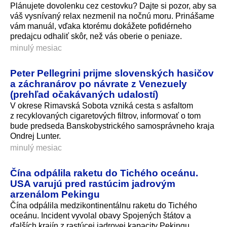
Plánujete dovolenku cez cestovku? Dajte si pozor, aby sa
váš vysnívaný relax nezmenil na nočnú moru. Prinášame
vám manuál, vďaka ktorému dokážete pofidérneho
predajcu odhaliť skôr, než vás oberie o peniaze.
minulý mesiac
Peter Pellegrini prijme slovenských hasičov
a záchranárov po návrate z Venezuely
(prehľad očakávaných udalostí)
V okrese Rimavská Sobota vzniká cesta s asfaltom
z recyklovaných cigaretových filtrov, informovať o tom
bude predseda Banskobystrického samosprávneho kraja
Ondrej Lunter.
minulý mesiac
Čína odpálila raketu do Tichého oceánu.
USA varujú pred rastúcim jadrovým
arzenálom Pekingu
Čína odpálila medzikontinentálnu raketu do Tichého
oceánu. Incident vyvolal obavy Spojených štátov a
ďalších krajín z rastúcej jadrovej kapacity Pekingu.