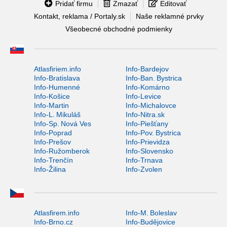
Pridať firmu
Zmazať
Editovať
Kontakt, reklama / Portaly.sk
Naše reklamné prvky
Všeobecné obchodné podmienky
Atlasfiriem.info
Info-Bardejov
Info-Bratislava
Info-Ban. Bystrica
Info-Humenné
Info-Komárno
Info-Košice
Info-Levice
Info-Martin
Info-Michalovce
Info-L. Mikuláš
Info-Nitra.sk
Info-Sp. Nová Ves
Info-Piešťany
Info-Poprad
Info-Pov. Bystrica
Info-Prešov
Info-Prievidza
Info-Ružomberok
Info-Slovensko
Info-Trenčín
Info-Trnava
Info-Žilina
Info-Zvolen
Atlasfirem.info
Info-M. Boleslav
Info-Brno.cz
Info-Budějovice