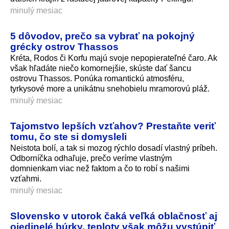
minulý mesiac
5 dôvodov, prečo sa vybrať na pokojný
grécky ostrov Thassos
Kréta, Rodos či Korfu majú svoje nepopierateľné čaro. Ak
však hľadáte niečo komornejšie, skúste dať šancu
ostrovu Thassos. Ponúka romantickú atmosféru,
tyrkysové more a unikátnu snehobielu mramorovú pláž.
minulý mesiac
Tajomstvo lepších vzťahov? Prestaňte veriť
tomu, čo ste si domysleli
Neistota bolí, a tak si mozog rýchlo dosadí vlastný príbeh.
Odborníčka odhaľuje, prečo veríme vlastným
domnienkam viac než faktom a čo to robí s našimi
vzťahmi.
minulý mesiac
Slovensko v utorok čaká veľká oblačnosť aj
ojedinelé búrky, teploty však môžu vystúpiť