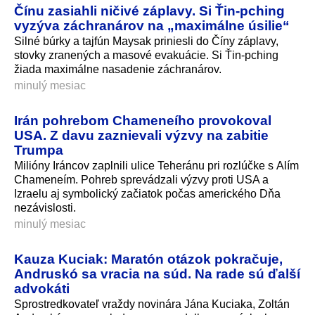
Čínu zasiahli ničivé záplavy. Si Ťin-pching
vyzýva záchranárov na „maximálne úsilie“
Silné búrky a tajfún Maysak priniesli do Číny záplavy,
stovky zranených a masové evakuácie. Si Ťin-pching
žiada maximálne nasadenie záchranárov.
minulý mesiac
Irán pohrebom Chameneího provokoval
USA. Z davu zaznievali výzvy na zabitie
Trumpa
Milióny Iráncov zaplnili ulice Teheránu pri rozlúčke s Alím
Chameneím. Pohreb sprevádzali výzvy proti USA a
Izraelu aj symbolický začiatok počas amerického Dňa
nezávislosti.
minulý mesiac
Kauza Kuciak: Maratón otázok pokračuje,
Andruskó sa vracia na súd. Na rade sú ďalší
advokáti
Sprostredkovateľ vraždy novinára Jána Kuciaka, Zoltán