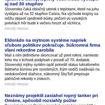
aj nad 30 stupňov
Slovensko čaká oblačný utorok s teplotami, ktoré na juhu
vystúpia až na 32 stupňov Celzia. Na východe krajiny sa
môžu objaviť ojedinelé búrky, pričom vo vysokých
polohách hôr bude k večeru hroziť až víchrica.
minulý mesiac
Eldorádo na mýtnom systéme napriek
sľubom politikov pokračuje. Súkromná firma
vlani rekordne zarobila
Mali s ním definitívne skoncovať už pred rokmi, namiesto
toho mu v tichosti podpísali v poradí už 70. dodatok.
Slovenský mýtny systém opäť potvrdil status lukratívneho
štátneho biznisu pre vyvolených. Kým vodiči nadávajú na
nedokončené diaľnice, súkromný SkyToll prepisuje
päťročné rekordy v ziskoch.
minulý mesiac
Neznámy projektil zasiahol ropný tanker pri
Ománe, spôsobil rozsiahly požiar