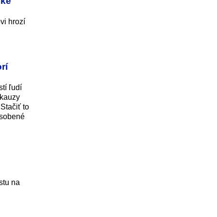
žké
i hrozí
rí
tí ľudí
 kauzy
Stačiť to
ôsobené
stu na