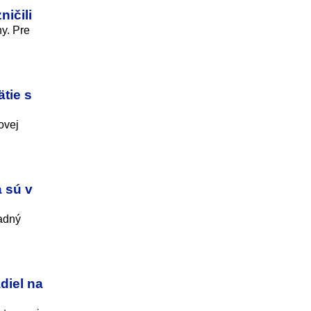
ničili
ny. Pre
tie s
ovej
a sú v
sadný
diel na