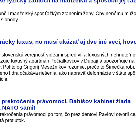
e fyzicky zaútočil na manželku a spôsobil jej ťa
končil manželský spor ťažkým zranením ženy. Obvinenému mužov
a slobody.
cky luxus, no musí ukázať aj dve iné veci, hovo
lovenskú verejnosť videami spred víl a luxusných nehnuteľnos
zuje luxusný apartmán Počiatkovcov v Dubaji a upozorňuje na
. Politológ Grigorij Mesežnikov rozumie, prečo to Šimečka robí. 
ho lídra očakáva riešenia, ako napraviť deformácie v štáte sp
cie.
z prekročenia právomocí. Babišov kabinet žiada
a NATO samit
rekročenia právomocí po tom, čo prezidentovi Pavlovi otvoril ce
á protiútok.