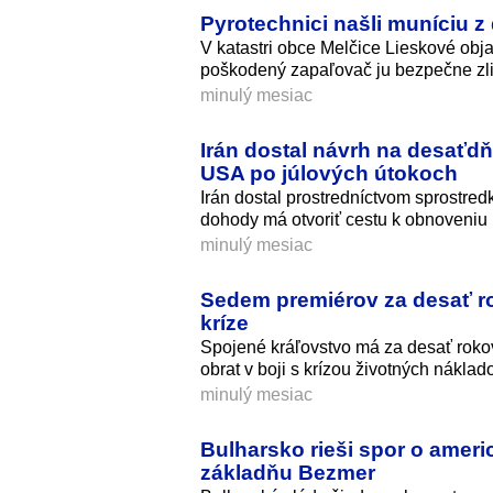
Pyrotechnici našli muníciu z d
V katastri obce Melčice Lieskové obja
poškodený zapaľovač ju bezpečne zli
minulý mesiac
Irán dostal návrh na desaťdň
USA po júlových útokoch
Irán dostal prostredníctvom sprostre
dohody má otvoriť cestu k obnoveniu 
minulý mesiac
Sedem premiérov za desať rok
kríze
Spojené kráľovstvo má za desať roko
obrat v boji s krízou životných náklad
minulý mesiac
Bulharsko rieši spor o ameri
základňu Bezmer