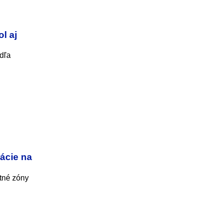
l aj
dľa
ácie na
stné zóny