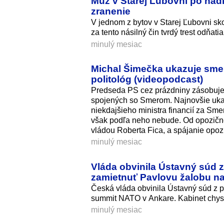
Muž v Starej Ľubovni po hádk
zranenie
V jednom z bytov v Starej Ľubovni s
za tento násilný čin tvrdý trest odňati
minulý mesiac
Michal Šimečka ukazuje smerá
politológ (videopodcast)
Predseda PS cez prázdniny zásobuje s
spojených so Smerom. Najnovšie uka
niekdajšieho ministra financií za Smer
však podľa neho nebude. Od opozičné
vládou Roberta Fica, a spájanie opozí
minulý mesiac
Vláda obvinila Ústavný súd 
zamietnuť Pavlovu žalobu n
Česká vláda obvinila Ústavný súd z p
summit NATO v Ankare. Kabinet chyst
minulý mesiac