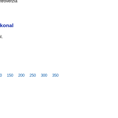
troverzia
ekonal
l.
0
150
200
250
300
350