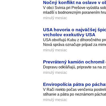
Nočný konflikt na oslave v 
V obci Svinia pri Prešove vyústila s
mladší s bodnorezným poranením hru
minulý mesiac
USA hovoria o najväčšej špio
vrcholov exekutívy USA
USA obviňujú Kubu z dlhoročného pre
Nová správa označuje prípad za mimo
minulý mesiac
Prevrátený kamión ochromil 
Dopravu odkláňajú, pripravte sa na z
minulý mesiac
Enviropolícia pátra po páchat
V Rači niekto počas venčenia postrel
stíhanie a pátra po neznámom páchat
minulý mesiac