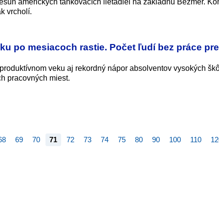
esun amerických tankovacích lietadiel na základňu Bezmer. Kon
k vrcholí.
 po mesiacoch rastie. Počet ľudí bez práce pr
produktívnom veku aj rekordný nápor absolventov vysokých škô
ch pracovných miest.
68
69
70
71
72
73
74
75
80
90
100
110
12