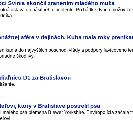
obci Svinia skončil zranením mladého muža
obotná oslava do násilného incidentu. Po hádke dvoch mužov zos
dníka.
nážnej afére v dejinách. Kuba mala roky prenika
nikania do najvyšších poschodí vlády a podpory ľavicového te
riadne škodlivý.
diaľnicu D1 za Bratislavou
držanie.
eľovi, ktorý v Bratislave postrelil psa
il malého psa plemena Biewer Yorkshire. Enviropolícia začala t
eľovi.