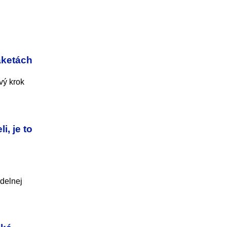
aketách
vý krok
, je to
idelnej