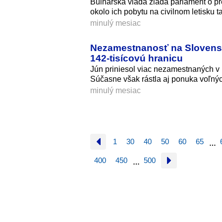
Bulharská vláda žiada parlament o pr
okolo ich pobytu na civilnom letisku ta
minulý mesiac
Nezamestnanosť na Slovensku
142‑tisícovú hranicu
Jún priniesol viac nezamestnaných v 
Súčasne však rástla aj ponuka voľný
minulý mesiac
1
30
40
50
60
65
…
400
450
500
…