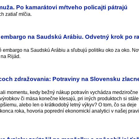
uža. Po kamarátovi mŕtveho policajti pátrajú
ch zatiaľ mlčia.
 embargo na Saudskú Arábiu. Odvetný krok po r
 embargo na Saudskú Arábiu a sľubujú politiku oko za oko. No
 na Rijád.
ch zdražovania: Potraviny na Slovensku zlacneli
kali momentu, kedy bežný nákup potravín vychádza medziročne
výrobkov či mäsa konečne klesajú, pri iných produktoch si stále
lepšiemu, alebo len o krátkodobý letný výkyv? O tom, čo sa deje
konca roka, hovoria poprední ekonomickí analytici v našej prav