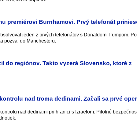
 premiérovi Burnhamovi. Prvý telefonát prinieso
bsolvoval jeden z prvých telefonátov s Donaldom Trumpom. Po
ta pozval do Manchesteru.
l do regiónov. Takto vyzerá Slovensko, ktoré z
ontrolu nad troma dedinami. Začali sa prvé oper
ontrolu nad dedinami pri hranici s Izraelom. Pilotné bezpečno
dnotiek.