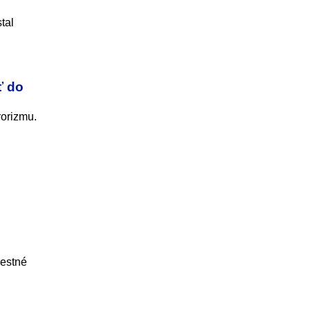
tal
ť do
rorizmu.
restné