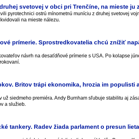
ruhej svetovej v obci pri Trenčíne, na mieste ju z
vili pyrotechnici ostrú mínometnú muníciu z druhej svetovej voj
kvidovali na mieste nálezu.
ové prímerie. Sprostredkovatelia chcú znížiť napä
dkovateľov návrh na desaťdňové prímerie s USA. Po kolapse jún
rokovaní.
ov. Britov trápi ekonomika, hrozia im populisti 
v už siedmeho premiéra. Andy Burnham sľubuje stabilitu aj zá
ov a služieb.
cké tankery. Radev žiada parlament o presun lieta