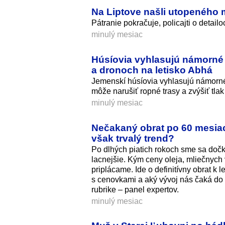
Na Liptove našli utopeného m
Pátranie pokračuje, policajti o detailo
minulý mesiac
Húsíovia vyhlasujú námorné
a dronoch na letisko Abhá
Jemenskí húsíovia vyhlasujú námorné
môže narušiť ropné trasy a zvýšiť tlak
minulý mesiac
Nečakaný obrat po 60 mesiaco
však trvalý trend?
Po dlhých piatich rokoch sme sa doč
lacnejšie. Kým ceny oleja, mliečnych 
priplácame. Ide o definitívny obrat k 
s cenovkami a aký vývoj nás čaká do 
rubrike – panel expertov.
minulý mesiac