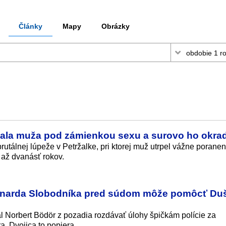
Články
Mapy
Obrázky
kala muža pod zámienkou sexu a surovo ho okra
brutálnej lúpeže v Petržalke, pri ktorej muž utrpel vážne poranen
až dvanásť rokov.
rnarda Slobodníka pred súdom môže pomôcť Du
 Norbert Bödör z pozadia rozdávať úlohy špičkám polície za
a. Dvojica to popiera.