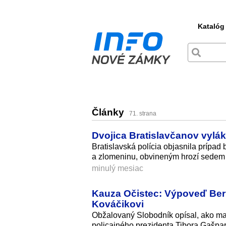
Katalóg
Články
71. strana
Dvojica Bratislavčanov vylá
Bratislavská polícia objasnila prípad 
a zlomeninu, obvineným hrozí sedem 
minulý mesiac
Kauza Očistec: Výpoveď Be
Kováčikovi
Obžalovaný Slobodník opísal, ako mal
policajného prezidenta Tibora Gašpar