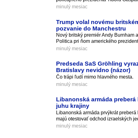
minulý mesiac
Trump volal novému britskému
pozvanie do Manchestru
Nový britský premiér Andy Burnham a
Politica pri ňom amerického preziden
minulý mesiac
Predseda SaS Gröhling vyrazi
Bratislavy nevidno (názor)
Čo trápi ľudí mimo hlavného mesta.
minulý mesiac
Libanonská armáda preberá k
juhu krajiny
Libanonská armáda prvýkrát preberá k
majú otestovať odchod izraelských je
minulý mesiac