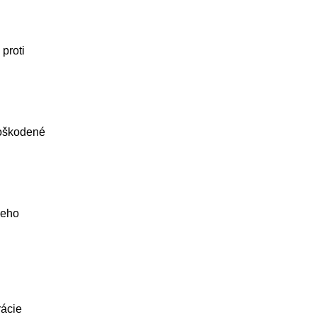
proti
Poškodené
ieho
rácie