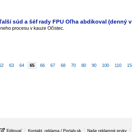
 ďalší súd a šéf rady FPU Oľha abdikoval (denný v
dneho procesu v kauze Očistec.
62
63
64
65
66
67
68
70
80
90
100
110
15
Editovať
Kontakt, reklama / Portaly.sk
Naše reklamné prvky