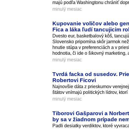
majú podľa Washingtonu chrániť dopr
minulý mesiac
Kupovanie voličov alebo gen
Fica a láka ľudí tancujicim 
Dvesto eur, basketbalový kôš, tancujú
Slovensko pripomína skôr jarmok než t
hnutie stúpa v preferenciách a v prie
hodnotia, či ide o šikovný marketing, 
minulý mesiac
Tvrdá facka od susedov. Prie
Robertovi Ficovi
Najnovšie dáta z prieskumov verejnej
štátov vnímajú politických lídrov, ktorí
minulý mesiac
Tiborovi Gašparovi a Norbert
by sa v žiadnom prípade ne
Padli desiatky verdiktov, ktoré vyvra