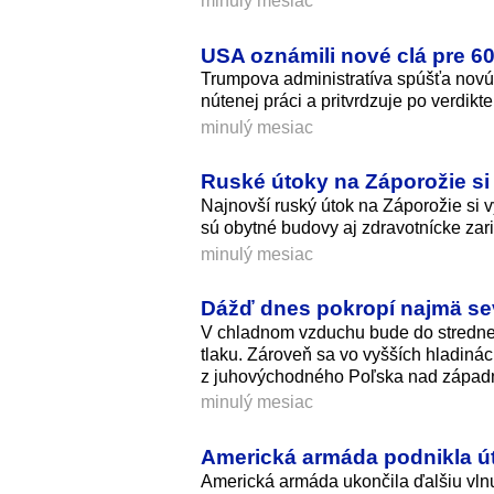
minulý mesiac
USA oznámili nové clá pre 
Trumpova administratíva spúšťa novú vl
nútenej práci a pritvrdzuje po verdik
minulý mesiac
Ruské útoky na Záporožie si 
Najnovší ruský útok na Záporožie si 
sú obytné budovy aj zdravotnícke zar
minulý mesiac
Dážď dnes pokropí najmä se
V chladnom vzduchu bude do stredne
tlaku. Zároveň sa vo vyšších hladinách
z juhovýchodného Poľska nad západn
minulý mesiac
Americká armáda podnikla út
Americká armáda ukončila ďalšiu vlnu