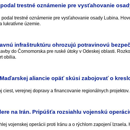
 podal trestné oznámenie pre vysťahovanie osad
l podal trestné oznámenie pre vysťahovanie osady Lubina. Hovo
 lukratívne územie.
tavnú infraštruktúru ohrozujú potravinovú bezpe
avby do Čornomorska pre ruské útoky v Odeskej oblasti. Rozko
 obilia.
Maďarskej aliancie opäť skúsi zabojovať o kresl
 ciest, verejnej dopravy a financovanie regionálnych projektov.
re na Irán. Pripúšťa rozsiahlu vojenskú operáci
ej vojenskej operácii proti Iránu a o rýchlom zapojení Izraela. 