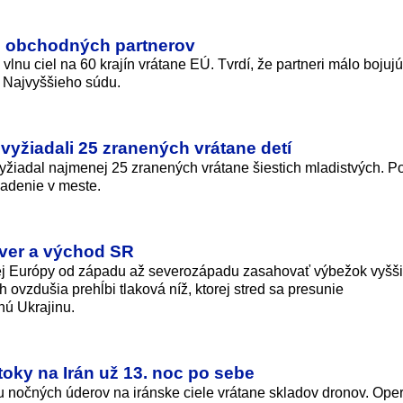
60 obchodných partnerov
nu ciel na 60 krajín vrátane EÚ. Tvrdí, že partneri málo bojujú 
te Najvyššieho súdu.
vyžiadali 25 zranených vrátane detí
vyžiadal najmenej 25 zranených vrátane šiestich mladistvých. 
iadenie v meste.
ver a východ SR
j Európy od západu až severozápadu zasahovať výbežok vyšš
 ovzdušia prehĺbi tlaková níž, ktorej stred sa presunie
ú Ukrajinu.
oky na Irán už 13. noc po sebe
 nočných úderov na iránske ciele vrátane skladov dronov. Ope