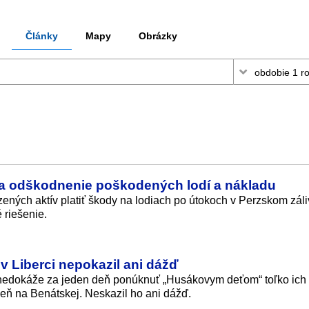
Články
Mapy
Obrázky
na odškodnenie poškodených lodí a nákladu
ných aktív platiť škody na lodiach po útokoch v Perzskom záli
 riešenie.
v Liberci nepokazil ani dážď
u nedokáže za jeden deň ponúknuť „Husákovym deťom“ toľko ich
eň na Benátskej. Neskazil ho ani dážď.