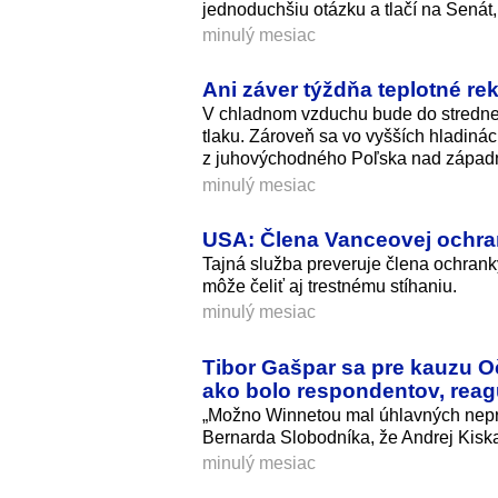
jednoduchšiu otázku a tlačí na Senát, 
minulý mesiac
Ani záver týždňa teplotné re
V chladnom vzduchu bude do stredne
tlaku. Zároveň sa vo vyšších hladinách
z juhovýchodného Poľska nad západn
minulý mesiac
USA: Člena Vanceovej ochran
Tajná služba preveruje člena ochrank
môže čeliť aj trestnému stíhaniu.
minulý mesiac
Tibor Gašpar sa pre kauzu O
ako bolo respondentov, reag
„Možno Winnetou mal úhlavných nepri
Bernarda Slobodníka, že Andrej Kiska
minulý mesiac