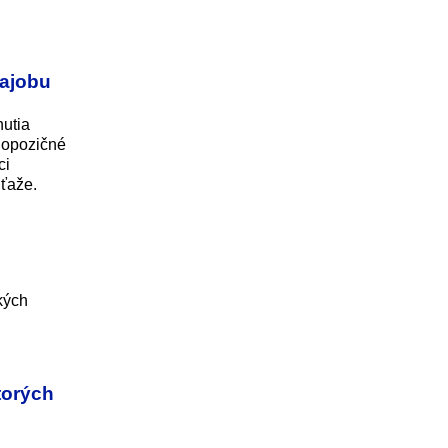
hajobu
nutia
– opozičné
ci
úťaže.
kých
torých