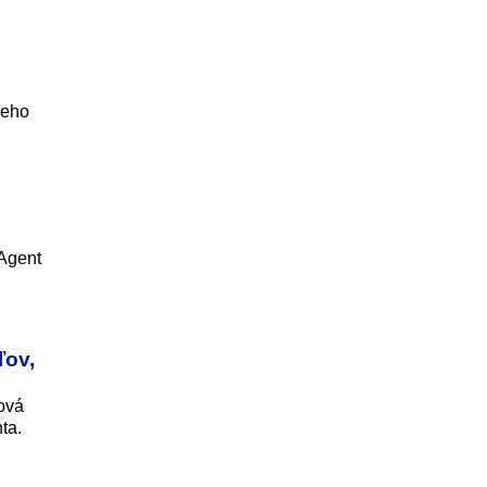
ieho
 Agent
ľov,
ová
ta.