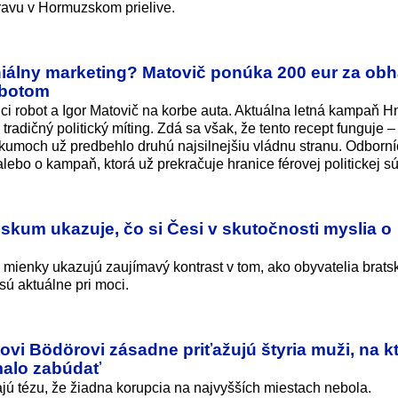
avu v Hormuzskom prielive.
iálny marketing? Matovič ponúka 200 eur za ob
robotom
ci robot a Igor Matovič na korbe auta. Aktuálna letná kampaň H
radičný politický míting. Zdá sa však, že tento recept funguje 
skumoch už predbehlo druhú najsilnejšiu vládnu stranu. Odborní
alebo o kampaň, ktorá už prekračuje hranice férovej politickej s
skum ukazuje, čo si Česi v skutočnosti myslia o
 mienky ukazujú zaujímavý kontrast v tom, ako obyvatelia brats
 sú aktuálne pri moci.
ovi Bödörovi zásadne priťažujú štyria muži, na k
malo zabúdať
cajú tézu, že žiadna korupcia na najvyšších miestach nebola.