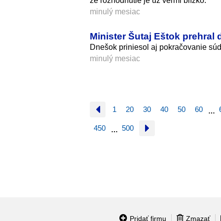
že rozhodnutie je už veľmi blízko.
minulý mesiac
Minister Šutaj Eštok prehral
Dnešok priniesol aj pokračovanie sú
minulý mesiac
1
20
30
40
50
60
…
450
500
…
Pridať firmu
Zmazať