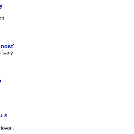
y
rí
čnosť
lísaný
o
u s
Hovorí,