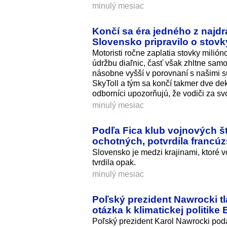
minulý mesiac
Končí sa éra jedného z najd
Slovensko pripravilo o stovk
Motoristi ročne zaplatia stovky mili
údržbu diaľnic, časť však zhltne samot
násobne vyšší v porovnaní s našimi su
SkyToll a tým sa končí takmer dve dek
odborníci upozorňujú, že vodiči za sv
minulý mesiac
Podľa Fica klub vojnových št
ochotných, potvrdila franc
Slovensko je medzi krajinami, ktoré v
tvrdila opak.
minulý mesiac
Poľský prezident Nawrocki tl
otázka k klimatickej politike
Poľský prezident Karol Nawrocki podá