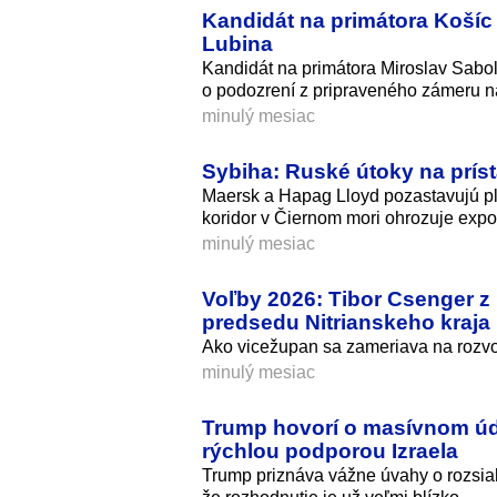
Kandidát na primátora Košíc
Lubina
Kandidát na primátora Miroslav Sabo
o podozrení z pripraveného zámeru na
minulý mesiac
Sybiha: Ruské útoky na prís
Maersk a Hapag Lloyd pozastavujú pl
koridor v Čiernom mori ohrozuje export
minulý mesiac
Voľby 2026: Tibor Csenger z 
predsedu Nitrianskeho kraja
Ako vicežupan sa zameriava na rozvoj
minulý mesiac
Trump hovorí o masívnom úde
rýchlou podporou Izraela
Trump priznáva vážne úvahy o rozsiahl