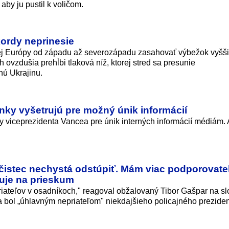
aby ju pustil k voličom.
kordy neprinesie
j Európy od západu až severozápadu zasahovať výbežok vyšš
 ovzdušia prehĺbi tlaková níž, ktorej stred sa presunie
ú Ukrajinu.
ky vyšetrujú pre možný únik informácií
y viceprezidenta Vancea pre únik interných informácií médiám.
čistec nechystá odstúpiť. Mám viac podporovate
uje na prieskum
ateľov v osadníkoch," reagoval obžalovaný Tibor Gašpar na sl
 bol „úhlavným nepriateľom" niekdajšieho policajného preziden