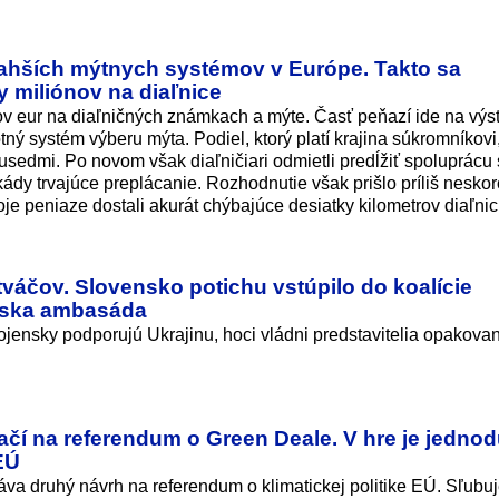
rahších mýtnych systémov v Európe. Takto sa
y miliónov na diaľnice
ónov eur na diaľničných známkach a mýte. Časť peňazí ide na výs
ný systém výberu mýta. Podiel, ktorý platí krajina súkromníkovi,
sedmi. Po novom však diaľničiari odmietli predĺžiť spoluprácu 
ády trvajúce preplácanie. Rozhodnutie však prišlo príliš neskor
oje peniaze dostali akurát chýbajúce desiatky kilometrov diaľnic
váčov. Slovensko potichu vstúpilo do koalície
úzska ambasáda
ojensky podporujú Ukrajinu, hoci vládni predstavitelia opakova
ačí na referendum o Green Deale. V hre je jedno
 EÚ
va druhý návrh na referendum o klimatickej politike EÚ. Sľubu