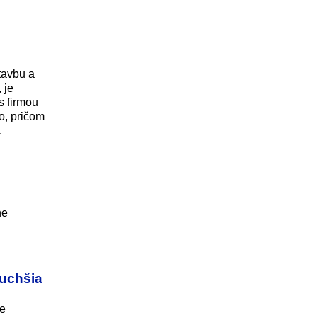
tavbu a
 je
s firmou
o, pričom
.
ne
duchšia
je