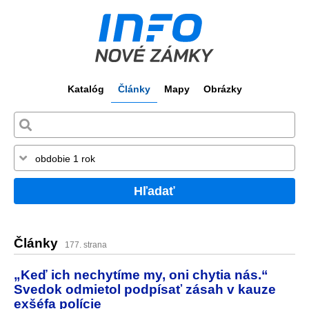
Katalóg
Články
Mapy
Obrázky
Hľadať
Články
177. strana
„Keď ich nechytíme my, oni chytia nás.“
Svedok odmietol podpísať zásah v kauze
exšéfa polície