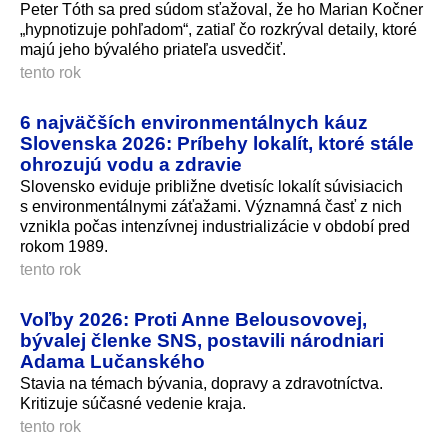
Peter Tóth sa pred súdom sťažoval, že ho Marian Kočner
„hypnotizuje pohľadom“, zatiaľ čo rozkrýval detaily, ktoré
majú jeho bývalého priateľa usvedčiť.
tento rok
6 najväčších environmentálnych káuz
Slovenska 2026: Príbehy lokalít, ktoré stále
ohrozujú vodu a zdravie
Slovensko eviduje približne dvetisíc lokalít súvisiacich
s environmentálnymi záťažami. Významná časť z nich
vznikla počas intenzívnej industrializácie v období pred
rokom 1989.
tento rok
Voľby 2026: Proti Anne Belousovovej,
bývalej členke SNS, postavili národniari
Adama Lučanského
Stavia na témach bývania, dopravy a zdravotníctva.
Kritizuje súčasné vedenie kraja.
tento rok