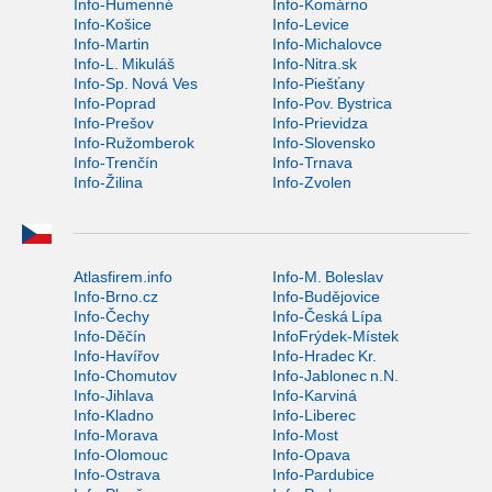
Info-Humenné
Info-Komárno
Info-Košice
Info-Levice
Info-Martin
Info-Michalovce
Info-L. Mikuláš
Info-Nitra.sk
Info-Sp. Nová Ves
Info-Piešťany
Info-Poprad
Info-Pov. Bystrica
Info-Prešov
Info-Prievidza
Info-Ružomberok
Info-Slovensko
Info-Trenčín
Info-Trnava
Info-Žilina
Info-Zvolen
Atlasfirem.info
Info-M. Boleslav
Info-Brno.cz
Info-Budějovice
Info-Čechy
Info-Česká Lípa
Info-Děčín
InfoFrýdek-Místek
Info-Havířov
Info-Hradec Kr.
Info-Chomutov
Info-Jablonec n.N.
Info-Jihlava
Info-Karviná
Info-Kladno
Info-Liberec
Info-Morava
Info-Most
Info-Olomouc
Info-Opava
Info-Ostrava
Info-Pardubice