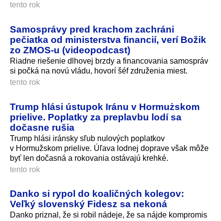
tento rok
Samosprávy pred krachom zachráni
pečiatka od ministerstva financií, verí Božik
zo ZMOS-u (videopodcast)
Riadne riešenie dlhovej brzdy a financovania samospráv
si počká na novú vládu, hovorí šéf združenia miest.
tento rok
Trump hlási ústupok Iránu v Hormużskom
prielive. Poplatky za preplavbu lodí sa
dočasne rušia
Trump hlási iránsky sľub nulových poplatkov
v Hormužskom prielive. Úľava lodnej doprave však môže
byť len dočasná a rokovania ostávajú krehké.
tento rok
Danko si rypol do koaličných kolegov:
Veľký slovenský Fidesz sa nekoná
Danko priznal, že si robil nádeje, že sa nájde kompromis