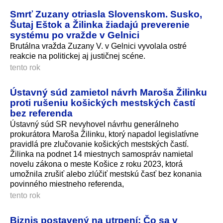
Smrť Zuzany otriasla Slovenskom. Susko,
Šutaj Eštok a Žilinka žiadajú preverenie
systému po vražde v Gelnici
Brutálna vražda Zuzany V. v Gelnici vyvolala ostré
reakcie na politickej aj justičnej scéne.
tento rok
Ústavný súd zamietol návrh Maroša Žilinku
proti rušeniu košických mestských častí
bez referenda
Ústavný súd SR nevyhovel návrhu generálneho
prokurátora Maroša Žilinku, ktorý napadol legislatívne
pravidlá pre zlučovanie košických mestských častí.
Žilinka na podnet 14 miestnych samospráv namietal
novelu zákona o meste Košice z roku 2023, ktorá
umožnila zrušiť alebo zlúčiť mestskú časť bez konania
povinného miestneho referenda,
tento rok
Biznis postavený na utrpení: Čo sa v