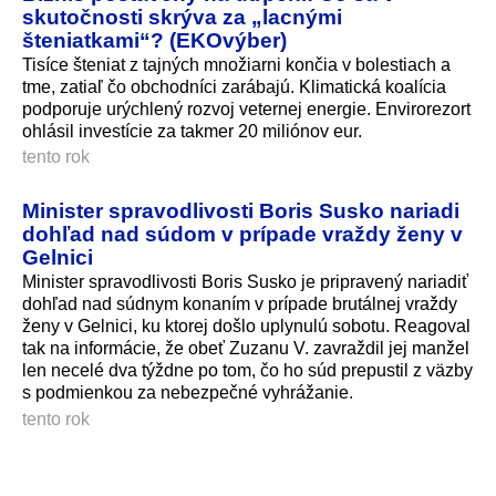
skutočnosti skrýva za „lacnými
šteniatkami“? (EKOvýber)
Tisíce šteniat z tajných množiarni končia v bolestiach a
tme, zatiaľ čo obchodníci zarábajú. Klimatická koalícia
podporuje urýchlený rozvoj veternej energie. Envirorezort
ohlásil investície za takmer 20 miliónov eur.
tento rok
Minister spravodlivosti Boris Susko nariadi
dohľad nad súdom v prípade vraždy ženy v
Gelnici
Minister spravodlivosti Boris Susko je pripravený nariadiť
dohľad nad súdnym konaním v prípade brutálnej vraždy
ženy v Gelnici, ku ktorej došlo uplynulú sobotu. Reagoval
tak na informácie, že obeť Zuzanu V. zavraždil jej manžel
len necelé dva týždne po tom, čo ho súd prepustil z väzby
s podmienkou za nebezpečné vyhrážanie.
tento rok