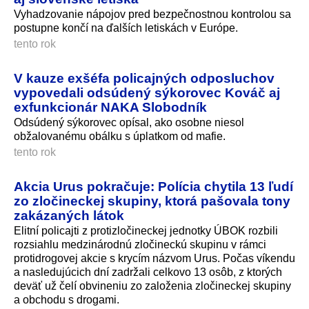
Vyhadzovanie nápojov pred bezpečnostnou kontrolou sa
postupne končí na ďalších letiskách v Európe.
tento rok
V kauze exšéfa policajných odposluchov
vypovedali odsúdený sýkorovec Kováč aj
exfunkcionár NAKA Slobodník
Odsúdený sýkorovec opísal, ako osobne niesol
obžalovanému obálku s úplatkom od mafie.
tento rok
Akcia Urus pokračuje: Polícia chytila 13 ľudí
zo zločineckej skupiny, ktorá pašovala tony
zakázaných látok
Elitní policajti z protizločineckej jednotky ÚBOK rozbili
rozsiahlu medzinárodnú zločineckú skupinu v rámci
protidrogovej akcie s krycím názvom Urus. Počas víkendu
a nasledujúcich dní zadržali celkovo 13 osôb, z ktorých
deväť už čelí obvineniu zo založenia zločineckej skupiny
a obchodu s drogami.