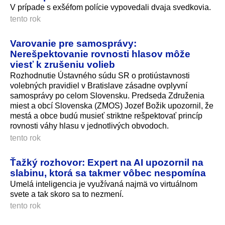
V prípade s exšéfom polície vypovedali dvaja svedkovia.
tento rok
Varovanie pre samosprávy:
Nerešpektovanie rovnosti hlasov môže
viesť k zrušeniu volieb
Rozhodnutie Ústavného súdu SR o protiústavnosti
volebných pravidiel v Bratislave zásadne ovplyvní
samosprávy po celom Slovensku. Predseda Združenia
miest a obcí Slovenska (ZMOS) Jozef Božik upozornil, že
mestá a obce budú musieť striktne rešpektovať princíp
rovnosti váhy hlasu v jednotlivých obvodoch.
tento rok
Ťažký rozhovor: Expert na AI upozornil na
slabinu, ktorá sa takmer vôbec nespomína
Umelá inteligencia je využívaná najmä vo virtuálnom
svete a tak skoro sa to nezmení.
tento rok