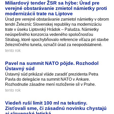
Miliardový tender ŽSR sa hýbe: Úrad pre
verejné obstarávanie zmietol námietky proti
modernizácii trate na Liptove
Úrad pre verejné obstarávanie zamietol námietky v obrom
tendri Železníc Slovenskej republiky na modernizáciu
trate v úseku Liptovský Hrádok – Paludza. Námietky
neúspešného konzorcia vedeného spoločnosťou
Strabag, ktoré spochybňovalo referencie víťaza pri stavbe
železničného tunela, označil úrad za neopodstatnené.
tento rok
Pavel na summit NATO pôjde. Rozhodol
Ústavný súd
Ústavný súd prikázal vláde zaradiť prezidenta Petra
Pavla do delegácie na summit NATO v Ankare.
Rozhodnutie zásadne mení rozloženie síl v Prahe.
tento rok
Viedeň ruší limit 100 ml na tekutiny.
Zisťovali sme, či zásadnú novinku chystajú
aj slovenské letiská