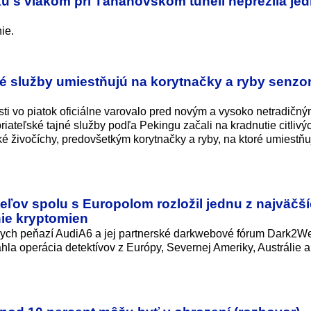
ku s vlakom pri Ťahanovskom tuneli neprežila je
ie.
jné služby umiestňujú na korytnačky a ryby senzo
sti vo piatok oficiálne varovalo pred novým a vysoko netradičn
ateľské tajné služby podľa Pekingu začali na kradnutie citlivý
 živočíchy, predovšetkým korytnačky a ryby, na ktoré umiestňu
eľov spolu s Europolom rozložil jednu z najväčš
nie kryptomien
nych peňazí AudiA6 a jej partnerské darkwebové fórum Dark2W
siahla operácia detektívov z Európy, Severnej Ameriky, Austrálie a