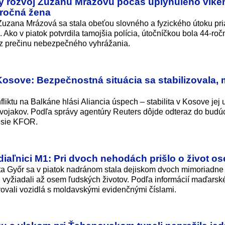
ny rozvoj Zuzanu Mrázovú počas uplynulého vík
-ročná žena
 Zuzana Mrázová sa stala obeťou slovného a fyzického útoku pr
. Ako v piatok potvrdila tamojšia polícia, útočníčkou bola 44-ro
li z prečinu nebezpečného vyhrážania.
osove: Bezpečnostná situácia sa stabilizovala, 
liktu na Balkáne hlási Aliancia úspech – stabilita v Kosove jej
 vojakov. Podľa správy agentúry Reuters dôjde odteraz do budú
isie KFOR.
iaľnici M1: Pri dvoch nehodách prišlo o život os
a Győr sa v piatok nadránom stala dejiskom dvoch mimoriadne
i vyžiadali až osem ľudských životov. Podľa informácií maďars
rovali vozidlá s moldavskými evidenčnými číslami.