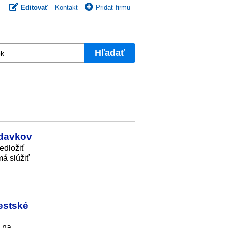
Editovať
Kontakt
Pridať firmu
Hľadať
ýdavkov
edložiť
á slúžiť
estské
á na