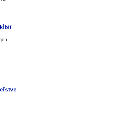
kĺbiť
gen.
eľstve
i