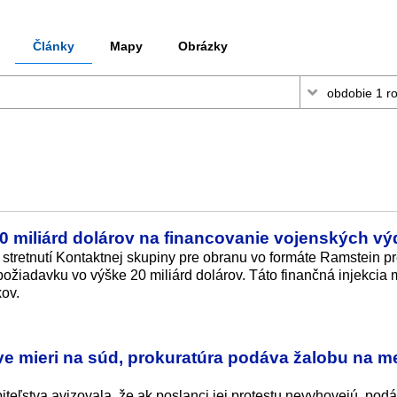
Články
Mapy
Obrázky
0 miliárd dolárov na financovanie vojenských v
tretnutí Kontaktnej skupiny pre obranu vo formáte Ramstein pr
žiadavku vo výške 20 miliárd dolárov. Táto finančná injekcia m
ov.
ave mieri na súd, prokuratúra podáva žalobu na m
teľstva avizovala, že ak poslanci jej protestu nevyhovejú, pod