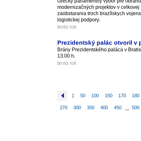
Grécky parlamentný výbor pre obranu 
modernizačných projektov v celkovej h
zaobstarania troch brazílskych vojen
logistickej podpory.
tento rok
Prezidentský palác otvoril v
Brány Prezidentského paláca v Bratis
13.00 h.
tento rok
1
50
100
150
170
180
270
300
350
400
450
500
…