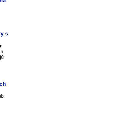
dna
ry s
ým
ch
jú
ích
eb