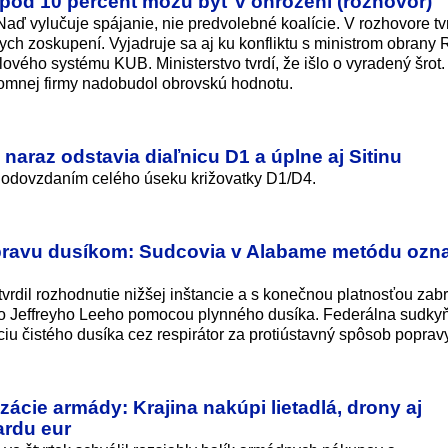
 pod 10 percent môžu byť v ohrození (rozhovor)
aď vylučuje spájanie, nie predvolebné koalície. V rozhovore tvr
ch zoskupení. Vyjadruje sa aj ku konfliktu s ministrom obrany
ového systému KUB. Ministerstvo tvrdí, že išlo o vyradený šrot
romnej firmy nadobudol obrovskú hodnotu.
naraz odstavia diaľnicu D1 a úplne aj Sitinu
 odovzdaním celého úseku križovatky D1/D4.
pravu dusíkom: Sudcovia v Alabame metódu označ
vrdil rozhodnutie nižšej inštancie a s konečnou platnosťou zabr
 Jeffreyho Leeho pomocou plynného dusíka. Federálna sudky
iu čistého dusíka cez respirátor za protiústavný spôsob poprav
ácie armády: Krajina nakúpi lietadlá, drony aj
ardu eur