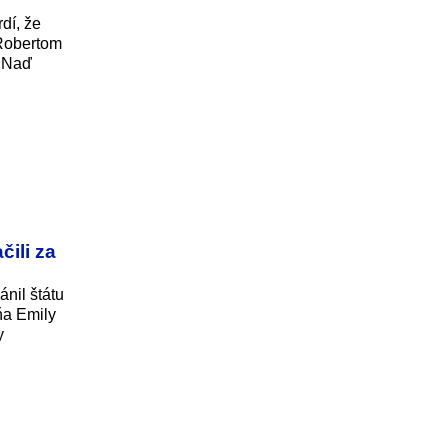
dí, že
 Robertom
. Naď
ili za
ánil štátu
ňa Emily
y