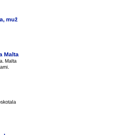
la, muž
a Malta
a. Malta
nami.
skotala