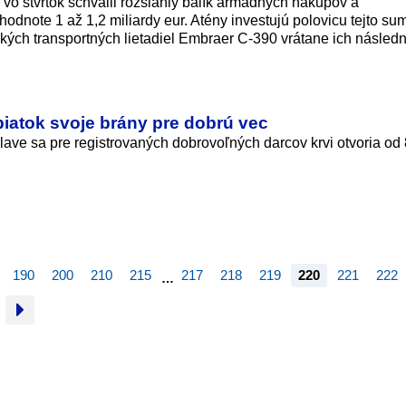
vo štvrtok schválil rozsiahly balík armádnych nákupov a
odnote 1 až 1,2 miliardy eur. Atény investujú polovicu tejto su
ských transportných lietadiel Embraer C-390 vrátane ich následn
 piatok svoje brány pre dobrú vec
lave sa pre registrovaných dobrovoľných darcov krvi otvoria od
190
200
210
215
217
218
219
220
221
222
…