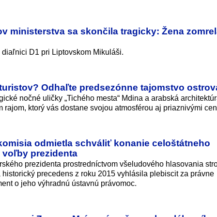
 ministerstva sa skončila tragicky: Žena zomre
diaľnici D1 pri Liptovskom Mikuláši.
turistov? Odhaľte predsezónne tajomstvo ostrov
ické nočné uličky „Tichého mesta“ Mdina a arabská architektúr
 rajom, ktorý vás dostane svojou atmosférou aj priaznivými ce
omisia odmietla schváliť konanie celoštátneho
 voľby prezidenta
kého prezidenta prostredníctvom všeludového hlasovania stro
historický precedens z roku 2015 vyhlásila plebiscit za právne
ament o jeho výhradnú ústavnú právomoc.