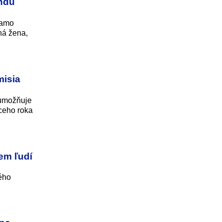
endu
iamo
čná žena,
misia
 umožňuje
ceho roka
em ľudí
kého