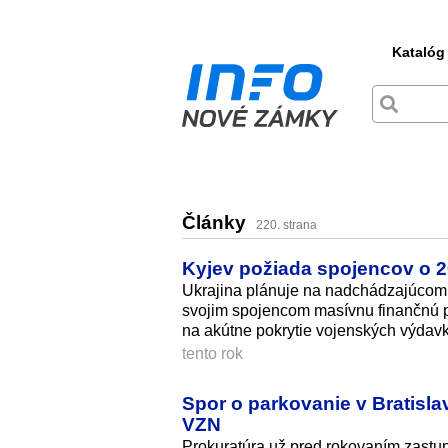
Katalóg
Články
220. strana
Kyjev požiada spojencov o 2
Ukrajina plánuje na nadchádzajúcom s
svojim spojencom masívnu finančnú po
na akútne pokrytie vojenských výdavk
tento rok
Spor o parkovanie v Bratisl
VZN
Prokuratúra už pred rokovaním zastupi