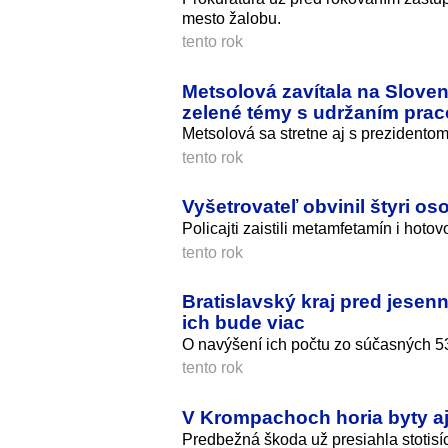
mesto žalobu.
tento rok
Metsolová zavítala na Sloven
zelené témy s udržaním pra
Metsolová sa stretne aj s prezidentom
tento rok
Vyšetrovateľ obvinil štyri os
Policajti zaistili metamfetamín i hotov
tento rok
Bratislavský kraj pred jesen
ich bude viac
O navýšení ich počtu zo súčasných 53
tento rok
V Krompachoch horia byty aj
Predbežná škoda už presiahla stotisíc