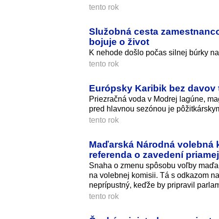
tento rok
Služobná cesta zamestnancov
bojuje o život
K nehode došlo počas silnej búrky na 
tento rok
Európsky Karibik bez davov 
Priezračná voda v Modrej lagúne, mag
pred hlavnou sezónou je pôžitkárskym
tento rok
Maďarská Národná volebná k
referenda o zavedení priamej
Snaha o zmenu spôsobu voľby maďars
na volebnej komisii. Tá s odkazom na 
neprípustný, keďže by pripravil parl
tento rok