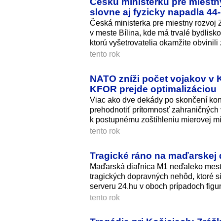
Českú ministerku pre miest
slovne aj fyzicky napadla 44
Česká ministerka pre miestny rozvoj
v meste Bílina, kde má trvalé bydlisko
ktorú vyšetrovatelia okamžite obvini
tento rok
NATO zníži počet vojakov v K
KFOR prejde optimalizáciou
Viac ako dve dekády po skončení konf
prehodnotiť prítomnosť zahraničných
k postupnému zoštíhleniu mierovej m
tento rok
Tragické ráno na maďarskej d
Maďarská diaľnica M1 neďaleko mest
tragických dopravných nehôd, ktoré s
serveru 24.hu v oboch prípadoch figu
tento rok