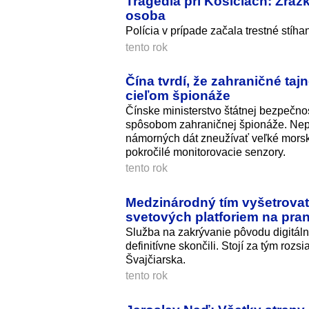
Tragédia pri Košiciach: Zráž
osoba
Polícia v prípade začala trestné stíhan
tento rok
Čína tvrdí, že zahraničné ta
cieľom špionáže
Čínske ministerstvo štátnej bezpečno
spôsobom zahraničnej špionáže. Nepri
námorných dát zneužívať veľké morské
pokročilé monitorovacie senzory.
tento rok
Medzinárodný tím vyšetrovat
svetových platforiem na pra
Služba na zakrývanie pôvodu digitál
definitívne skončili. Stojí za tým roz
Švajčiarska.
tento rok