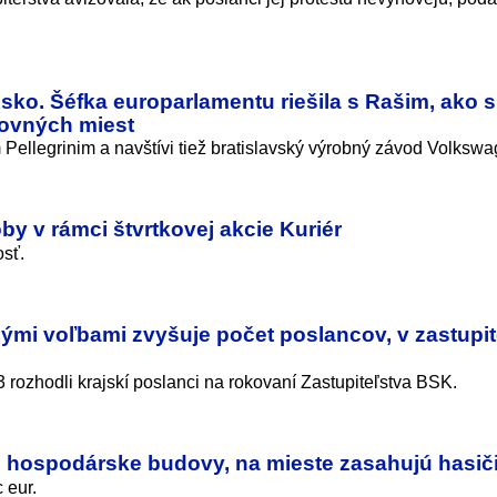
sko. Šéfka europarlamentu riešila s Rašim, ako s
covných miest
 Pellegrinim a navštívi tiež bratislavský výrobný závod Volkswa
oby v rámci štvrtkovej akcie Kuriér
osť.
nými voľbami zvyšuje počet poslancov, v zastupit
 rozhodli krajskí poslanci na rokovaní Zastupiteľstva BSK.
 hospodárske budovy, na mieste zasahujú hasič
 eur.