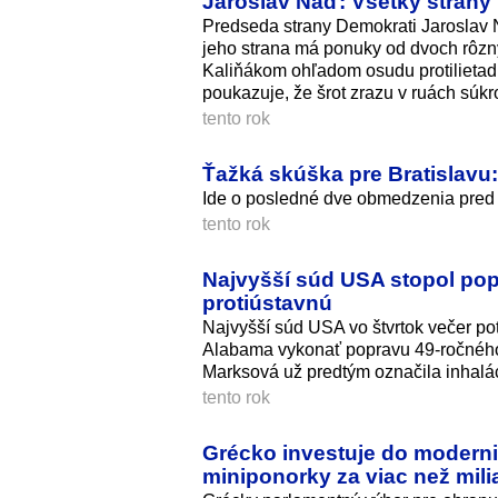
Jaroslav Naď: Všetky strany
Predseda strany Demokrati Jaroslav N
jeho strana má ponuky od dvoch rôzny
Kaliňákom ohľadom osudu protilietadl
poukazuje, že šrot zrazu v ruách súk
tento rok
Ťažká skúška pre Bratislavu: 
Ide o posledné dve obmedzenia pred
tento rok
Najvyšší súd USA stopol po
protiústavnú
Najvyšší súd USA vo štvrtok večer pot
Alabama vykonať popravu 49-ročného
Marksová už predtým označila inhalác
tento rok
Grécko investuje do moderniz
miniponorky za viac než mili