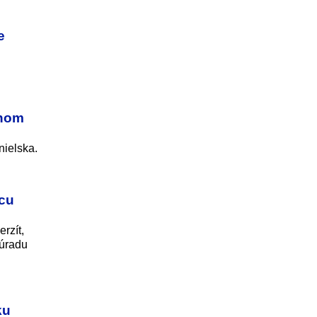
e
dnom
nielska.
ácu
rzít,
 úradu
ku