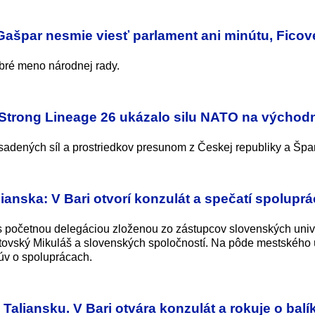
Gašpar nesmie viesť parlament ani minútu, Ficov
obré meno národnej rady.
ie Strong Lineage 26 ukázalo silu NATO na výcho
sadených síl a prostriedkov presunom z Českej republiky a Špa
alianska: V Bari otvorí konzulát a spečatí spolupr
 s početnou delegáciou zloženou zo zástupcov slovenských unive
tovský Mikuláš a slovenských spoločností. Na pôde mestského
úv o spoluprácach.
v Taliansku. V Bari otvára konzulát a rokuje o balí