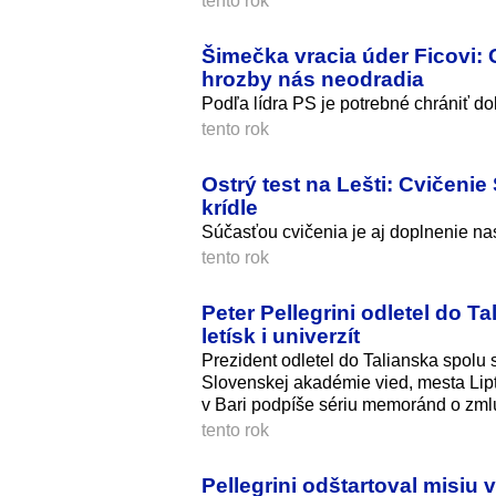
tento rok
Šimečka vracia úder Ficovi: 
hrozby nás neodradia
Podľa lídra PS je potrebné chrániť d
tento rok
Ostrý test na Lešti: Cvičen
krídle
Súčasťou cvičenia je aj doplnenie na
tento rok
Peter Pellegrini odletel do T
letísk i univerzít
Prezident odletel do Talianska spolu
Slovenskej akadémie vied, mesta Lip
v Bari podpíše sériu memoránd o zml
tento rok
Pellegrini odštartoval misiu 