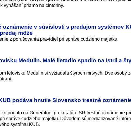
rík vynášaní priamo na cintoríny.
é oznámenie v súvislosti s predajom systémov K
o predaj môže
nie z porušovania pravidiel pri správe cudzieho majetku.
visku Medulin. Malé lietadlo spadlo na Istrii a šty
om letovisku Medulin si vyžiadala štyroch mŕtvych. Dve osoby z
traní.
KUB podáva hnutie Slovensko trestné oznámeni
ko podalo na Generálnej prokuratúre SR trestné oznámenie pr
 pri správe cudzieho majetku. Dôvodom sú medializované infor
lového systému KUB.