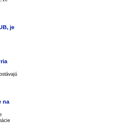
UB, je
ria
ostávajú
e na
e
mácie