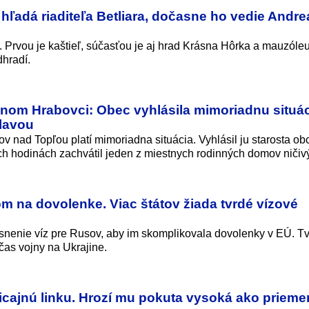
adá riaditeľa Betliara, dočasne ho vedie Andre
e. Prvou je kaštieľ, súčasťou je aj hrad Krásna Hôrka a mauzól
hradí.
nom Hrabovci: Obec vyhlásila mimoriadnu situác
hlavou
 nad Topľou platí mimoriadna situácia. Vyhlásil ju starosta ob
ch hodinách zachvátil jeden z miestnych rodinných domov ničivý
m na dovolenke. Viac štátov žiada tvrdé vízové
snenie víz pre Rusov, aby im skomplikovala dovolenky v EÚ. Tv
as vojny na Ukrajine.
cajnú linku. Hrozí mu pokuta vysoká ako prieme