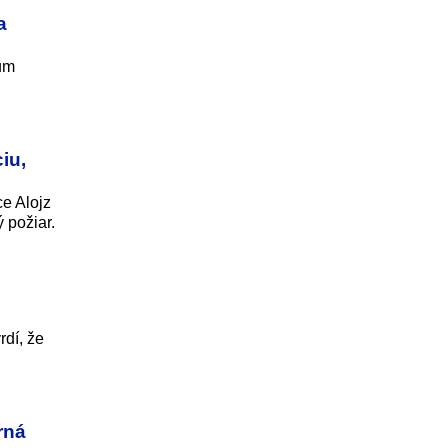
a
eum
iu,
ce Alojz
 požiar.
rdí, že
rná