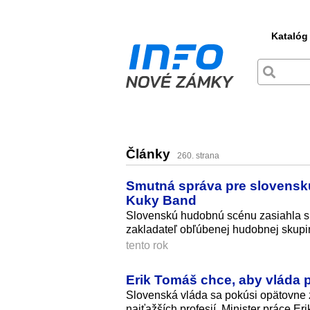
Katalóg
Články
260. strana
Smutná správa pre slovenskú
Kuky Band
Slovenskú hudobnú scénu zasiahla s
zakladateľ obľúbenej hudobnej skup
tento rok
Erik Tomáš chce, aby vláda p
Slovenská vláda sa pokúsi opätovne z
najťažších profesií. Minister práce 