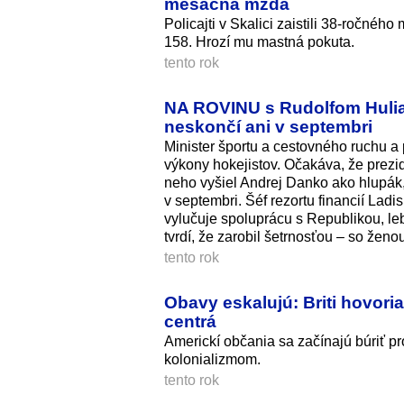
mesačná mzda
Policajti v Skalici zaistili 38-ročnéh
158. Hrozí mu mastná pokuta.
tento rok
NA ROVINU s Rudolfom Hulia
neskončí ani v septembri
Minister športu a cestovného ruchu a
výkony hokejistov. Očakáva, že prezid
neho vyšiel Andrej Danko ako hlupák,
v septembri. Šéf rezortu financií La
vylučuje spoluprácu s Republikou, leb
tvrdí, že zarobil šetrnosťou – so ženou
tento rok
Obavy eskalujú: Briti hovoria
centrá
Americkí občania sa začínajú búriť pr
kolonializmom.
tento rok