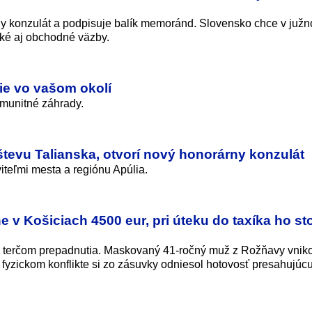
rny konzulát a podpisuje balík memoránd. Slovensko chce v juž
cké aj obchodné väzby.
ie vo vašom okolí
omunitné záhrady.
števu Talianska, otvorí nový honorárny konzulát
iteľmi mesta a regiónu Apúlia.
 v Košiciach 4500 eur, pri úteku do taxíka ho sto
la terčom prepadnutia. Maskovaný 41-ročný muž z Rožňavy vniko
 fyzickom konflikte si zo zásuvky odniesol hotovosť presahujúc