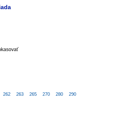
iada
inkasovať
262
263
265
270
280
290