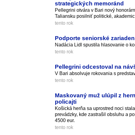
strategických memoránd
Pellegrini otvára v Bari nový honorá
Taliansku posilniť politické, akademi
tento rok
Podporte seniorské zariaden
Nadácia Lidl spustila hlasovanie o k
tento rok
Pellegrini odcestoval na náv
V Bari absolvuje rokovania s predstav
tento rok
Maskovaný muž ulúpil z herne
policajti
Košická herňa sa uprostred noci sta
prevádzky, kde zastrašil obsluhu a po
4500 eur.
tento rok