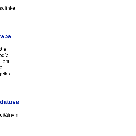
na linke
raba
šie
podľa
u ani
na
jetku
.
e dátové
igitálnym