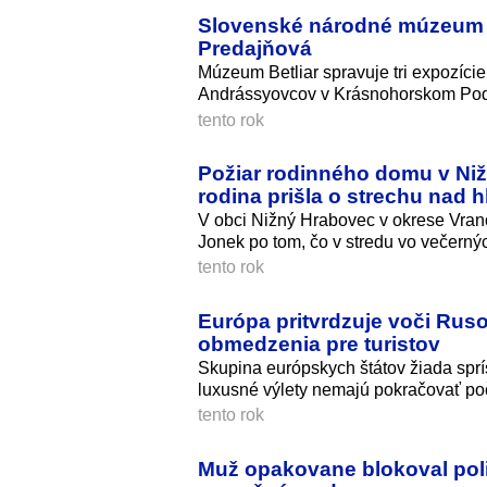
Slovenské národné múzeum hľ
Predajňová
Múzeum Betliar spravuje tri expozíci
Andrássyovcov v Krásnohorskom Pod
tento rok
Požiar rodinného domu v Niž
rodina prišla o strechu nad 
V obci Nižný Hrabovec v okrese Vranov
Jonek po tom, čo v stredu vo večerný
tento rok
Európa pritvrdzuje voči Ruso
obmedzenia pre turistov
Skupina európskych štátov žiada sprí
luxusné výlety nemajú pokračovať poč
tento rok
Muž opakovane blokoval poli