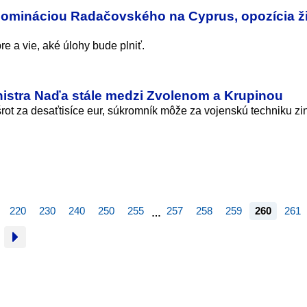
 nomináciou Radačovského na Cyprus, opozícia ž
re a vie, aké úlohy bude plniť.
istra Naďa stále medzi Zvolenom a Krupinou
šrot za desaťtisíce eur, súkromník môže za vojenskú techniku z
220
230
240
250
255
257
258
259
260
261
…