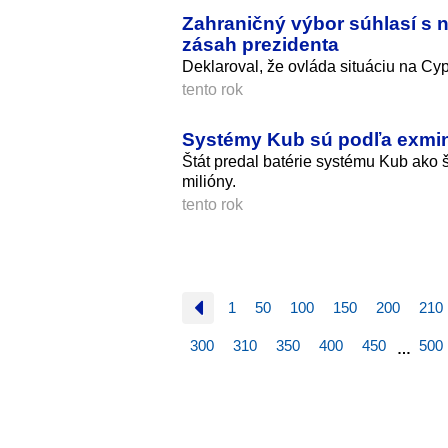
Zahraničný výbor súhlasí s
zásah prezidenta
Deklaroval, že ovláda situáciu na Cyp
tento rok
Systémy Kub sú podľa exmin
Štát predal batérie systému Kub ako 
milióny.
tento rok
1
50
100
150
200
210
300
310
350
400
450
500
…