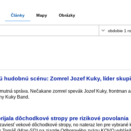
Články
Mapy
Obrázky
 hudobnú scénu: Zomrel Jozef Kuky, líder skup
mutná správa. Nečakane zomrel spevák Jozef Kuky, frontman a
iny Kuky Band.
rijala dôchodkové stropy pre rizikové povolania
aviesť vekové dôchodkové stropy, no nateraz len pre vybrané 
Erik Tomáš (Hlas-SD) na zjazde Odborového zväzu KOVO vyhlásil