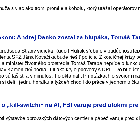
o muža s viac ako tromi promile alkoholu, ktorý urážal operátorov 
kom: Andrej Danko zostal za hlupáka, Tomáš Ta
 predseda Strany vidieka Rudolf Huliak sľubuje v budúcnosti lep
enta SFZ Jána Kováčika bude riešiť polícia. Z koaličnej krízy 
 a minister životného prostredia Tomáš Taraba nepríde o funkci
dislav Kamenický podľa Huliaka kryje podvody s DPH. Do budúc
o sú fašisti a v minulosti ho oklamali. Pri otázkach o svojom ma
 si delili jednu horalku a týždeň chodil do práce v jednom tričku
 o „kill-switchi“ na AI, FBI varuje pred útokmi pr
oti výstavbe obrovských dátových centier a pápež varuje pred d