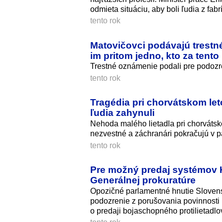
odmieta situáciu, aby boli ľudia z fab
tento rok
Matovičovci podávajú trestn
im pritom jedno, kto za tent
Trestné oznámenie podali pre podozre
tento rok
Tragédia pri chorvátskom leto
ľudia zahynuli
Nehoda malého lietadla pri chorvátsk
nezvestné a záchranári pokračujú v pá
tento rok
Pre možný predaj systémov 
Generálnej prokuratúre
Opozičné parlamentné hnutie Slovens
podozrenie z porušovania povinnosti
o predaji bojaschopného protilietad