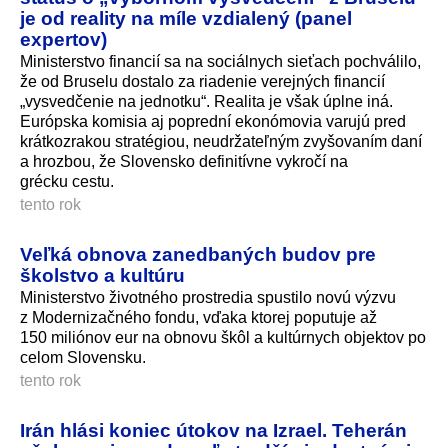
je od reality na míle vzdialený (panel
expertov)
Ministerstvo financií sa na sociálnych sieťach pochválilo,
že od Bruselu dostalo za riadenie verejných financií
„vysvedčenie na jednotku“. Realita je však úplne iná.
Európska komisia aj poprední ekonómovia varujú pred
krátkozrakou stratégiou, neudržateľným zvyšovaním daní
a hrozbou, že Slovensko definitívne vykročí na
grécku cestu.
tento rok
Veľká obnova zanedbaných budov pre
školstvo a kultúru
Ministerstvo životného prostredia spustilo novú výzvu
z Modernizačného fondu, vďaka ktorej poputuje až
150 miliónov eur na obnovu škôl a kultúrnych objektov po
celom Slovensku.
tento rok
Irán hlási koniec útokov na Izrael. Teherán