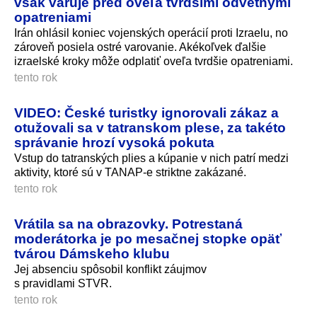
však varuje pred oveľa tvrdšími odvetnými
opatreniami
Irán ohlásil koniec vojenských operácií proti Izraelu, no
zároveň posiela ostré varovanie. Akékoľvek ďalšie
izraelské kroky môže odplatiť oveľa tvrdšie opatreniami.
tento rok
VIDEO: České turistky ignorovali zákaz a
otužovali sa v tatranskom plese, za takéto
správanie hrozí vysoká pokuta
Vstup do tatranských plies a kúpanie v nich patrí medzi
aktivity, ktoré sú v TANAP-e striktne zakázané.
tento rok
Vrátila sa na obrazovky. Potrestaná
moderátorka je po mesačnej stopke opäť
tvárou Dámskeho klubu
Jej absenciu spôsobil konflikt záujmov
s pravidlami STVR.
tento rok