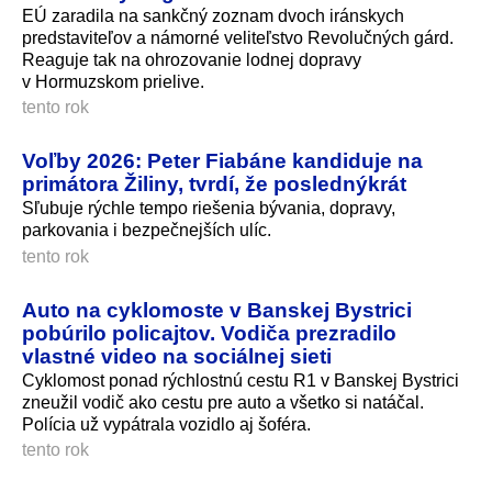
EÚ zaradila na sankčný zoznam dvoch iránskych
predstaviteľov a námorné veliteľstvo Revolučných gárd.
Reaguje tak na ohrozovanie lodnej dopravy
v Hormuzskom prielive.
tento rok
Voľby 2026: Peter Fiabáne kandiduje na
primátora Žiliny, tvrdí, že poslednýkrát
Sľubuje rýchle tempo riešenia bývania, dopravy,
parkovania i bezpečnejších u­líc.
tento rok
Auto na cyklomoste v Banskej Bystrici
pobúrilo policajtov. Vodiča prezradilo
vlastné video na sociálnej sieti
Cyklomost ponad rýchlostnú cestu R1 v Banskej Bystrici
zneužil vodič ako cestu pre auto a všetko si natáčal.
Polícia už vypátrala vozidlo aj šoféra.
tento rok