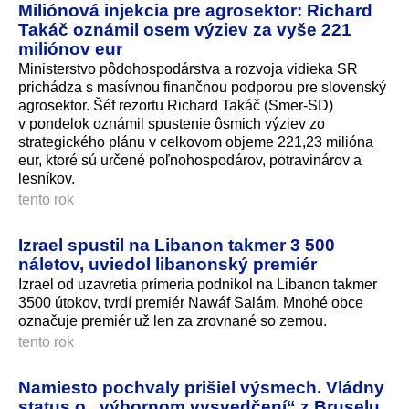
Miliónová injekcia pre agrosektor: Richard
Takáč oznámil osem výziev za vyše 221
miliónov eur
Ministerstvo pôdohospodárstva a rozvoja vidieka SR
prichádza s masívnou finančnou podporou pre slovenský
agrosektor. Šéf rezortu Richard Takáč (Smer-SD)
v pondelok oznámil spustenie ôsmich výziev zo
strategického plánu v celkovom objeme 221,23 milióna
eur, ktoré sú určené poľnohospodárov, potravinárov a
lesníkov.
tento rok
Izrael spustil na Libanon takmer 3 500
náletov, uviedol libanonský premiér
Izrael od uzavretia prímeria podnikol na Libanon takmer
3500 útokov, tvrdí premiér Nawáf Salám. Mnohé obce
označuje premiér už len za zrovnané so zemou.
tento rok
Namiesto pochvaly prišiel výsmech. Vládny
status o „výbornom vysvedčení“ z Bruselu