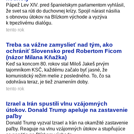
Pápež Lev XIV. pred španielskym parlamentom vyhlásil,
že svet sa rúti do duchovnej krízy. Spojil nárast násilia
s obnovou útokov na Blízkom východe a vyzýva
k trpezlivému dialógu.
tento rok
Treba sa vážne zamyslieť nad tým, ako
ochrániť Slovensko pred Robertom Ficom
(názor Milana Kňažka)
Keď sa koncom 80. rokov stal Miloš Jakeš prvým
tajomníkom KSČ, každému začalo byť jasné, že
komunistický režim melie z posledného. To, čo sa
odohráva teraz, je tiež znamením doby.
tento rok
Izrael a Irán spustili vlnu vzájomných
útokov. Donald Trump apeluje na zastavenie
paľby
Donald Trump vyzval Izrael a Irán na okamžité zastavenie
paľby. Reaguje na vlnu vzájomných útokov a stupňujúce