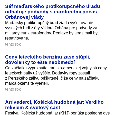
Šéf maďarského protikorupčného úradu
odhaľuje podvody s eurofondmi počas
Orbánovej vlády
Maďarský protikorupčný úrad žiada vyšetrovanie
vysokých ľudí z éry Viktora Orbána pre podvody za
miliardy eur z eurofondov. Peniaze by teraz mali byť
repatriované.
tento rok
Ceny leteckého benzínu zase stúpli,
dovolenky to ešte neobmedzí
Od začiatku vypuknutia iránsko-americkej vojny sú ceny
leteckých palív už vyššie. Dodávky ropy zostali
z Perzského zálivu priškrtené, čiže ceny na začiatku
marca okamžite vyleteli.
tento rok
Arrivederci, Košická hudobná jar: Verdiho
rekviem & svetový cast
Festival Košická hudobná jar (KHJ) ponúka posledné dve