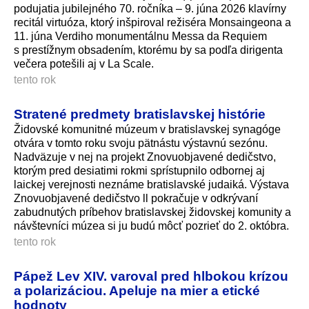
podujatia jubilejného 70. ročníka – 9. júna 2026 klavírny
recitál virtuóza, ktorý inšpiroval režiséra Monsaingeona a
11. júna Verdiho monumentálnu Messa da Requiem
s prestížnym obsadením, ktorému by sa podľa dirigenta
večera potešili aj v La Scale.
tento rok
Stratené predmety bratislavskej histórie
Židovské komunitné múzeum v bratislavskej synagóge
otvára v tomto roku svoju pätnástu výstavnú sezónu.
Nadväzuje v nej na projekt Znovuobjavené dedičstvo,
ktorým pred desiatimi rokmi sprístupnilo odbornej aj
laickej verejnosti neznáme bratislavské judaiká. Výstava
Znovuobjavené dedičstvo ll pokračuje v odkrývaní
zabudnutých príbehov bratislavskej židovskej komunity a
návštevníci múzea si ju budú môcť pozrieť do 2. októbra.
tento rok
Pápež Lev XIV. varoval pred hlbokou krízou
a polarizáciou. Apeluje na mier a etické
hodnoty