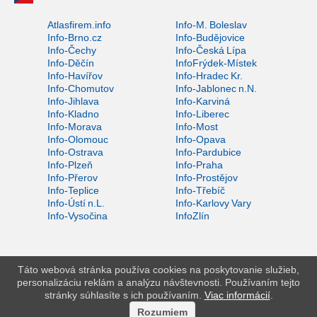
Atlasfirem.info
Info-M. Boleslav
Info-Brno.cz
Info-Budějovice
Info-Čechy
Info-Česká Lípa
Info-Děčín
InfoFrýdek-Místek
Info-Havířov
Info-Hradec Kr.
Info-Chomutov
Info-Jablonec n.N.
Info-Jihlava
Info-Karviná
Info-Kladno
Info-Liberec
Info-Morava
Info-Most
Info-Olomouc
Info-Opava
Info-Ostrava
Info-Pardubice
Info-Plzeň
Info-Praha
Info-Přerov
Info-Prostějov
Info-Teplice
Info-Třebíč
Info-Ústí n.L.
Info-Karlovy Vary
Info-Vysočina
InfoZlín
Táto webová stránka používa cookies na poskytovanie služieb,
personalizáciu reklám a analýzu návštevnosti. Používaním tejto
stránky súhlasíte s ich používaním.
Viac informácií
.
Rozumiem