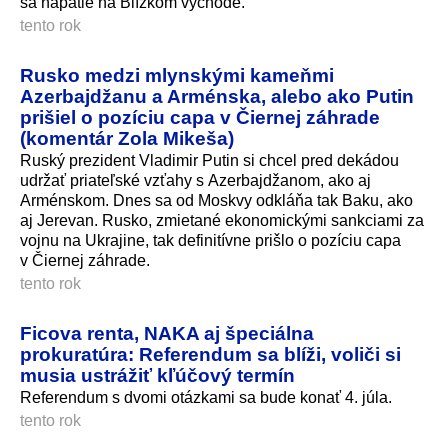
sa napätie na Blízkom východe.
tento rok
Rusko medzi mlynskými kameňmi
Azerbajdžanu a Arménska, alebo ako Putin
prišiel o pozíciu capa v Čiernej záhrade
(komentár Zola Mikeša)
Ruský prezident Vladimir Putin si chcel pred dekádou
udržať priateľské vzťahy s Azerbajdžanom, ako aj
Arménskom. Dnes sa od Moskvy odkláňa tak Baku, ako
aj Jerevan. Rusko, zmietané ekonomickými sankciami za
vojnu na Ukrajine, tak definitívne prišlo o pozíciu capa
v Čiernej záhrade.
tento rok
Ficova renta, NAKA aj špeciálna
prokuratúra: Referendum sa blíži, voliči si
musia ustrážiť kľúčový termín
Referendum s dvomi otázkami sa bude konať 4. júla.
tento rok