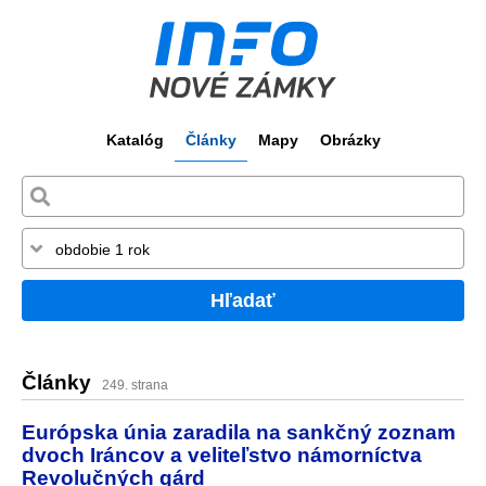
Katalóg
Články
Mapy
Obrázky
Hľadať
Články
249. strana
Európska únia zaradila na sankčný zoznam
dvoch Iráncov a veliteľstvo námorníctva
Revolučných gárd