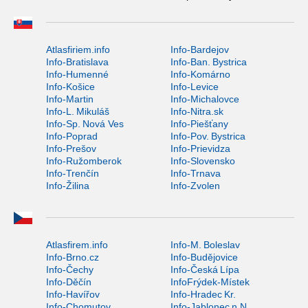
Atlasfiriem.info
Info-Bardejov
Info-Bratislava
Info-Ban. Bystrica
Info-Humenné
Info-Komárno
Info-Košice
Info-Levice
Info-Martin
Info-Michalovce
Info-L. Mikuláš
Info-Nitra.sk
Info-Sp. Nová Ves
Info-Piešťany
Info-Poprad
Info-Pov. Bystrica
Info-Prešov
Info-Prievidza
Info-Ružomberok
Info-Slovensko
Info-Trenčín
Info-Trnava
Info-Žilina
Info-Zvolen
Atlasfirem.info
Info-M. Boleslav
Info-Brno.cz
Info-Budějovice
Info-Čechy
Info-Česká Lípa
Info-Děčín
InfoFrýdek-Místek
Info-Havířov
Info-Hradec Kr.
Info-Chomutov
Info-Jablonec n.N.