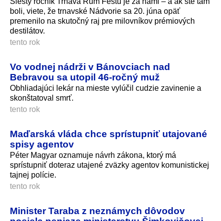
Šiesty ročník Trnava Rum Festu je za nami – a ak ste tam
boli, viete, že trnavské Nádvorie sa 20. júna opäť
premenilo na skutočný raj pre milovníkov prémiových
destilátov.
tento rok
Vo vodnej nádrži v Bánovciach nad
Bebravou sa utopil 46-ročný muž
Obhliadajúci lekár na mieste vylúčil cudzie zavinenie a
skonštatoval smrť.
tento rok
Maďarská vláda chce sprístupniť utajované
spisy agentov
Péter Magyar oznamuje návrh zákona, ktorý má
sprístupniť doteraz utajené zväzky agentov komunistickej
tajnej polície.
tento rok
Minister Taraba z neznámych dôvodov