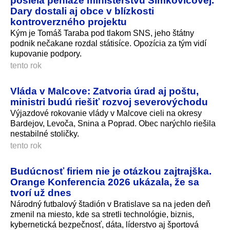
posiela peniaze ministerstvu Šimkovičovej.
Dary dostali aj obce v blízkosti
kontroverzného projektu
Kým je Tomáš Taraba pod tlakom SNS, jeho štátny
podnik nečakane rozdal státisíce. Opozícia za tým vidí
kupovanie podpory.
tento rok
Vláda v Malcove: Zatvoria úrad aj poštu,
ministri budú riešiť rozvoj severovýchodu
Výjazdové rokovanie vlády v Malcove cieli na okresy
Bardejov, Levoča, Snina a Poprad. Obec narýchlo riešila
nestabilné stoličky.
tento rok
Budúcnosť firiem nie je otázkou zajtrajška.
Orange Konferencia 2026 ukázala, že sa
tvorí už dnes
Národný futbalový štadión v Bratislave sa na jeden deň
zmenil na miesto, kde sa stretli technológie, biznis,
kybernetická bezpečnosť, dáta, líderstvo aj športová