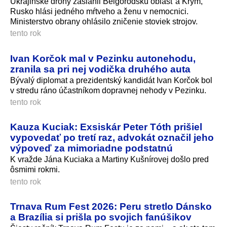
Ukrajinské drony zasiahli Belgorodskú oblasť a Krym,
Rusko hlási jedného mŕtveho a ženu v nemocnici.
Ministerstvo obrany ohlásilo zničenie stoviek strojov.
tento rok
Ivan Korčok mal v Pezinku autonehodu,
zranila sa pri nej vodička druhého auta
Bývalý diplomat a prezidentský kandidát Ivan Korčok bol
v stredu ráno účastníkom dopravnej nehody v Pezinku.
tento rok
Kauza Kuciak: Exsiskár Peter Tóth prišiel
vypovedať po tretí raz, advokát označil jeho
výpoveď za mimoriadne podstatnú
K vražde Jána Kuciaka a Martiny Kušnírovej došlo pred
ôsmimi rokmi.
tento rok
Trnava Rum Fest 2026: Peru stretlo Dánsko
a Brazília si prišla po svojich fanúšikov