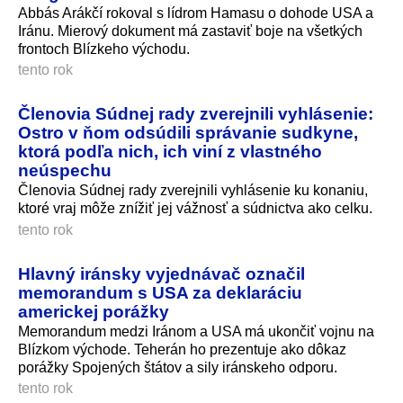
Abbás Arákčí rokoval s lídrom Hamasu o dohode USA a
Iránu. Mierový dokument má zastaviť boje na všetkých
frontoch Blízkeho východu.
tento rok
Členovia Súdnej rady zverejnili vyhlásenie:
Ostro v ňom odsúdili správanie sudkyne,
ktorá podľa nich, ich viní z vlastného
neúspechu
Členovia Súdnej rady zverejnili vyhlásenie ku konaniu,
ktoré vraj môže znížiť jej vážnosť a súdnictva ako celku.
tento rok
Hlavný iránsky vyjednávač označil
memorandum s USA za deklaráciu
americkej porážky
Memorandum medzi Iránom a USA má ukončiť vojnu na
Blízkom východe. Teherán ho prezentuje ako dôkaz
porážky Spojených štátov a sily iránskeho odporu.
tento rok