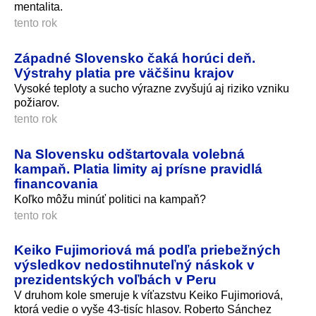
mentalita.
tento rok
Západné Slovensko čaká horúci deň.
Výstrahy platia pre väčšinu krajov
Vysoké teploty a sucho výrazne zvyšujú aj riziko vzniku
požiarov.
tento rok
Na Slovensku odštartovala volebná
kampaň. Platia limity aj prísne pravidlá
financovania
Koľko môžu minúť politici na kampaň?
tento rok
Keiko Fujimoriová má podľa priebežných
výsledkov nedostihnuteľný náskok v
prezidentských voľbách v Peru
V druhom kole smeruje k víťazstvu Keiko Fujimoriová,
ktorá vedie o vyše 43-tisíc hlasov. Roberto Sánchez