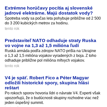
Extrémne horúčavy pocítia aj slovenské
jadrové elektrárne. Majú dostatok vody?
Spotreba vody sa počas leta pohybuje približne od 2 500
do 3 200 kubických metrov za hodinu.
tento rok
Predstaviteľ NATO odhaduje straty Ruska
vo vojne na 1,3 až 1,5 milióna ľudí
Ruská armáda podľa zdrojov NATO prišla na Ukrajine
o 1,3 až 1,5 milióna vojakov vyradených z boja. Z toho
odhaduje približne pol milióna mŕtvych vojakov.
tento rok
V4 je späť. Robert Fico a Péter Magyar
odložili historické spory, skupina hlási
reštart
Po rokoch sporov hovoria lídri o návrate V4. Experti však
upozorňujú, že o budúcnosti skupiny rozhodne viac než
jeden úspešný summit.