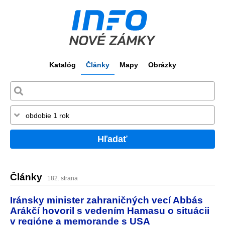
Katalóg
Články
Mapy
Obrázky
Hľadať
Články
182. strana
Iránsky minister zahraničných vecí Abbás
Arákčí hovoril s vedením Hamasu o situácii
v regióne a memorande s USA