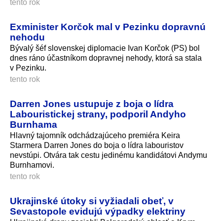
tento rok
Exminister Korčok mal v Pezinku dopravnú
nehodu
Bývalý šéf slovenskej diplomacie Ivan Korčok (PS) bol
dnes ráno účastníkom dopravnej nehody, ktorá sa stala
v Pezinku.
tento rok
Darren Jones ustupuje z boja o lídra
Labouristickej strany, podporil Andyho
Burnhama
Hlavný tajomník odchádzajúceho premiéra Keira
Starmera Darren Jones do boja o lídra labouristov
nevstúpi. Otvára tak cestu jedinému kandidátovi Andymu
Burnhamovi.
tento rok
Ukrajinské útoky si vyžiadali obeť, v
Sevastopole evidujú výpadky elektriny