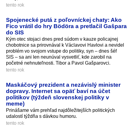
tento rok
Spojenecké putá z poľovníckej chaty: Ako
Fico vrátil do hry Bödöra a pretlačil Gašpara
do SIS
Kým otec stojaci dnes pred súdom v kauze policajnej
chobotnice sa prirovnával k Václavovi Havlovi a nevidel
problém vo svojom vstupe do politiky, syn – dnes šéf
SIS – sa ani len neunúval vysvetliť, kde zarobil na
početné nehnuteľnosti. Tibor a Pavol Gašparovci.
tento rok
Maskáčový prezident a nezávislý minister
dopravy. Internet sa opäť baví na účet
politikov (týždeň slovenskej politiky v
meme)
Prinášame vám prehľad najdôležitejších politických
udalostí týždňa s dávkou humoru.
tento rok