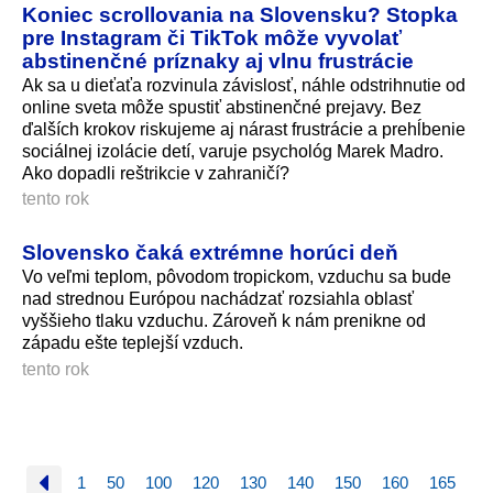
Koniec scrollovania na Slovensku? Stopka
pre Instagram či TikTok môže vyvolať
abstinenčné príznaky aj vlnu frustrácie
Ak sa u dieťaťa rozvinula závislosť, náhle odstrihnutie od
online sveta môže spustiť abstinenčné prejavy. Bez
ďalších krokov riskujeme aj nárast frustrácie a prehĺbenie
sociálnej izolácie detí, varuje psychológ Marek Madro.
Ako dopadli reštrikcie v zahraničí?
tento rok
Slovensko čaká extrémne horúci deň
Vo veľmi teplom, pôvodom tropickom, vzduchu sa bude
nad strednou Európou nachádzať rozsiahla oblasť
vyššieho tlaku vzduchu. Zároveň k nám prenikne od
západu ešte teplejší vzduch.
tento rok
1
50
100
120
130
140
150
160
165