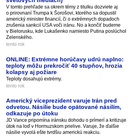
V tomto prehľade sa okrem témy z titulku dozviete aj
o prirovnaní Trumpa k Šorošovi, ktorého sa dopustil
americký minister financií, či o extrémnych dopadoch
zrušenia sankcií USA voči iránu. No a končiť budeme
v Bielorusku, kde Lukašenko namiesto Putina poslúchol
Zelenského.
tento rok
ONLINE: Extrémne horúčavy udrú naplno:
teploty môžu prekročiť 40 stupňov, hrozia
kolapsy aj požiare
Teploty dosahujú extrémy.
tento rok
Americký viceprezident varuje Irán pred
odvetou. Násilie bude opätované násilím,
odkazuje po útoku
JD Vance pripomína iránsku dohodu o prímerí a kritizuje
útok na loď v Hormuzskom prielive. Varuje, že ďalšie
násilie vyvolá ešte tvrdšiu americkú reakciu.