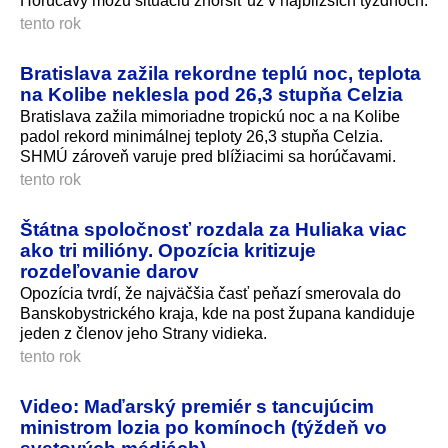
Horúčavy môžu situáciu zhoršiť už v najbližších týždňoch.
tento rok
Bratislava zažila rekordne teplú noc, teplota
na Kolibe neklesla pod 26,3 stupňa Celzia
Bratislava zažila mimoriadne tropickú noc a na Kolibe
padol rekord minimálnej teploty 26,3 stupňa Celzia.
SHMÚ zároveň varuje pred blížiacimi sa horúčavami.
tento rok
Štátna spoločnosť rozdala za Huliaka viac
ako tri milióny. Opozícia kritizuje
rozdeľovanie darov
Opozícia tvrdí, že najväčšia časť peňazí smerovala do
Banskobystrického kraja, kde na post župana kandiduje
jeden z členov jeho Strany vidieka.
tento rok
Video: Maďarský premiér s tancujúcim
ministrom lozia po komínoch (týždeň vo
svetových médiách)