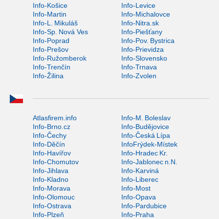
Info-Košice
Info-Levice
Info-Martin
Info-Michalovce
Info-L. Mikuláš
Info-Nitra.sk
Info-Sp. Nová Ves
Info-Piešťany
Info-Poprad
Info-Pov. Bystrica
Info-Prešov
Info-Prievidza
Info-Ružomberok
Info-Slovensko
Info-Trenčín
Info-Trnava
Info-Žilina
Info-Zvolen
Atlasfirem.info
Info-M. Boleslav
Info-Brno.cz
Info-Budějovice
Info-Čechy
Info-Česká Lípa
Info-Děčín
InfoFrýdek-Místek
Info-Havířov
Info-Hradec Kr.
Info-Chomutov
Info-Jablonec n.N.
Info-Jihlava
Info-Karviná
Info-Kladno
Info-Liberec
Info-Morava
Info-Most
Info-Olomouc
Info-Opava
Info-Ostrava
Info-Pardubice
Info-Plzeň
Info-Praha