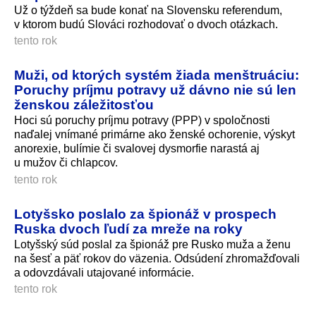
Už o týždeň sa bude konať na Slovensku referendum,
v ktorom budú Slováci rozhodovať o dvoch otázkach.
tento rok
Muži, od ktorých systém žiada menštruáciu:
Poruchy príjmu potravy už dávno nie sú len
ženskou záležitosťou
Hoci sú poruchy príjmu potravy (PPP) v spoločnosti
naďalej vnímané primárne ako ženské ochorenie, výskyt
anorexie, bulímie či svalovej dysmorfie narastá aj
u mužov či chlapcov.
tento rok
Lotyšsko poslalo za špionáž v prospech
Ruska dvoch ľudí za mreže na roky
Lotyšský súd poslal za špionáž pre Rusko muža a ženu
na šesť a päť rokov do väzenia. Odsúdení zhromažďovali
a odovzdávali utajované informácie.
tento rok