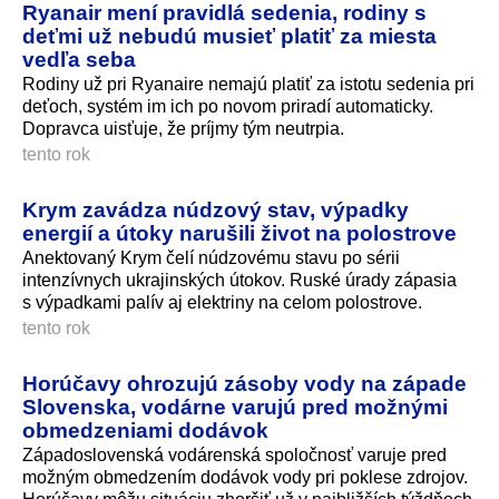
Ryanair mení pravidlá sedenia, rodiny s
deťmi už nebudú musieť platiť za miesta
vedľa seba
Rodiny už pri Ryanaire nemajú platiť za istotu sedenia pri
deťoch, systém im ich po novom priradí automaticky.
Dopravca uisťuje, že príjmy tým neutrpia.
tento rok
Krym zavádza núdzový stav, výpadky
energií a útoky narušili život na polostrove
Anektovaný Krym čelí núdzovému stavu po sérii
intenzívnych ukrajinských útokov. Ruské úrady zápasia
s výpadkami palív aj elektriny na celom polostrove.
tento rok
Horúčavy ohrozujú zásoby vody na západe
Slovenska, vodárne varujú pred možnými
obmedzeniami dodávok
Západoslovenská vodárenská spoločnosť varuje pred
možným obmedzením dodávok vody pri poklese zdrojov.