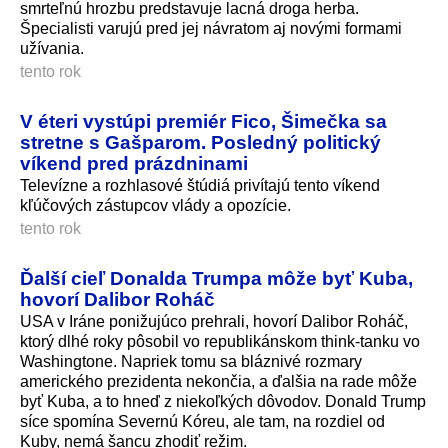
smrteľnú hrozbu predstavuje lacná droga herba.
Špecialisti varujú pred jej návratom aj novými formami
užívania.
tento rok
V éteri vystúpi premiér Fico, Šimečka sa
stretne s Gašparom. Posledný politický
víkend pred prázdninami
Televízne a rozhlasové štúdiá privítajú tento víkend
kľúčových zástupcov vlády a opozície.
tento rok
Ďalší cieľ Donalda Trumpa môže byť Kuba,
hovorí Dalibor Roháč
USA v Iráne ponižujúco prehrali, hovorí Dalibor Roháč,
ktorý dlhé roky pôsobil vo republikánskom think-tanku vo
Washingtone. Napriek tomu sa bláznivé rozmary
amerického prezidenta nekončia, a ďalšia na rade môže
byť Kuba, a to hneď z niekoľkých dôvodov. Donald Trump
síce spomína Severnú Kóreu, ale tam, na rozdiel od
Kuby, nemá šancu zhodiť režim.