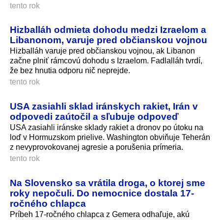
tento rok
Hizballáh odmieta dohodu medzi Izraelom a
Libanonom, varuje pred občianskou vojnou
Hizballáh varuje pred občianskou vojnou, ak Libanon
začne plniť rámcovú dohodu s Izraelom. Fadlalláh tvrdí,
že bez hnutia odporu nič neprejde.
tento rok
USA zasiahli sklad iránskych rakiet, Irán v
odpovedi zaútočil a sľubuje odpoveď
USA zasiahli iránske sklady rakiet a dronov po útoku na
loď v Hormuzskom prielive. Washington obviňuje Teherán
z nevyprovokovanej agresie a porušenia prímeria.
tento rok
Na Slovensko sa vrátila droga, o ktorej sme
roky nepočuli. Do nemocnice dostala 17-
ročného chlapca
Príbeh 17-ročného chlapca z Gemera odhaľuje, akú