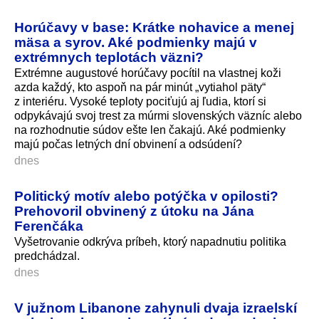
Horúčavy v base: Krátke nohavice a menej
mäsa a syrov. Aké podmienky majú v
extrémnych teplotách väzni?
Extrémne augustové horúčavy pocítil na vlastnej koži
azda každý, kto aspoň na pár minút „vytiahol päty“
z interiéru. Vysoké teploty pociťujú aj ľudia, ktorí si
odpykávajú svoj trest za múrmi slovenských väzníc alebo
na rozhodnutie súdov ešte len čakajú. Aké podmienky
majú počas letných dní obvinení a odsúdení?
dnes
Politický motív alebo potýčka v opilosti?
Prehovoril obvinený z útoku na Jána
Ferenčáka
Vyšetrovanie odkrýva príbeh, ktorý napadnutiu politika
predchádzal.
dnes
V južnom Libanone zahynuli dvaja izraelskí