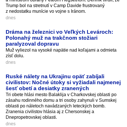
Trump bol na stretnutí v Camp Davide frustrovaný
z nedostatku munície vo vojne s Iránom.
dnes
Dráma na železnici vo Veľkých Levároch:
Polonahý muž na trakčnom stožiari
paralyzoval dopravu
Muž vyliezol na vysoké napätie nad koľajami a odmieta
zísť dolu.
dnes
Ruské nálety na Ukrajinu opäť zabíjali
civilistov: Nočné útoky si vyžiadali najmenej
šesť obetí a desiatky zranených
Tri obete hlási mesto Balaklija v Charkovskej oblasti po
zásahu rodinného domu a tri osoby zahynuli v Sumskej
oblasti po náletoch navádzaných leteckých bomb.
Zranenia civilistov hlásia aj z Chersonskej a
Dnepropetrovskej oblasti.
dnes