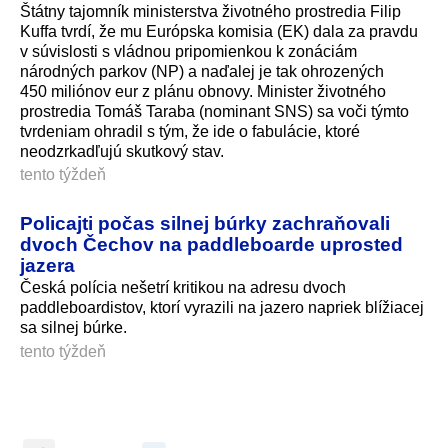
Štátny tajomník ministerstva životného prostredia Filip
Kuffa tvrdí, že mu Európska komisia (EK) dala za pravdu
v súvislosti s vládnou pripomienkou k zonáciám
národných parkov (NP) a naďalej je tak ohrozených
450 miliónov eur z plánu obnovy. Minister životného
prostredia Tomáš Taraba (nominant SNS) sa voči týmto
tvrdeniam ohradil s tým, že ide o fabulácie, ktoré
neodzrkadľujú skutkový stav.
tento týždeň
Policajti počas silnej búrky zachraňovali
dvoch Čechov na paddleboarde uprosted
jazera
Česká polícia nešetrí kritikou na adresu dvoch
paddleboardistov, ktorí vyrazili na jazero napriek blížiacej
sa silnej búrke.
tento týždeň