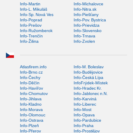
Info-Martin
Info-Michalovce
Info-L. Mikuláš
Info-Nitra.sk
Info-Sp. Nová Ves
Info-Piešťany
Info-Poprad
Info-Pov. Bystrica
Info-Prešov
Info-Prievidza
Info-Ružomberok
Info-Slovensko
Info-Trenčín
Info-Trnava
Info-Žilina
Info-Zvolen
Atlasfirem.info
Info-M. Boleslav
Info-Brno.cz
Info-Budějovice
Info-Čechy
Info-Česká Lípa
Info-Děčín
InfoFrýdek-Místek
Info-Havířov
Info-Hradec Kr.
Info-Chomutov
Info-Jablonec n.N.
Info-Jihlava
Info-Karviná
Info-Kladno
Info-Liberec
Info-Morava
Info-Most
Info-Olomouc
Info-Opava
Info-Ostrava
Info-Pardubice
Info-Plzeň
Info-Praha
Info-Přerov
Info-Prostějov