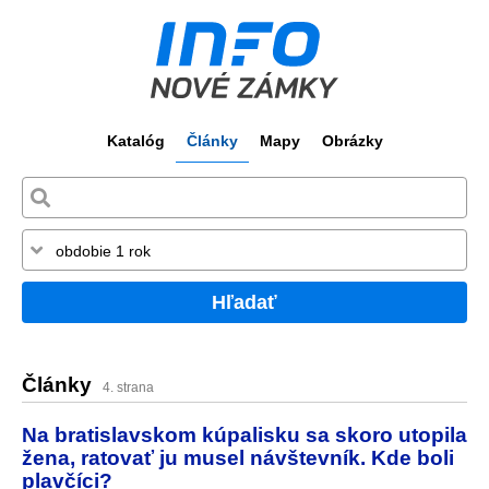
Katalóg
Články
Mapy
Obrázky
Hľadať
Články
4. strana
Na bratislavskom kúpalisku sa skoro utopila
žena, ratovať ju musel návštevník. Kde boli
plavčíci?