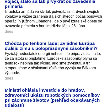
vojaci, stalo sa tak prvýkrát od zavedenia
prímeria
Izraelská armáda vo štvrtok potvrdila smrť dvoch svojich
vojakov a vážne zranenia ďalších štyroch počas bojových
operácií v južnom Libanone. Ide o prvé izraelské obete od
uzavretia prímeria s hnutím Hizballáh z 26. júna.
dnes
Chôdza po tenkom ľade: Zvládne Európa
ďalšiu zimu s poloprázdnymi zásobníkmi?
Fyzický nedostatok energií nehrozí, no pripravte sa na to,
že za istotu si priplatíme. Európske zásobníky plynu sa
tento rok neplnia tak rýchlo, ako sme zvyknutí, a trh
s ropou tŕpne v očakávaní ďalšieho vývoja na Blízkom
východe.
dnes
Ministri ohlásia investície do hradov,
zdravotníci ukážu robotických pomocníkov
pri záchrane životov (prehľad očakávaných
udalostí)