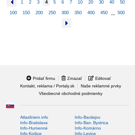
1
2
3
4
5
6
7
10
20
30
40
50
100
150
200
250
300
350
400
450
500
…
Pridať firmu
Zmazať
Editovať
Kontakt, reklama / Portaly.sk
Naše reklamné prvky
Všeobecné obchodné podmienky
Atlasfiriem.info
Info-Bardejov
Info-Bratislava
Info-Ban. Bystrica
Info-Humenné
Info-Komárno
Info-Košice
Info-Levice