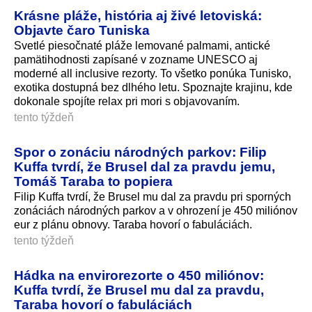
Krásne pláže, história aj živé letoviská:
Objavte čaro Tuniska
Svetlé piesočnaté pláže lemované palmami, antické
pamätihodnosti zapísané v zozname UNESCO aj
moderné all inclusive rezorty. To všetko ponúka Tunisko,
exotika dostupná bez dlhého letu. Spoznajte krajinu, kde
dokonale spojíte relax pri mori s objavovaním.
tento týždeň
Spor o zonáciu národných parkov: Filip
Kuffa tvrdí, že Brusel dal za pravdu jemu,
Tomáš Taraba to popiera
Filip Kuffa tvrdí, že Brusel mu dal za pravdu pri sporných
zonáciách národných parkov a v ohrození je 450 miliónov
eur z plánu obnovy. Taraba hovorí o fabuláciách.
tento týždeň
Hádka na envirorezorte o 450 miliónov:
Kuffa tvrdí, že Brusel mu dal za pravdu,
Taraba hovorí o fabuláciách