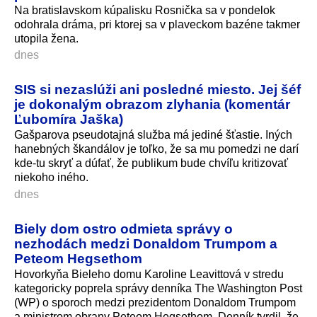
Na bratislavskom kúpalisku Rosnička sa v pondelok
odohrala dráma, pri ktorej sa v plaveckom bazéne takmer
utopila žena.
dnes
SIS si nezaslúži ani posledné miesto. Jej šéf
je dokonalým obrazom zlyhania (komentár
Ľubomíra Jaška)
Gašparova pseudotajná služba má jediné šťastie. Iných
hanebných škandálov je toľko, že sa mu pomedzi ne darí
kde-tu skryť a dúfať, že publikum bude chvíľu kritizovať
niekoho iného.
dnes
Biely dom ostro odmieta správy o
nezhodách medzi Donaldom Trumpom a
Peteom Hegsethom
Hovorkyňa Bieleho domu Karoline Leavittová v stredu
kategoricky poprela správy denníka The Washington Post
(WP) o sporoch medzi prezidentom Donaldom Trumpom
a ministrom obrany Peteom Hegsethom. Denník tvrdil, že