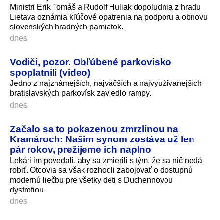
Ministri Erik Tomáš a Rudolf Huliak dopoludnia z hradu
Lietava oznámia kľúčové opatrenia na podporu a obnovu
slovenských hradných pamiatok.
dnes
Vodiči, pozor. Obľúbené parkovisko
spoplatnili (video)
Jedno z najznámejších, najväčších a najvyužívanejších
bratislavských parkovísk zaviedlo rampy.
dnes
Začalo sa to pokazenou zmrzlinou na
Kramároch: Našim synom zostáva už len
pár rokov, prežijeme ich naplno
Lekári im povedali, aby sa zmierili s tým, že sa nič nedá
robiť. Otcovia sa však rozhodli zabojovať o dostupnú
modernú liečbu pre všetky deti s Duchennovou
dystrofiou.
dnes