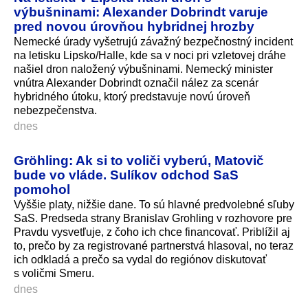
výbušninami: Alexander Dobrindt varuje
pred novou úrovňou hybridnej hrozby
Nemecké úrady vyšetrujú závažný bezpečnostný incident
na letisku Lipsko/Halle, kde sa v noci pri vzletovej dráhe
našiel dron naložený výbušninami. Nemecký minister
vnútra Alexander Dobrindt označil nález za scenár
hybridného útoku, ktorý predstavuje novú úroveň
nebezpečenstva.
dnes
Gröhling: Ak si to voliči vyberú, Matovič
bude vo vláde. Sulíkov odchod SaS
pomohol
Vyššie platy, nižšie dane. To sú hlavné predvolebné sľuby
SaS. Predseda strany Branislav Grohling v rozhovore pre
Pravdu vysvetľuje, z čoho ich chce financovať. Priblížil aj
to, prečo by za registrované partnerstvá hlasoval, no teraz
ich odkladá a prečo sa vydal do regiónov diskutovať
s voličmi Smeru.
dnes