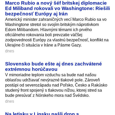
Marco Rubio a nový šéf britskej diplomacie
Ed Miliband rokovali vo Washingtone: Riešili
bezpečnosť Európy aj Irán
Americký minister zahraničných vecí Marco Rubio sa vo
Washingtone stretol so svojím britským náprotivkom
Edom Milibandom. Hlavnými témami ich prvého
oficiálneho rokovania boli prevzatie väčšej
zodpovednosti Európy za vlastnú bezpečnosť, konflikt na
Ukrajine či situácia v Iráne a Pásme Gazy.
dnes
Slovensko bude ešte aj dnes zachvátené
extrémnou horúčavou
V mimoriadne teplom vzduchu sa bude nad našou
oblasťou udržiavať nevýrazné tlakové pole. Zároveň
postúpi od severozápadu nad Poľsko, Česko a Rakúsko
studený front spojený s tlakovou nížou, ktorej stred sa
bude presúvať z Nórskeho mora nad Švédsko.
dnes
Na letisku v Lipsku našli dron s