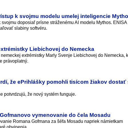
ístup k svojmu modelu umelej inteligencie Myth
k svojmu doposiaľ prísne stráženému AI modelu Mythos. ENISA
haľovať slabiny softvéru.
extrémistky Liebichovej do Nemecka
í nemeckej extrémistky Marly Svenje Liebichovej do Nemecka, k
je právoplatný.
dí, že ePrihlášky pomohli tisícom žiakov dostať
e potvrdzujú, že nový systém funguje.
lil Gofmanovo vymenovanie do čela Mosadu
enovanie Romana Gofmana za šéfa Mosadu napriek námietkam
aré obvinenia.