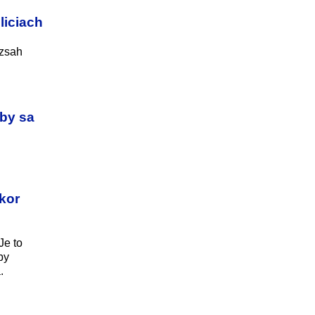
liciach
ozsah
aby sa
akor
Je to
by
.