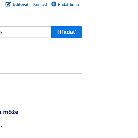
Editovať
Kontakt
Pridať firmu
Hľadať
va môže
.