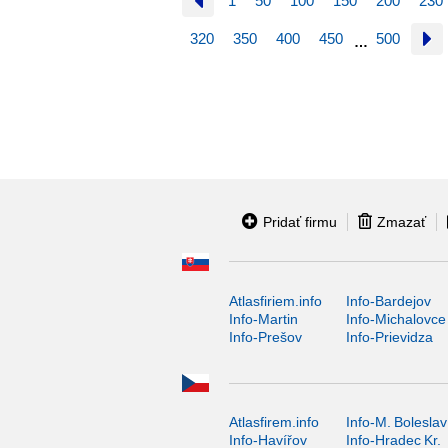
1
50
100
150
200
230
320
350
400
450
500
…
Pridať firmu
Zmazať
Atlasfiriem.info
Info-Bardejov
Info-Martin
Info-Michalovce
Info-Prešov
Info-Prievidza
Atlasfirem.info
Info-M. Boleslav
Info-Havířov
Info-Hradec Kr.