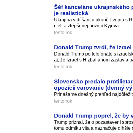
Šéf kancelárie ukrajinského
je realistická
Ukrajina vidí šancu ukončiť vojnu s 
cieli a zlepšenej pozícii Kyjeva.
tento rok
Donald Trump tvrdí, že Izrae
Donald Trump po telefonáte s izraels
aj, že Izrael s Hizballáhom zastavia p
tento rok
Slovensko predalo protilietad
opozícii varovanie (denný vý
Prinášame dnešný prehľad najdôležite
tento rok
Donald Trump poprel, že by 
Trump priznal, že o pozastavení spr
tomu odmlku víta a naznačuje dlhšie 