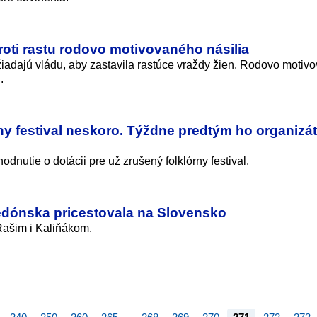
roti rastu rodovo motivovaného násilia
a žiadajú vládu, aby zastavila rastúce vraždy žien. Rodovo motiv
.
ny festival neskoro. Týždne predtým ho organizá
dnutie o dotácii pre už zrušený folklórny festival.
dónska pricestovala na Slovensko
 Rašim i Kaliňákom.