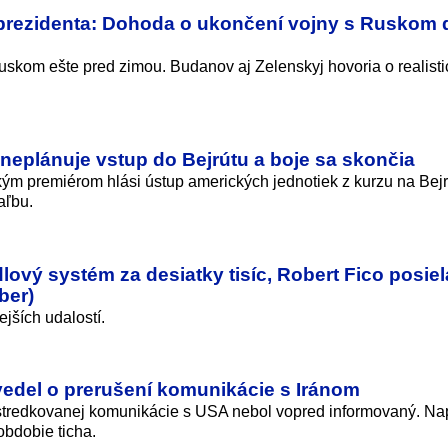
 prezidenta: Dohoda o ukončení vojny s Ruskom 
Ruskom ešte pred zimou. Budanov aj Zelenskyj hovoria o realist
l neplánuje vstup do Bejrútu a boje sa skončia
kým premiérom hlási ústup amerických jednotiek z kurzu na Bejrú
aľbu.
lový systém za desiatky tisíc, Robert Fico posiel
ber)
jších udalostí.
vedel o prerušení komunikácie s Iránom
ostredkovanej komunikácie s USA nebol vopred informovaný. Na
obdobie ticha.