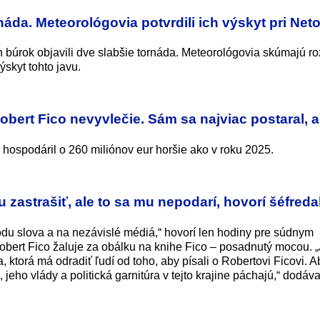
áda. Meteorológovia potvrdili ich výskyt pri Neto
búrok objavili dve slabšie tornáda. Meteorológovia skúmajú r
ýskyt tohto javu.
Robert Fico nevyvlečie. Sám sa najviac postaral, 
hospodáril o 260 miliónov eur horšie ako v roku 2025.
 zastrašiť, ale to sa mu nepodarí, hovorí šéfred
odu slova a na nezávislé médiá,“ hovorí len hodiny pre súdnym
bert Fico žaluje za obálku na knihe Fico – posadnutý mocou. „
ktorá má odradiť ľudí od toho, aby písali o Robertovi Ficovi. A
 jeho vlády a politická garnitúra v tejto krajine páchajú,“ dodáva