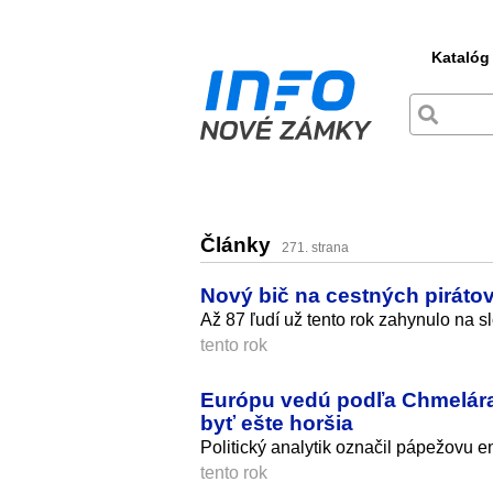
Katalóg
Články
271. strana
Nový bič na cestných piráto
Až 87 ľudí už tento rok zahynulo na 
tento rok
Európu vedú podľa Chmelára 
byť ešte horšia
Politický analytik označil pápežovu en
tento rok