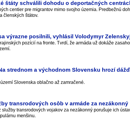
é štáty schválili dohodu o deportačných centrác
ačných centier pre migrantov mimo svojho územia. Predbežnú do
a členských štátov.
sa výrazne posilnili, vyhlásil Volodymyr Zelensky
rajinských pozícií na fronte. Tvrdí, že armáda už dokáže zasah
území.
Na strednom a východnom Slovensku hrozí dážď
a území Slovenska oblačno až zamračené.
užby transrodových osôb v armáde za nezákonný
 služby transrodových vojakov za nezákonný porušuje ich ústa
populárnu menšinu.