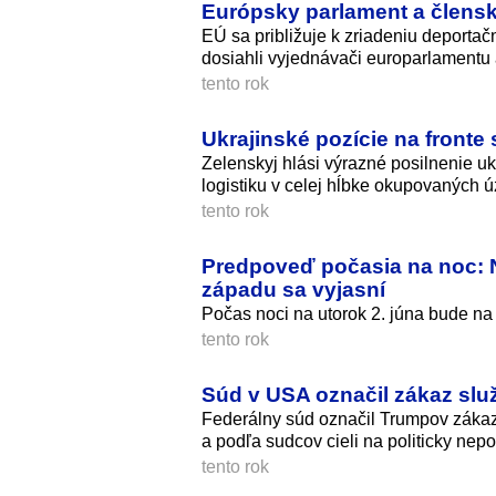
Európsky parlament a člensk
EÚ sa približuje k zriadeniu deport
dosiahli vyjednávači europarlamentu 
tento rok
Ukrajinské pozície na fronte 
Zelenskyj hlási výrazné posilnenie uk
logistiku v celej hĺbke okupovaných 
tento rok
Predpoveď počasia na noc: 
západu sa vyjasní
Počas noci na utorok 2. júna bude n
tento rok
Súd v USA označil zákaz sl
Federálny súd označil Trumpov zákaz
a podľa sudcov cieli na politicky ne
tento rok