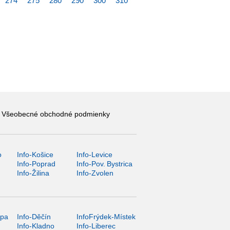
274
275
280
290
300
310
Všeobecné obchodné podmienky
o
Info-Košice
Info-Levice
y
Info-Poprad
Info-Pov. Bystrica
Info-Žilina
Info-Zvolen
ípa
Info-Děčín
InfoFrýdek-Místek
Info-Kladno
Info-Liberec