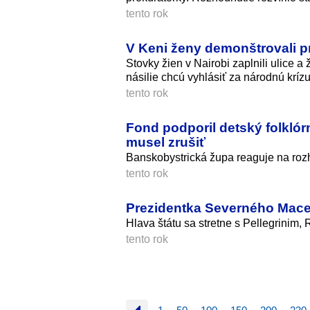
tento rok
V Keni ženy demonštrovali p
Stovky žien v Nairobi zaplnili ulice 
násilie chcú vyhlásiť za národnú krízu
tento rok
Fond podporil detský folklór
musel zrušiť
Banskobystrická župa reaguje na rozho
tento rok
Prezidentka Severného Mace
Hlava štátu sa stretne s Pellegrinim,
tento rok