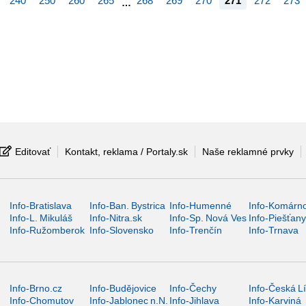
240
250
260
265
268
269
270
271
272
273
…
Editovať
Kontakt, reklama / Portaly.sk
Naše reklamné prvky
Info-Bratislava
Info-Ban. Bystrica
Info-Humenné
Info-Komárn
Info-L. Mikuláš
Info-Nitra.sk
Info-Sp. Nová Ves
Info-Piešťan
Info-Ružomberok
Info-Slovensko
Info-Trenčín
Info-Trnava
Info-Brno.cz
Info-Budějovice
Info-Čechy
Info-Česká L
Info-Chomutov
Info-Jablonec n.N.
Info-Jihlava
Info-Karviná