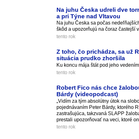
Na juhu Česka udreli dve torn
a pri Týne nad Vltavou
Na juhu Česka sa počas nedeľňajších 
škôd a upozorňujú na čoraz častejší v
tento rok
Z toho, čo prichádza, sa už 
situácia prudko zhoršila
Ku koncu mája štát pod jeho vedením 
tento rok
Robert Fico nás chce žalobou
Bárdy (videopodcast)
„Vidím za tým absolútny útok na slob
pojednávaním Peter Bárdy, ktorého Ro
zastrašujúca, takzvaná SLAPP žaloba, 
prestali upozorňovať na veci, ktoré on,
tento rok