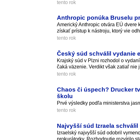
tento rok
Anthropic ponúka Bruselu pr
Americký Anthropic otvára EÚ dvere 
získať prístup k nástroju, ktorý vie od
tento rok
Český súd schválil vydanie 
Krajský súd v Plzni rozhodol o vydan
čaká väzenie. Verdikt však zatiaľ nie 
tento rok
Chaos či úspech? Drucker tvr
školu
Prvé výsledky podľa ministerstva jasn
tento rok
Najvyšší súd Izraela schvá
Izraelský najvyšší súd odobril vym
prokurátorky. Rozhodnutie rozvírilo st