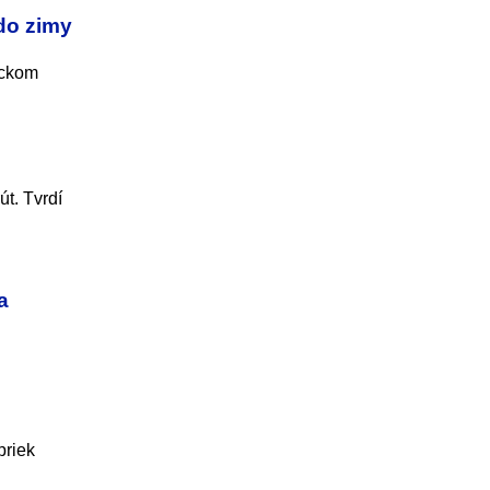
do zimy
ickom
t. Tvrdí
a
priek