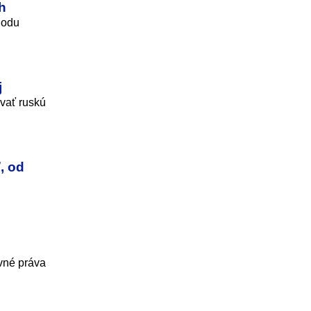
h
hodu
j
ovať ruskú
, od
vné práva