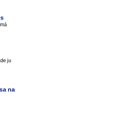
os
 má
de ju
 sa na