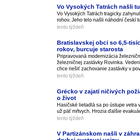
Vo Vysokých Tatrách našli tu
Vo Vysokých Tatrách tragicky zahynu
rohov. Jeho telo našli náhodní českí tur
tento týždeň
Bratislavskej obci so 6,5-tis
rokov, burcuje starosta
Pripravovaná modernizácia železnične
železničnej zastávky Rovinka. Veden
chce riešiť zachovanie zastávky v po
tento týždeň
Grécko v zajatí ničivých poži
o život
Hasičské lietadlá sa po ústupe vetra 
už päť mŕtvych. Hrozia ďalšie evakuá
tento týždeň
V Partizánskom našli v záhr