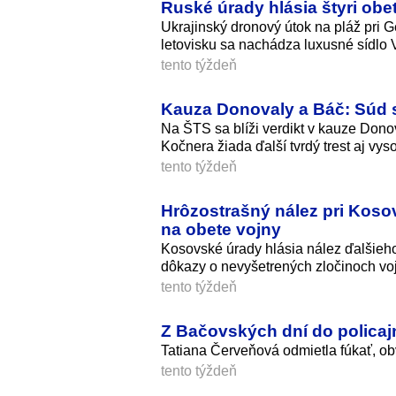
Ruské úrady hlásia štyri ob
Ukrajinský dronový útok na pláž pri 
letovisku sa nachádza luxusné sídlo 
tento týždeň
Kauza Donovaly a Báč: Súd 
Na ŠTS sa blíži verdikt v kauze Donov
Kočnera žiada ďalší tvrdý trest aj vys
tento týždeň
Hrôzostrašný nález pri Koso
na obete vojny
Kosovské úrady hlásia nález ďalšieh
dôkazy o nevyšetrených zločinoch vo
tento týždeň
Z Bačovských dní do policajne
Tatiana Červeňová odmietla fúkať, obv
tento týždeň