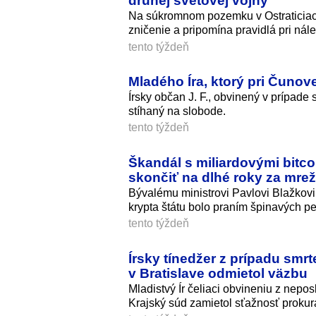
druhej svetovej vojny
Na súkromnom pozemku v Ostraticiach 
zničenie a pripomína pravidlá pri nál
tento týždeň
Mladého Íra, ktorý pri Čunove
Írsky občan J. F., obvinený v prípade 
stíhaný na slobode.
tento týždeň
Škandál s miliardovými bitco
skončiť na dlhé roky za mre
Bývalému ministrovi Pavlovi Blažkovi
krypta štátu bolo praním špinavých pe
tento týždeň
Írsky tínedžer z prípadu smr
v Bratislave odmietol väzbu
Mladistvý Ír čeliaci obvineniu z nep
Krajský súd zamietol sťažnosť prokur