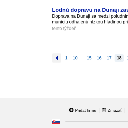
Lodnú dopravu na Dunaji zas
Doprava na Dunaji sa medzi poludním 
muníciu odhalenú nízkou hladinou pri 
tento týždeň
1
10
15
16
17
18
…
Pridať firmu
Zmazať