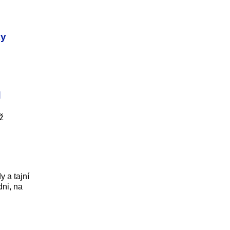
ky
d
ž
y a tajní
dni, na