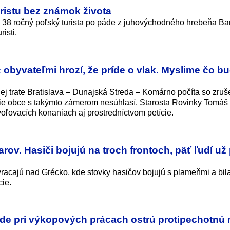
ristu bez známok života
l 38 ročný poľský turista po páde z juhovýchodného hrebeňa Ba
isti.
íc obyvateľmi hrozí, že príde o vlak. Myslime čo b
j trate Bratislava – Dunajská Streda – Komárno počíta so zru
ie obce s takýmto zámerom nesúhlasí. Starosta Rovinky Tomáš
voľovacích konaniach aj prostredníctvom petície.
arov. Hasiči bojujú na troch frontoch, päť ľudí už 
vracajú nad Grécko, kde stovky hasičov bojujú s plameňmi a bil
cie.
ade pri výkopových prácach ostrú protipechotnú 