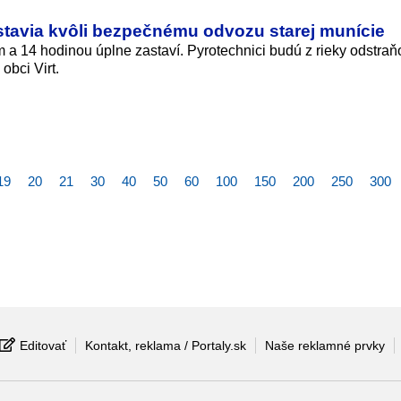
tavia kvôli bezpečnému odvozu starej munície
a 14 hodinou úplne zastaví. Pyrotechnici budú z rieky odstraň
obci Virt.
19
20
21
30
40
50
60
100
150
200
250
300
Editovať
Kontakt, reklama / Portaly.sk
Naše reklamné prvky