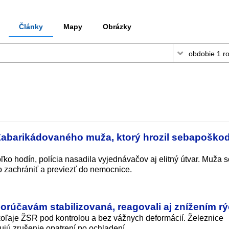
Články
Mapy
Obrázky
Zabarikádovaného muža, ktorý hrozil sebapoško
ko hodín, polícia nasadila vyjednávačov aj elitný útvar. Muža s
 zachrániť a previezť do nemocnice.
orúčavám stabilizovaná, reagovali aj znížením rý
oľaje ŽSR pod kontrolou a bez vážnych deformácií. Železnice
ujú zrušenie opatrení po ochladení.