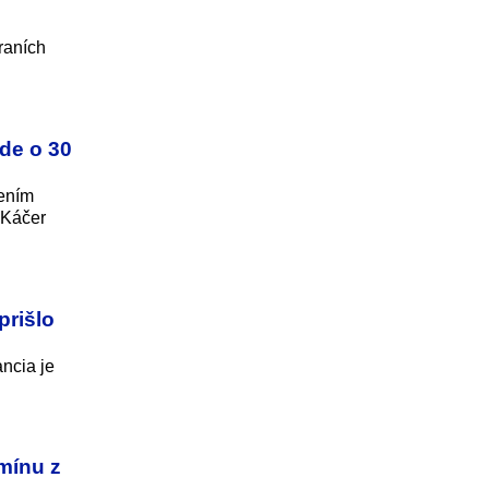
raních
ude o 30
šením
 Káčer
prišlo
ancia je
mínu z