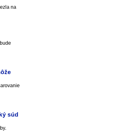
iezla na
, bude
môže
darovanie
ský súd
by.