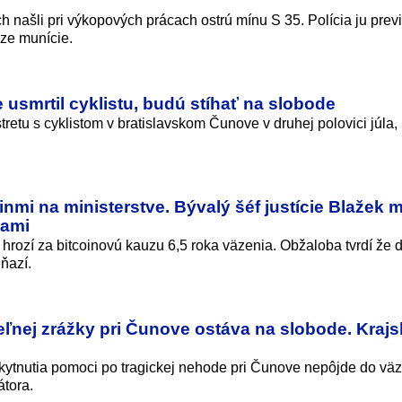
našli pri výkopových prácach ostrú mínu S 35. Polícia ju prev
eze munície.
 usmrtil cyklistu, budú stíhať na slobode
stretu s cyklistom v bratislavskom Čunove v druhej polovici júla
inmi na ministerstve. Bývalý šéf justície Blažek 
žami
 hrozí za bitcoinovú kauzu 6,5 roka väzenia. Obžaloba tvrdí že 
ňazí.
teľnej zrážky pri Čunove ostáva na slobode. Kraj
oskytnutia pomoci po tragickej nehode pri Čunove nepôjde do väz
átora.