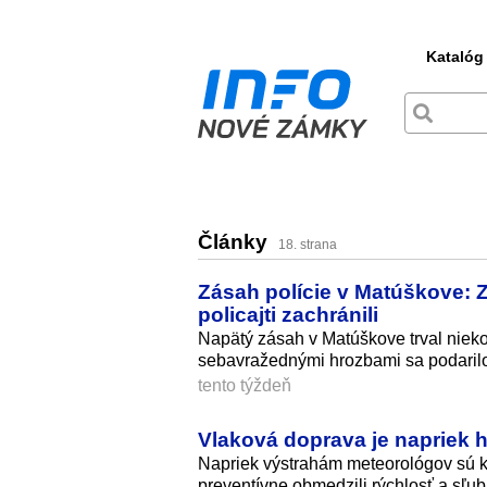
Katalóg
Články
18. strana
Zásah polície v Matúškove: 
policajti zachránili
Napätý zásah v Matúškove trval niekoľ
sebavražednými hrozbami sa podarilo
tento týždeň
Vlaková doprava je napriek h
Napriek výstrahám meteorológov sú k
preventívne obmedzili rýchlosť a sľub