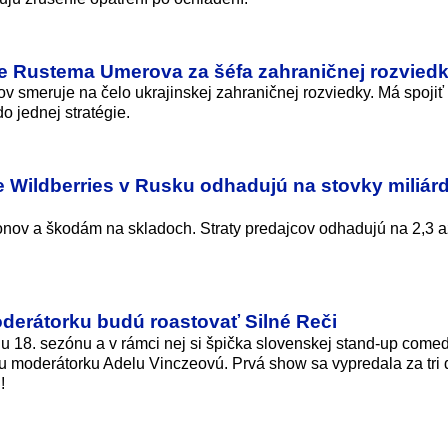
e Rustema Umerova za šéfa zahraničnej rozvied
 smeruje na čelo ukrajinskej zahraničnej rozviedky. Má spojiť
o jednej stratégie.
e Wildberries v Rusku odhadujú na stovky miliár
onov a škodám na skladoch. Straty predajcov odhadujú na 2,3 a
oderátorku budú roastovať Silné Reči
ju 18. sezónu a v rámci nej si špička slovenskej stand-up comed
nu moderátorku Adelu Vinczeovú. Prvá show sa vypredala za tri 
!