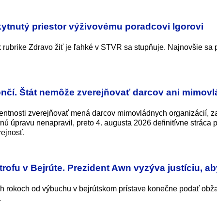
kytnutý priestor výživovému poradcovi Igorovi
rubrike Zdravo žiť je ľahké v STVR sa stupňuje. Najnovšie sa pr
končí. Štát nemôže zverejňovať darcov ani mimov
entnosti zverejňovať mená darcov mimovládnych organizácií, 
nú úpravu nenapravil, preto 4. augusta 2026 definitívne stráca p
ejnosť.
trofu v Bejrúte. Prezident Awn vyzýva justíciu, ab
ch rokoch od výbuchu v bejrútskom prístave konečne podať obž
.