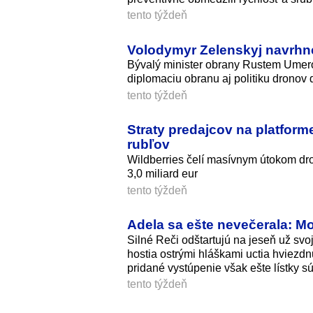
tento týždeň
Volodymyr Zelenskyj navrhn
Bývalý minister obrany Rustem Umerov
diplomaciu obranu aj politiku dronov d
tento týždeň
Straty predajcov na platform
rubľov
Wildberries čelí masívnym útokom dr
3,0 miliard eur
tento týždeň
Adela sa ešte nevečerala: M
Silné Reči odštartujú na jeseň už svo
hostia ostrými hláškami uctia hviezd
pridané vystúpenie však ešte lístky sú
tento týždeň