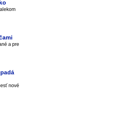
sko
ďalekom
ečami
ané a pre
 padá
iesť nové