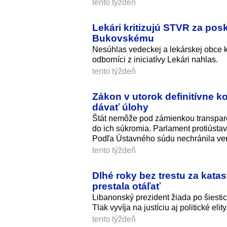
tento týždeň
Lekári kritizujú STVR za pos
Bukovskému
Nesúhlas vedeckej a lekárskej obce k 
odborníci z iniciatívy Lekári nahlas.
tento týždeň
Zákon v utorok definitívne 
dávať úlohy
Štát nemôže pod zámienkou transpar
do ich súkromia. Parlament protiústav
Podľa Ústavného súdu nechránila ver
tento týždeň
Dlhé roky bez trestu za katas
prestala otáľať
Libanonský prezident žiada po šiesti
Tlak vyvíja na justíciu aj politické elity
tento týždeň