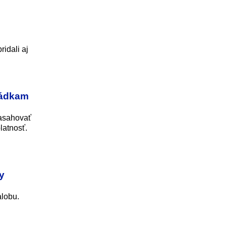
idali aj
ládkam
zasahovať
latnosť.
y
alobu.