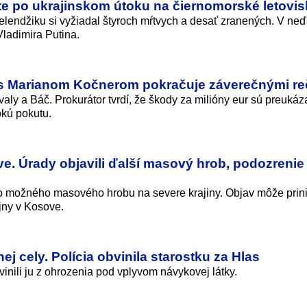
ete po ukrajinskom útoku na čiernomorské letovi
Gelendžiku si vyžiadal štyroch mŕtvych a desať zranených. V ne
Vladimira Putina.
s Marianom Kočnerom pokračuje záverečnými r
aly a Báč. Prokurátor tvrdí, že škody za milióny eur sú preukáz
okú pokutu.
ve. Úrady objavili ďalší masový hrob, podozrenie
o možného masového hrobu na severe krajiny. Objav môže prin
jny v Kosove.
j cely. Polícia obvinila starostku za Hlas
inili ju z ohrozenia pod vplyvom návykovej látky.