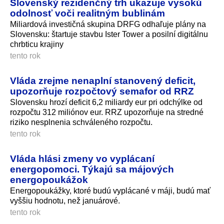
Slovenský rezidenčný trh ukazuje vysokú
odolnosť voči realitným bublinám
Miliardová investičná skupina DRFG odhaľuje plány na
Slovensku: štartuje stavbu Ister Tower a posilní digitálnu
chrbticu krajiny
tento rok
Vláda zrejme nenaplní stanovený deficit,
upozorňuje rozpočtový semafor od RRZ
Slovensku hrozí deficit 6,2 miliardy eur pri odchýlke od
rozpočtu 312 miliónov eur. RRZ upozorňuje na stredné
riziko nesplnenia schváleného rozpočtu.
tento rok
Vláda hlási zmeny vo vyplácaní
energopomoci. Týkajú sa májových
energopoukážok
Energopoukážky, ktoré budú vyplácané v máji, budú mať
vyššiu hodnotu, než januárové.
tento rok