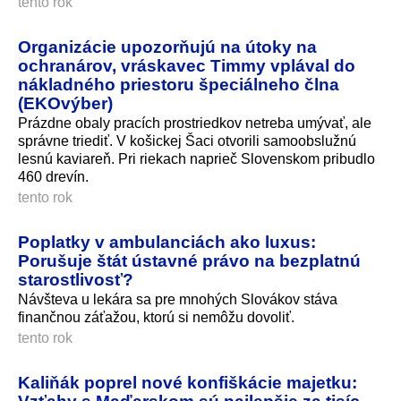
tento rok
Organizácie upozorňujú na útoky na
ochranárov, vráskavec Timmy vplával do
nákladného priestoru špeciálneho člna
(EKOvýber)
Prázdne obaly pracích prostriedkov netreba umývať, ale
správne triediť. V košickej Šaci otvorili samoobslužnú
lesnú kaviareň. Pri riekach naprieč Slovenskom pribudlo
460 drevín.
tento rok
Poplatky v ambulanciách ako luxus:
Porušuje štát ústavné právo na bezplatnú
starostlivosť?
Návšteva u lekára sa pre mnohých Slovákov stáva
finančnou záťažou, ktorú si nemôžu dovoliť.
tento rok
Kaliňák poprel nové konfiškácie majetku: