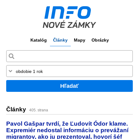
Katalóg
Články
Mapy
Obrázky
Hľadať
Články
405. strana
Pavol Gašpar tvrdí, že Ľudovít Ódor klame.
Expremiér nedostal informáciu o prevážaní
migrantov, ako ju prezentoval, hovorí šéf