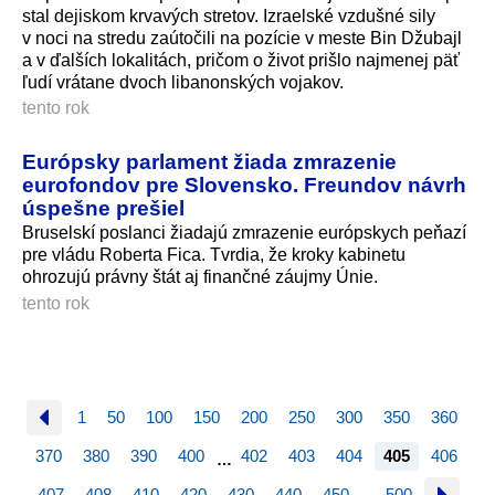
stal dejiskom krvavých stretov. Izraelské vzdušné sily
v noci na stredu zaútočili na pozície v meste Bin Džubajl
a v ďalších lokalitách, pričom o život prišlo najmenej päť
ľudí vrátane dvoch libanonských vojakov.
tento rok
Európsky parlament žiada zmrazenie
eurofondov pre Slovensko. Freundov návrh
úspešne prešiel
Bruselskí poslanci žiadajú zmrazenie európskych peňazí
pre vládu Roberta Fica. Tvrdia, že kroky kabinetu
ohrozujú právny štát aj finančné záujmy Únie.
tento rok
1
50
100
150
200
250
300
350
360
370
380
390
400
402
403
404
405
406
…
407
408
410
420
430
440
450
500