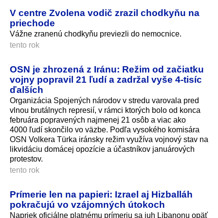
V centre Zvolena vodič zrazil chodkyňu na
priechode
Vážne zranenú chodkyňu previezli do nemocnice.
tento rok
OSN je zhrozená z Iránu: Režim od začiatku
vojny popravil 21 ľudí a zadržal vyše 4-tisíc
ďalších
Organizácia Spojených národov v stredu varovala pred
vlnou brutálnych represií, v rámci ktorých bolo od konca
februára popravených najmenej 21 osôb a viac ako
4000 ľudí skončilo vo väzbe. Podľa vysokého komisára
OSN Volkera Türka iránsky režim využíva vojnový stav na
likvidáciu domácej opozície a účastníkov januárových
protestov.
tento rok
Prímerie len na papieri: Izrael aj Hizballáh
pokračujú vo vzájomných útokoch
Napriek oficiálne platnému prímeriu sa juh Libanonu opäť