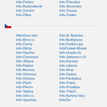
Info-Prešov
Info-Prievidza
Info-Ružomberok
Info-Slovensko
Info-Trenčín
Info-Trnava
Info-Žilina
Info-Zvolen
Atlasfirem.info
Info-M. Boleslav
Info-Brno.cz
Info-Budějovice
Info-Čechy
Info-Česká Lípa
Info-Děčín
InfoFrýdek-Místek
Info-Havířov
Info-Hradec Kr.
Info-Chomutov
Info-Jablonec n.N.
Info-Jihlava
Info-Karviná
Info-Kladno
Info-Liberec
Info-Morava
Info-Most
Info-Olomouc
Info-Opava
Info-Ostrava
Info-Pardubice
Info-Plzeň
Info-Praha
Info-Přerov
Info-Prostějov
Info-Teplice
Info-Třebíč
Info-Ústí n.L.
Info-Karlovy Vary
Info-Vysočina
InfoZlín