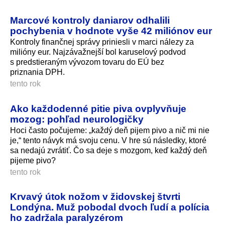
Marcové kontroly daniarov odhalili
pochybenia v hodnote vyše 42 miliónov eur
Kontroly finančnej správy priniesli v marci nálezy za
milióny eur. Najzávažnejší bol karuselový podvod
s predstieraným vývozom tovaru do EÚ bez
priznania DPH.
tento rok
Ako každodenné pitie piva ovplyvňuje
mozog: pohľad neurologičky
Hoci často počujeme: „každý deň pijem pivo a nič mi nie
je,“ tento návyk má svoju cenu. V hre sú následky, ktoré
sa nedajú zvrátiť. Čo sa deje s mozgom, keď každý deň
pijeme pivo?
tento rok
Krvavý útok nožom v židovskej štvrti
Londýna. Muž pobodal dvoch ľudí a polícia
ho zadržala paralyzérom