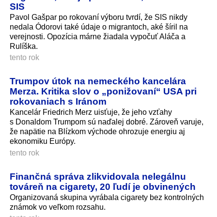
SIS
Pavol Gašpar po rokovaní výboru tvrdí, že SIS nikdy
nedala Ódorovi také údaje o migrantoch, aké šíril na
verejnosti. Opozícia márne žiadala vypočuť Aláča a
Rulíška.
tento rok
Trumpov útok na nemeckého kancelára
Merza. Kritika slov o „ponižovaní“ USA pri
rokovaniach s Iránom
Kancelár Friedrich Merz uisťuje, že jeho vzťahy
s Donaldom Trumpom sú naďalej dobré. Zároveň varuje,
že napätie na Blízkom východe ohrozuje energiu aj
ekonomiku Európy.
tento rok
Finančná správa zlikvidovala nelegálnu
továreň na cigarety, 20 ľudí je obvinených
Organizovaná skupina vyrábala cigarety bez kontrolných
známok vo veľkom rozsahu.