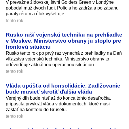
V prevažne židovskej štvrti Golders Green v Londýne
pobodal muž dvoch ľudí. Polícia ho zadržala po zásahu
paralyzérom a útok vyšetruje.
tento rok
Rusko ruší vojenskú techniku na prehliadke
v Moskve. Ministerstvo obrany ju stoplo pre
frontovú situáciu
Rusko tento rok po prvý raz vynechá z prehliadky na Deň
víťazstva vojenskú techniku. Ministerstvo obrany to
odôvodňuje aktuálnou operačnou situáciou.
tento rok
Vláda upúšťa od konsolidácie. Zadlžovanie
bude musieť skrotiť ďalšia vláda
Verejný dlh bude rásť až do konca tohto desaťročia,
pripustila prvýkrát vláda v dokumentoch, ktoré musí
zaslať na kontrolu do Bruselu.
tento rok