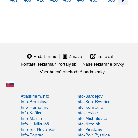
…
Pridať firmu
Zmazať
Editovať
Kontakt, reklama / Portaly.sk
Naše reklamné prvky
Všeobecné obchodné podmienky
Atlasfiriem.info
Info-Bardejov
Info-Bratislava
Info-Ban. Bystrica
Info-Humenné
Info-Komárno
Info-Košice
Info-Levice
Info-Martin
Info-Michalovce
Info-L. Mikuláš
Info-Nitra.sk
Info-Sp. Nová Ves
Info-Piešťany
Info-Poprad
Info-Pov. Bystrica