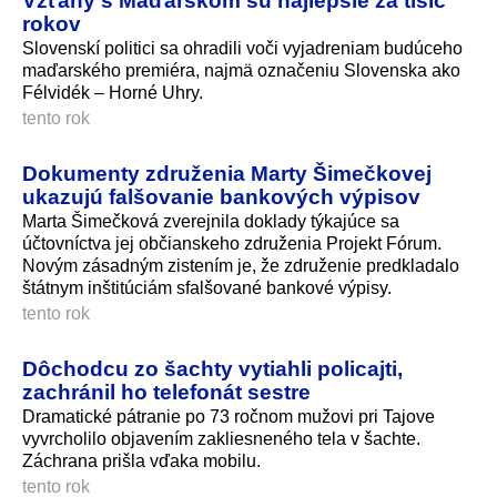
Vzťahy s Maďarskom sú najlepšie za tisíc
rokov
Slovenskí politici sa ohradili voči vyjadreniam budúceho
maďarského premiéra, najmä označeniu Slovenska ako
Félvidék – Horné Uhry.
tento rok
Dokumenty združenia Marty Šimečkovej
ukazujú falšovanie bankových výpisov
Marta Šimečková zverejnila doklady týkajúce sa
účtovníctva jej občianskeho združenia Projekt Fórum.
Novým zásadným zistením je, že združenie predkladalo
štátnym inštitúciám sfalšované bankové výpisy.
tento rok
Dôchodcu zo šachty vytiahli policajti,
zachránil ho telefonát sestre
Dramatické pátranie po 73 ročnom mužovi pri Tajove
vyvrcholilo objavením zakliesneného tela v šachte.
Záchrana prišla vďaka mobilu.
tento rok