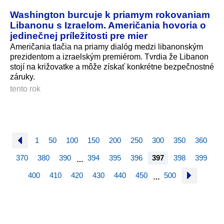
Washington burcuje k priamym rokovaniam
Libanonu s Izraelom. Američania hovoria o
jedinečnej príležitosti pre mier
Američania tlačia na priamy dialóg medzi libanonským
prezidentom a izraelským premiérom. Tvrdia že Libanon
stojí na križovatke a môže získať konkrétne bezpečnostné
záruky.
tento rok
1
50
100
150
200
250
300
350
360
370
380
390
394
395
396
397
398
399
…
400
410
420
430
440
450
500
…