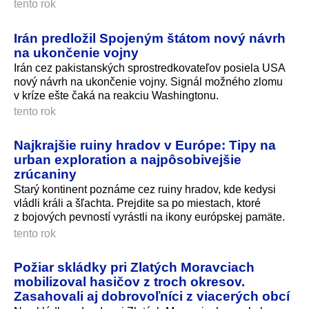
tento rok
Irán predložil Spojeným štátom nový návrh
na ukončenie vojny
Irán cez pakistanských sprostredkovateľov posiela USA
nový návrh na ukončenie vojny. Signál možného zlomu
v kríze ešte čaká na reakciu Washingtonu.
tento rok
Najkrajšie ruiny hradov v Európe: Tipy na
urban exploration a najpôsobivejšie
zrúcaniny
Starý kontinent poznáme cez ruiny hradov, kde kedysi
vládli králi a šľachta. Prejdite sa po miestach, ktoré
z bojových pevností vyrástli na ikony európskej pamäte.
tento rok
Požiar skládky pri Zlatých Moravciach
mobilizoval hasičov z troch okresov.
Zasahovali aj dobrovoľníci z viacerých obcí