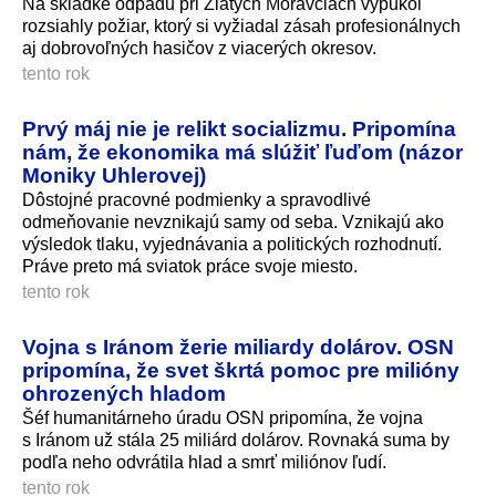
Na skládke odpadu pri Zlatých Moravciach vypukol
rozsiahly požiar, ktorý si vyžiadal zásah profesionálnych
aj dobrovoľných hasičov z viacerých okresov.
tento rok
Prvý máj nie je relikt socializmu. Pripomína
nám, že ekonomika má slúžiť ľuďom (názor
Moniky Uhlerovej)
Dôstojné pracovné podmienky a spravodlivé
odmeňovanie nevznikajú samy od seba. Vznikajú ako
výsledok tlaku, vyjednávania a politických rozhodnutí.
Práve preto má sviatok práce svoje miesto.
tento rok
Vojna s Iránom žerie miliardy dolárov. OSN
pripomína, že svet škrtá pomoc pre milióny
ohrozených hladom
Šéf humanitárneho úradu OSN pripomína, že vojna
s Iránom už stála 25 miliárd dolárov. Rovnaká suma by
podľa neho odvrátila hlad a smrť miliónov ľudí.
tento rok