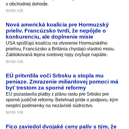
v obchodnej dohode.
tento rok
Nová americká koalícia pre Hormuzský
prieliv. Francúzsko tvrdí, že nepôjde o
konkurenciu, ale doplnenie misie
USA spúšťajú koalíciu na otvorenie Hormuzského
prielivu, Francúzsko a Británia chystajú vlastnú misiu.
Zablokovaná tepna svetovej ropy zvyšuje napätie.
tento rok
EÚ pritvrdila voči Srbsku a stopla mu
peniaze. Zmrazenie miliardovej pomoci má
byť trestom za sporné reformy
EÚ pozastavila platby z plánu rastu pre Srbsko pre
sporné justičné reformy. Belehrad príde o podporu, kým
nesplní podmienky na nezávislé súdnictvo.
tento rok
Fico zaviedol dvojaké ceny palív s tým, že