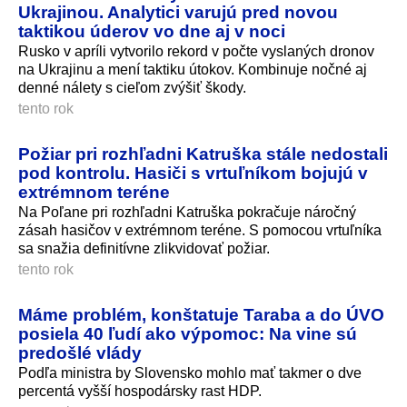
Ukrajinou. Analytici varujú pred novou
taktikou úderov vo dne aj v noci
Rusko v apríli vytvorilo rekord v počte vyslaných dronov
na Ukrajinu a mení taktiku útokov. Kombinuje nočné aj
denné nálety s cieľom zvýšiť škody.
tento rok
Požiar pri rozhľadni Katruška stále nedostali
pod kontrolu. Hasiči s vrtuľníkom bojujú v
extrémnom teréne
Na Poľane pri rozhľadni Katruška pokračuje náročný
zásah hasičov v extrémnom teréne. S pomocou vrtuľníka
sa snažia definitívne zlikvidovať požiar.
tento rok
Máme problém, konštatuje Taraba a do ÚVO
posiela 40 ľudí ako výpomoc: Na vine sú
predošlé vlády
Podľa ministra by Slovensko mohlo mať takmer o dve
percentá vyšší hospodársky rast HDP.