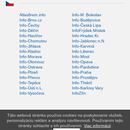
Atlasfirem.info
Info-M. Boleslav
Info-Brno.cz
Info-Budějovice
Info-Čechy
Info-Česká Lípa
Info-Děčín
InfoFrýdek-Místek
Info-Havířov
Info-Hradec Kr.
Info-Chomutov
Info-Jablonec n.N.
Info-Jihlava
Info-Karviná
Info-Kladno
Info-Liberec
Info-Morava
Info-Most
Info-Olomouc
Info-Opava
Info-Ostrava
Info-Pardubice
Info-Plzeň
Info-Praha
Info-Přerov
Info-Prostějov
Info-Teplice
Info-Třebíč
Info-Ústí n.L.
Info-Karlovy Vary
Info-Vysočina
InfoZlín
Táto webová stránka používa cookies na poskytovanie služieb,
personalizáciu reklám a analýzu návštevnosti. Používaním tejto
stránky súhlasíte s ich používaním.
Viac informácií
.