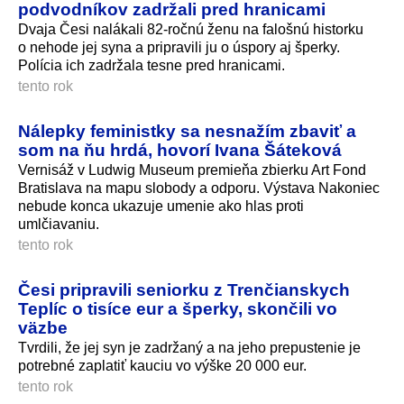
podvodníkov zadržali pred hranicami
Dvaja Česi nalákali 82-ročnú ženu na falošnú historku
o nehode jej syna a pripravili ju o úspory aj šperky.
Polícia ich zadržala tesne pred hranicami.
tento rok
Nálepky feministky sa nesnažím zbaviť a
som na ňu hrdá, hovorí Ivana Šáteková
Vernisáž v Ludwig Museum premieňa zbierku Art Fond
Bratislava na mapu slobody a odporu. Výstava Nakoniec
nebude konca ukazuje umenie ako hlas proti
umlčiavaniu.
tento rok
Česi pripravili seniorku z Trenčianskych
Teplíc o tisíce eur a šperky, skončili vo
väzbe
Tvrdili, že jej syn je zadržaný a na jeho prepustenie je
potrebné zaplatiť kauciu vo výške 20 000 eur.
tento rok