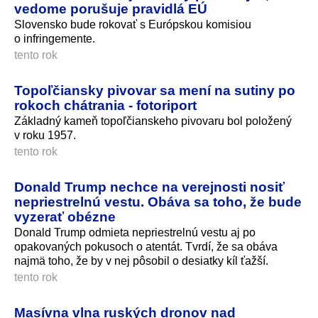
vedome porušuje pravidlá EÚ
Slovensko bude rokovať s Európskou komisiou
o infringemente.
tento rok
Topoľčiansky pivovar sa mení na sutiny po
rokoch chátrania - fotoriport
Základný kameň topoľčianskeho pivovaru bol položený
v roku 1957.
tento rok
Donald Trump nechce na verejnosti nosiť
nepriestrelnú vestu. Obáva sa toho, že bude
vyzerať obézne
Donald Trump odmieta nepriestrelnú vestu aj po
opakovaných pokusoch o atentát. Tvrdí, že sa obáva
najmä toho, že by v nej pôsobil o desiatky kíl ťažší.
tento rok
Masívna vlna ruských dronov nad