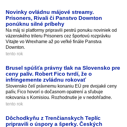
Novinky ovládnu májové streamy.
Prisoners, Rivali či Panstvo Downton
ponúknu silné príbehy
Na máj si platformy pripravili pestrú ponuku noviniek od
väzenského trileru Prisoners cez športovú rozprávku
Vitajte vo Wrexhame až po veľké finále Panstva
Downton.
tento rok
Brusel spúšťa právny tlak na Slovensko pre
ceny palív. Robert Fico tvrdí, že o
infringemente zvládnu rokovať
Slovensko čelí právnemu konaniu EÚ pre dvojaké ceny
palív, Fico hovorí o dočasnom opatrení a sľubuje
rokovania s Komisiou. Rozhodnutie je v nedohľadne.
tento rok
Dôchodkyňu z Trenčianskych Teplíc
pripravili o úspory a šperky. Českých