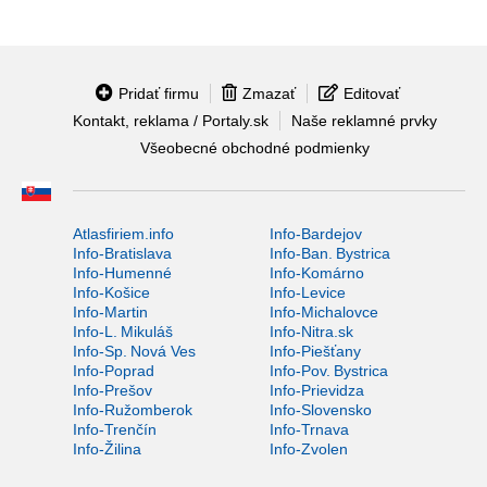
Pridať firmu
Zmazať
Editovať
Kontakt, reklama / Portaly.sk
Naše reklamné prvky
Všeobecné obchodné podmienky
Atlasfiriem.info
Info-Bardejov
Info-Bratislava
Info-Ban. Bystrica
Info-Humenné
Info-Komárno
Info-Košice
Info-Levice
Info-Martin
Info-Michalovce
Info-L. Mikuláš
Info-Nitra.sk
Info-Sp. Nová Ves
Info-Piešťany
Info-Poprad
Info-Pov. Bystrica
Info-Prešov
Info-Prievidza
Info-Ružomberok
Info-Slovensko
Info-Trenčín
Info-Trnava
Info-Žilina
Info-Zvolen